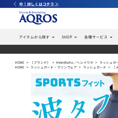
アイテムから探す
SHOP
各種サービス
ラッシュガード・水着・マリンウェア
池袋店／IKEBUKURO
バッテリー交換
ニュース
ご利用ガイド
ウエッ
オーバ
特集
はじめ
HOME
［ブランド］
HeleiWaho／ヘレイワホ
ラッシュガ
HOME
ラッシュガード・マリンウェア
ラッシュガード
［
フリースタイルダイビング
でしか
LINE ID連携でお買い物が便利に
スキュ
ちょい
メルマ
バッグ・ケース
求人
ウエイ
スピア・銛（モリ）
スイミ