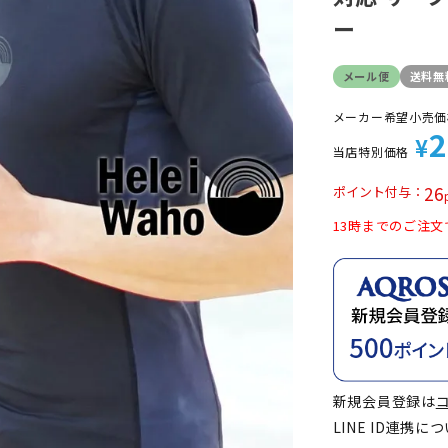
定商品
ー
メール便
送料無
メーカー希望小売価
2
¥
当店特別価格
26
ポイント付与
13時までのご注文
新規会員登録は
LINE ID連携に