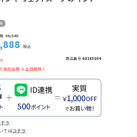
料
格
¥
6,545
,888
税込
商品番号
60185054
で当日出荷 ※土日祝除く
コチラ
ついては
コチラ