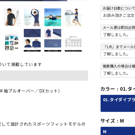
お届け日数につい
メール便は即日出
「1点」までメール
づいて掲載しています
複数購入の場合は
カラー
01.
ド（半袖プルオーバー／DXカット）
01.タイダイブ
サイズ
M
定して設計されたスポーツフィットモデルの
M