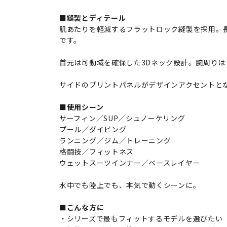
■縫製とディテール
肌あたりを軽減するフラットロック縫製を採用。
です。
首元は可動域を確保した3Dネック設計。腕周り
サイドのプリントパネルがデザインアクセントと
■使用シーン
サーフィン／SUP／シュノーケリング
プール／ダイビング
ランニング／ジム／トレーニング
格闘技／フィットネス
ウェットスーツインナー／ベースレイヤー
水中でも陸上でも、本気で動くシーンに。
■こんな方に
・シリーズで最もフィットするモデルを選びたい