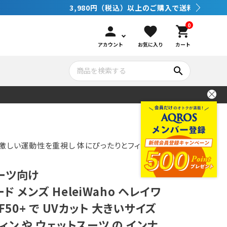
0
person
favorite
shopping_cart
アカウント
お気に入り
カート
search
いて
シュノーケリング
GOOD GOODS
公式LINEについて
水中カメラ機材
ブランド紹介
コンセプト
激しい運動性を重視し 体にぴったりとフィットし
ーツ向け
メンテナンサービス・交換用パーツ
ド メンズ HeleiWaho ヘレイワ
F50+ で UVカット 大きいサイズ
アウトドア
ィン や ウェットスーツ の インナ