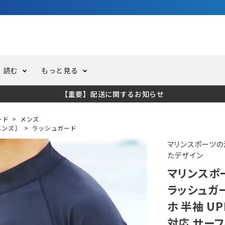
3,980円（税込）以上のご購入で送料無料！
読む
もっと見る
【重要】配送に関するお知らせ
トスーツ
ーホール
ての方へ
ドライスーツ
オーバーホールクーポンにつ
コラム
公式アプリについて
ード
メンズ
メンズ］
ラッシュガード
ーバダイビング
足しカスタム
ガ登録
水中ライト・ビデオライト
今コレ愛用してます！
海の遊びをもっと知る
マリンスポーツの
たデザイン
マリンスポ
ト・ウエイトベルト
アクセサリー
ラッシュガー
ホ 半袖 UP
ング
サーフ
対応 サーフ