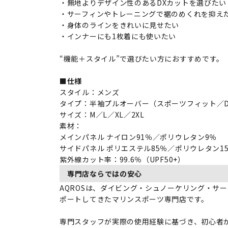
・無地よりデザイン性のあるDXカットを選びたい
・サーフィンやトレーニングで裾のめくれを抑え
・身体のラインをきれいに見せたい
・インナーにも1枚着にも使いたい
“機能＋スタイル”で選びたい方におすすめです。
■仕様
スタイル：メンズ
タイプ：半袖プルオーバー（スポーツフィット／D
サイズ：M／L／XL／2XL
素材：
メインパネル ナイロン91％／ポリウレタン9％
サイドパネル ポリエステル85％／ポリウレタン1
紫外線カット率：99.6％（UPF50+）
専門店ならではの安心
AQROSは、ダイビング・シュノーケリング・サー
ポートしてきたマリンスポーツ専門店です。
専門スタッフが実際の使用経験に基づき、初心者