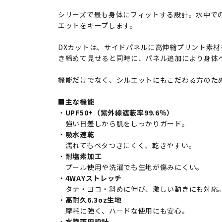
シリーズで最も身体にフィットする設計。水中で
エットをキープします。
DXカットは、サイドパネルに高伸縮プリント素
き締めて見せると同時に、パネル追加により身体
機能だけでなく、シルエットにもこだわる方のた
■主な機能
・
UPF50+（紫外線遮蔽率99.6％）
強い日差しから肌をしっかりガード。
・
吸水速乾
濡れてもベタつきにくく、乾きやすい。
・
耐塩素加工
プール使用や洗濯でも生地が傷みにくい。
・
4WAYストレッチ
タテ・ヨコ・斜めに伸び、激しい動きにも対応
・
高耐久6.3oz生地
摩耗に強く、ハードな使用にも安心。
・
水陸両用設計