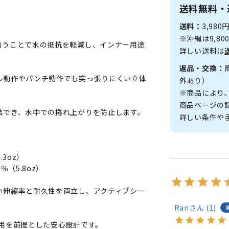
送料無料・
送料：
3,98
※沖縄は9,8
沿うことで水の抵抗を軽減し、インナー用途
詳しい送料は
返品・交換：
ル動作やパンチ動作でも突っ張りにくい立体
外あり）
※商品により
商品ページの
結でき、水中での捲れ上がりを防止します。
詳しい条件や
3oz）
（5.8oz）
い伸縮率と耐久性を両立し、アクティブシー
Ran
1
用を前提とした安心設計です。