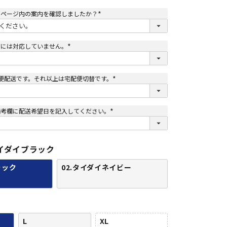
てページ内の案内を確認しましたか？
(
必
須
)
荷には対応していません。
(
必
須
)
便配送です。それ以上は宅配便切替です。
(
必
須
)
備考欄に配送希望日を記入してください。
(
必
須
)
タイダイブラック
ラック
02.タイダイネイビー
L
XL