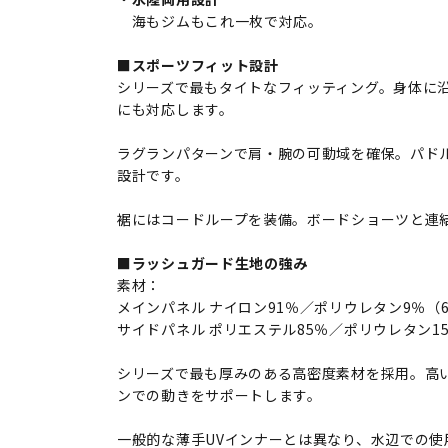
海もジムもこれ一枚で対応。
■スポーツフィット設計
シリーズで最もタイトなフィッティング。身体に
にも対応します。
ラグランパターンで肩・腕の可動域を確保。パド
設計です。
裾にはコードループを装備。ボードショーツと連
■ラッシュガード生地の強み
素材：
メインパネル ナイロン91％／ポリウレタン9％（6.
サイドパネル ポリエステル85％／ポリウレタン15％
シリーズで最も厚みのある高密度素材を採用。高
ンでの動きをサポートします。
一般的な薄手UVインナーとは異なり、水辺での使