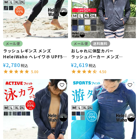
メール便
メール便
送料無料
ラッシュレギンス メンズ
おしゃれに体型カバー
HeleiWaho ヘレイワホ UPF50
ラッシュパーカー メンズ
＋ UVカット シュノーケリング 海
HeleiWaho ヘレイワホ ラッシ
2,780
2,619
¥
¥
税込
税込
プール インナーパンツ コンプレ
ュパーカー 長袖 パーカー
5.00
4.50
ッション 接触冷感
UPF50+ で UVカット 大きいサ
イズ で 体型カバー