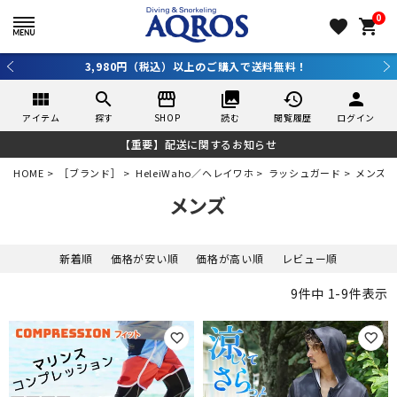
0
favorite
shopping_cart
3,980円（税込）以上のご購入で送料無料！
view_module
search
storefront
collections
history
person
アイテム
探す
SHOP
読む
閲覧履歴
ログイン
【重要】配送に関するお知らせ
HOME
［ブランド］
HeleiWaho／ヘレイワホ
ラッシュガード
メンズ
メンズ
新着順
価格が安い順
価格が高い順
レビュー順
9
件中
1
-
9
件表示