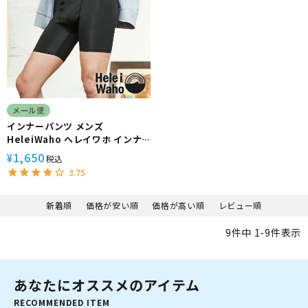
メール便
インナーパンツ メンズ
HeleiWaho ヘレイワホ インナ
ー ラッシュガード素材 ストレッ
1,650
¥
税込
チ
3.75
新着順
価格が安い順
価格が高い順
レビュー順
9
件中
1
-
9
件表示
あなたにオススメのアイテム
RECOMMENDED ITEM