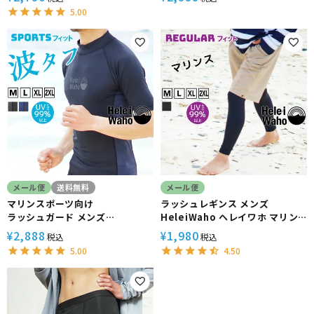
UPF50+ で UVカット 大きいサ
UPF50+ で UVカット 大きいサ
5.00
イズ 対応 サーフィン や ウェット
イズ 対応 サーフィン や ウェット
スーツ の インナー
スーツ の インナー
メール便
送料無料
メール便
マリンスポーツ向け
ラッシュレギンス メンズ
ラッシュガード メンズ
HeleiWaho ヘレイワホ マリン
HeleiWaho ヘレイワホ 半袖
ス UPF50+ UVカット サーフィ
2,888
1,980
¥
¥
税込
税込
UPF50+ で UVカット 大きいサ
ン
5.00
4.50
イズ 対応 サーフィン や ウェット
スーツ の インナー