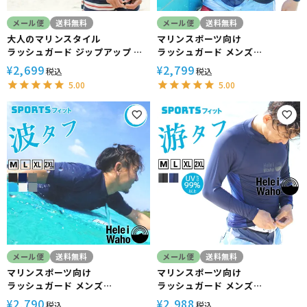
メール便
送料無料
メール便
送料無料
大人のマリンスタイル
マリンスポーツ向け
ラッシュガード ジップアップ メ
ラッシュガード メンズ
ンズ HeleiWaho ヘレイワホ 長
HeleiWaho ヘレイワホ 長袖
2,699
2,799
¥
¥
税込
税込
袖 UPF50+ で UVカット 大きい
UPF50+ で UVカット 大きいサ
5.00
5.00
サイズ で 体型カバー
イズ 対応 サーフィン や ウェット
スーツ の インナー
メール便
送料無料
メール便
送料無料
マリンスポーツ向け
マリンスポーツ向け
ラッシュガード メンズ
ラッシュガード メンズ
HeleiWaho ヘレイワホ 半袖
HeleiWaho ヘレイワホ 長袖
2,790
2,988
¥
¥
税込
税込