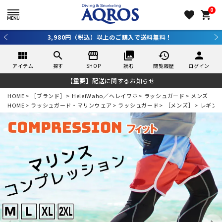
0
favorite
shopping_cart
新規アプリ会員登録で10％OFF！詳しくはコチラ ＞
view_module
search
storefront
collections
history
person
アイテム
探す
SHOP
読む
閲覧履歴
ログイン
【重要】配送に関するお知らせ
HOME
［ブランド］
HeleiWaho／ヘレイワホ
ラッシュガード
メンズ
HOME
ラッシュガード・マリンウェア
ラッシュガード
［メンズ］
レギンス