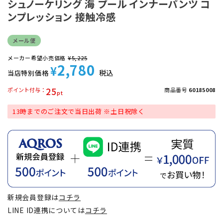
シュノーケリング 海 プール インナーパンツ コ
ンプレッション 接触冷感
メール便
メーカー希望小売価格
¥
5,225
2,780
¥
税込
当店特別価格
25
ポイント付与
商品番号
60185008
13時までのご注文で当日出荷 ※土日祝除く
新規会員登録は
コチラ
LINE ID連携については
コチラ