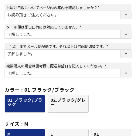
お届け日数についてページ内の案内を確認しましたか？
(
必
須
)
メール便は即日出荷には対応していません。
(
必
須
)
「1点」までメール便配送です。それ以上は宅配便切替です。
(
必
須
)
複数購入の場合は備考欄に配送希望日を記入してください。
(
必
須
)
カラー
01.ブラック/ブラック
01.ブラック/ブラ
02.ブラック/グレ
ック
ー
サイズ
M
M
L
XL