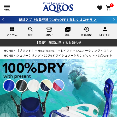
0
favorite
shopping_cart
新規アプリ会員登録で10％OFF！詳しくはコチラ ＞
view_module
search
storefront
collections
history
person
アイテム
探す
SHOP
読む
閲覧履歴
ログイン
【重要】配送に関するお知らせ
HOME
［ブランド］
HeleiWaho／ヘレイワホ
シュノーケリング・スキンダ
HOME
シュノーケリング
100％ドライシュノーケリングセット
3点セット