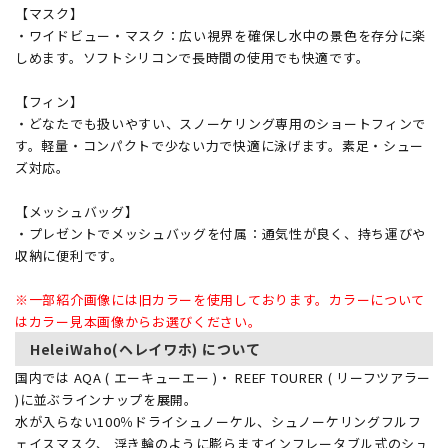
【マスク】
・ワイドビュー・マスク：広い視界を確保し水中の景色を存分に楽
しめます。ソフトシリコンで長時間の使用でも快適です。
【フィン】
・どなたでも扱いやすい、スノーケリング専用のショートフィンで
す。軽量・コンパクトで少ない力で快適に泳げます。素足・シュー
ズ対応。
【メッシュバッグ】
・プレゼントでメッシュバッグを付属：通気性が良く、持ち運びや
収納に便利です。
※一部紹介画像には旧カラーを使用しております。カラーについて
はカラー見本画像からお選びください。
HeleiWaho(ヘレイワホ) について
国内では AQA ( エーキューエー )・ REEF TOURER ( リーフツアラー
)に並ぶラインナップを展開。
水が入らない100％ドライシュノーケル、シュノーケリングフルフ
ェイスマスク、 浮き輪のように膨らますインフレータブル式のシュ