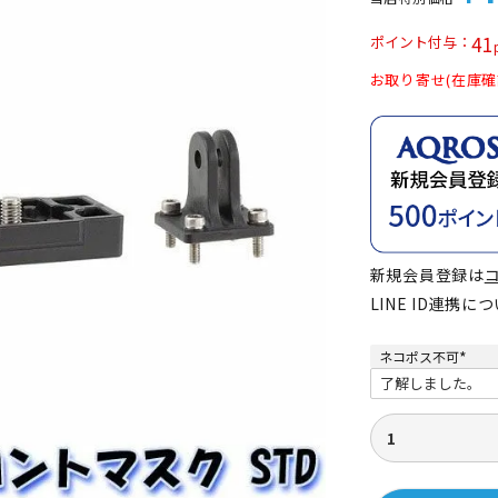
定商品
41
ポイント付与
お取り寄せ(在庫確
新規会員登録は
LINE ID連携に
ネコポス不可
(
必
須
)