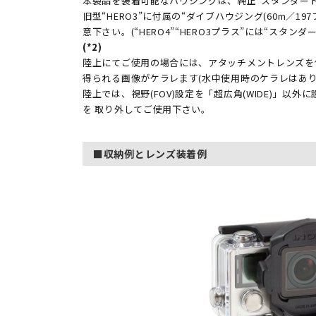
本製品を装着可能なハウジングは、純正“スタンダードハ
旧型“HERO3”に付属の“ダイブハウジング(60m／1
意下さい。(“HERO4”“HERO3プラス”には“スタ
(*2)
陸上にてご使用の場合には、アタッチメントレンズを
得られる画像がケラレます(水中使用時のケラレはあり
陸上では、視野(FOV)設定を「超広角(WIDE)」以
を 取り外してご使用下さい。
■収納例とレンズ装着例