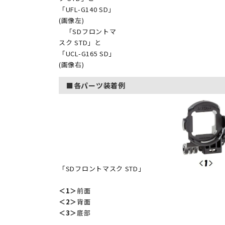
「UFL-G140 SD」
(画像左)
「SDフロントマ
スク STD」と
「UCL-G165 SD」
(画像右)
■各パーツ装着例
「SDフロントマスク STD」
＜1＞
前面
＜2＞
背面
＜3＞
底部