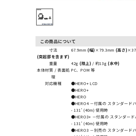
この商品について
寸法
67.9mm
(幅)
×79.3mm
(高さ)
×3
(突起部を含まず)
重量
42g
(陸上)
/ 約13g
(水中)
本体材質 / 表面処
PC、POM 等
理
対応機種
●HERO+ LCD
●HERO+
●HERO
●HERO4 －付属の スタンダード
- 131' (40m) 使用時
●HERO3+ －付属の スタンダー
- 131' (40m) 使用時
●HERO3 －別売の スタンダード