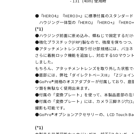
- 131' (40m) 使用時
●『HERO4』『HERO3+』に標準付属のスタンダード
ハウジング一体型の『HERO』『HERO+』『HERO+L
(*1)
●ハウジング前面に嵌め込み、蝶ねじで固定するだけ
●強化プラスチック(FRP)製なので、強度を保ちつつ、
●アタッチメントレンズ取り付け部規格には、バヨネ
さらに着脱ロック機能を追加し、対応するSDマウント
しました。
もちろん、アタッチメントレンズを取り外した状態で
●底部には、弊社「ダイレクトベースIII」「Zジョイ
●GoPro®規格のオスアダプターが付属しており、
ツ類を無駄なく使用出来ます。
●付属の「変換プレート」を使って、本製品底部の左
●付属の「変換プレート」には、カメラ三脚ネジ穴(1
撮影も可能です。
●GoPro®オプションアクセサリーの、LCD Touch BacP
(*1)