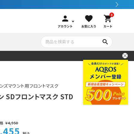
0
person
favorite
shopping_cart
アカウント
お気に入り
カート
search
いて
シュノーケリング
GOOD GOODS
公式LINEについて
水中カメラ機材
ブランド紹介
コンセプト
Dレンズマウント用フロントマスク
ン SDフロントマスク STD
メンテナンサービス・交換用パーツ
アウトドア
格
¥
4,950
,455
税込