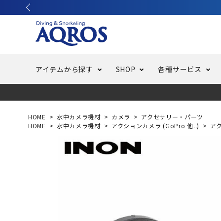
アイテムから探す
SHOP
各種サービス
ラッシュガード・水着・マリンウェア
池袋店／IKEBUKURO
バッテリー交換
ニュース
ご利用ガイド
ウエッ
オーバ
特集
はじめ
HOME
水中カメラ機材
カメラ
アクセサリー・パーツ
HOME
水中カメラ機材
アクションカメラ (GoPro 他..)
ア
フリースタイルダイビング
でしか
LINE ID連携でお買い物が便利に
スキュ
ちょい
メルマ
バッグ・ケース
求人
ウエイ
スピア・銛（モリ）
スイミ