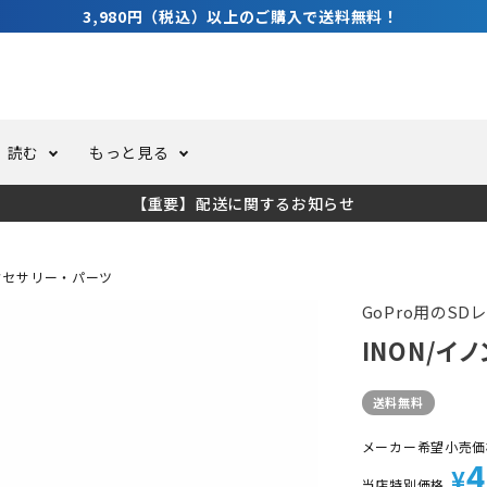
3,980円（税込）以上のご購入で送料無料！
読む
もっと見る
【重要】配送に関するお知らせ
トスーツ
ーホール
ての方へ
ドライスーツ
オーバーホールクーポンにつ
コラム
公式アプリについて
クセサリー・パーツ
ーバダイビング
足しカスタム
ガ登録
水中ライト・ビデオライト
今コレ愛用してます！
海の遊びをもっと知る
GoPro用のS
INON/イノ
ト・ウエイトベルト
アクセサリー
送料無料
ング
サーフ
メーカー希望小売価
4
¥
当店特別価格