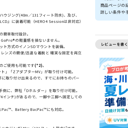
商品ページの
詳しい条件や
ハウジング(40m／131フィート防水)、及び、
CD』に装着可能（HERO4 Sessionは非対応）
の簡単取付設計。
GoPro®の軽量感を損ないません。
レビューを書
ット方式のイノンSDマウントを装備。
レンズの簡便/迅速な着脱と 確実な固定を両立
のご使用も可能です
(*2)
。
ント」「ZアダプターMV」が取り付け可能。
底部に取り付け出来るので、すでにお持ちのパー
手側に、弊社「Dホルダー」を取り付け可能。
/4インチ)があるので、一脚や三脚へ固定しての
ac™、Battery BacPac™にも対応。