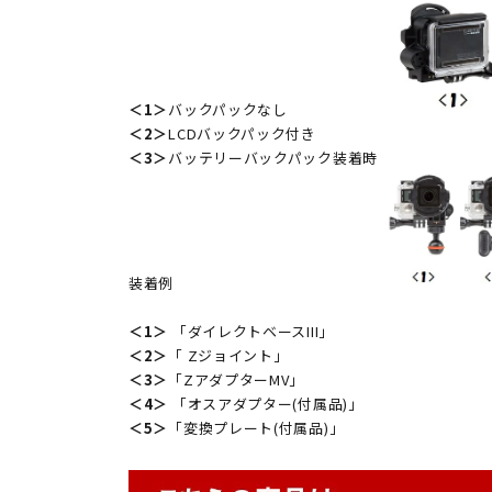
＜1＞
バックパックなし
＜2＞
LCDバックパック付き
＜3＞
バッテリーバックパック装着時
装着例
＜1＞
「ダイレクトベースIII」
＜2＞
「 Zジョイント」
＜3＞
「ZアダプターMV」
＜4＞
「オスアダプター(付属品)」
＜5＞
「変換プレート(付属品)」