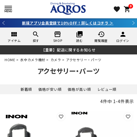
0
favorite
shopping_cart
FF！詳しくはコチラ ＞
3,980円（税込）以上のご購
view_module
search
storefront
collections
history
person
アイテム
探す
SHOP
読む
閲覧履歴
ログイン
【重要】配送に関するお知らせ
HOME
水中カメラ機材
カメラ
アクセサリー・パーツ
アクセサリー・パーツ
新着順
価格が安い順
価格が高い順
レビュー順
4
件中
1
-
4
件表示