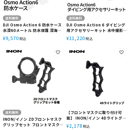
送料無料
送料無料
DJI Osmo Action 6 防水ケース
DJI Osmo Action 6 ダイビング
水深60メートル 防水保護 深海撮
用アクセサリーキット 水中撮影
影 動画撮影対応 防水ハウジング
防水 ダイビング対応 水中クリエ
9,570
11,220
¥
¥
税込
税込
水中撮影 保護ケース水中 カメラ
イション カメラ アクティビティ
アクティビティ ダイビング シュ
ダイビング シュノーケリング 防
ノーケリング バッテリーコンパ
水ケース 曇り止めインサート リ
ートメントカバー
ストストラップ フローティング
ハンドル 止めねじ
【フロントマスクに取り付け可
送料無料
能】 INON/イノン 4Dライトグリ
INON/イノン ZDフロントマスク
ップ
グリップセット フロントマスク
2,178
¥
税込