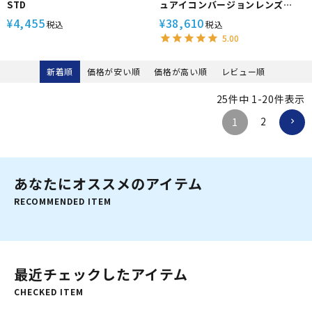
STD
ュアイコンバージョンレンズ
【UFL-G140 SD】
4,455
38,610
¥
¥
税込
税込
[703360230000]
5.00
新着順
価格が安い順
価格が高い順
レビュー順
25
件中
1
-
20
件表示
2
1
あなたにオススメのアイテム
RECOMMENDED ITEM
最近チェックしたアイテム
CHECKED ITEM