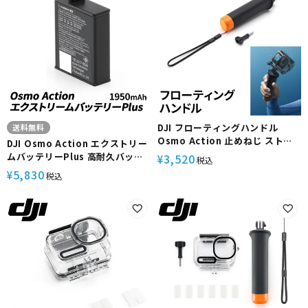
DJI フローティングハンドル
送料無料
Osmo Action 止めねじ ストラ
DJI Osmo Action エクストリー
ップ 水中撮影対応 滑り止めグリ
ムバッテリーPlus 高耐久バッテ
3,520
¥
税込
ップ 中空構造 持ちやすい設計 コ
リー 長時間撮影対応 アクション
5,830
¥
税込
ンパクト アクションカメラ用 カ
カメラ用 交換 水中 ・容量1950
メラ アクティビティ ダイビング
mAh 動作環境温度-20℃～45℃
シュノーケリング
カメラ アクティビティ ダイビン
グ シュノーケリング Osmo
360/6/5 Pro/4/3