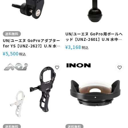
UN/ユーエヌ GoPro用ボールヘ
送料無料
ッド【UNZ-2601】U.N 水中撮
UN/ユーエヌ GoProアダプター
影 アダプター クランプ アーム グ
for YS【UNZ-2627】U.N 水中
3,168
¥
税込
リップ ハウジング 取り付け 動画
撮影 アクションカメラ 汎用 YSマ
5,500
¥
税込
映像 機材 アクセサリー コンパク
ウント アーム ショートアーム YS
ト 小型 軽量 アルミ ABS ダイビ
用ベース ハウジング ライト アク
ング シュノーケリング マリンス
セサリー パーツ 固定 接続 機材
ポーツ
小型 軽量 コンパクト 耐水 防錆
ダイビング シュノーケリング マ
リンスポーツ
送料無料
送料無料