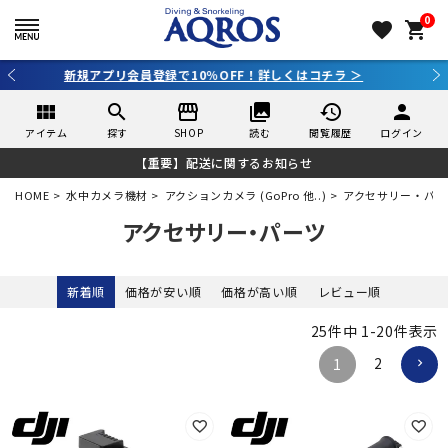
0
favorite
shopping_cart
3,980円（税込）以上のご購入で送料無料！
view_module
search
storefront
collections
history
person
アイテム
探す
SHOP
読む
閲覧履歴
ログイン
【重要】配送に関するお知らせ
HOME
水中カメラ機材
アクションカメラ (GoPro 他..)
アクセサリー・パー
アクセサリー・パーツ
新着順
価格が安い順
価格が高い順
レビュー順
25
件中
1
-
20
件表示
2
1