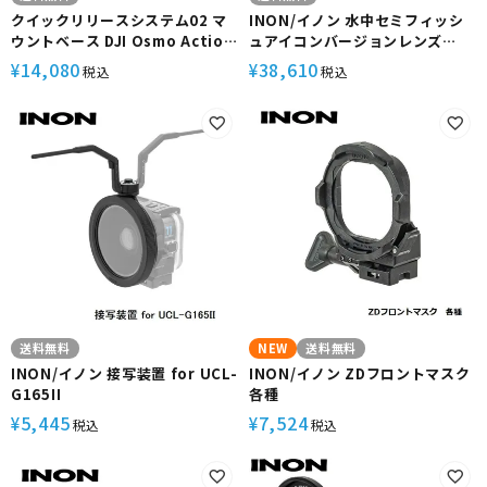
クイックリリースシステム02 マ
INON/イノン 水中セミフィッシ
ウントベース DJI Osmo Action
ュアイコンバージョンレンズ
4/3・Insta360 Ace/Ace
【UFL-G140 ZD】機材 4K 撮影
14,080
38,610
¥
¥
税込
税込
Pro【AOI-QRS-02-MB3 /
アクションカメラ GoPro
AOI-QRS-02-MB4】エーオーア
Insta360 アクセサリー 超広角
イ 水中 カメラ 機材 グリップ ス
近接 近距離 高画質 映像 遠近感
テー ムービー ワイド 暗所 撮影
デフォルメ効果 小型 軽量 コンパ
ワンタッチ着脱 海 ダイビング
クト マウント ワンタッチ交換 ダ
イビング シュノーケリング
送料無料
NEW
送料無料
INON/イノン 接写装置 for UCL-
INON/イノン ZDフロントマスク
G165II
各種
5,445
7,524
¥
¥
税込
税込