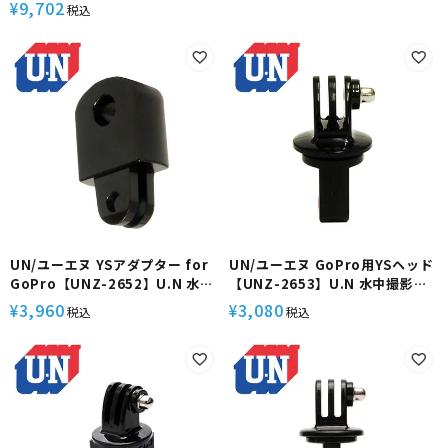
に取り付け可能
9,702
¥
税込
UN/ユーエヌ YSアダプター for
UN/ユーエヌ GoPro用YSヘッド
GoPro【UNZ-2652】U.N 水中
【UNZ-2653】U.N 水中撮影
撮影 GoPro用 YSヘッド カメラ
GoPro アダプター YSマウント
3,960
3,080
¥
¥
税込
税込
アクセサリー パーツ 固定 接続 変
アーム YS用ベース カメラ アクセ
換 映像 機材 小型 軽量 コンパク
サリー パーツ 固定 接続 変換 映
ト ストロボ ライト ハウジング ア
像 機材 小型 軽量 コンパクト ラ
ーム 自撮り棒 ポール 耐水 防錆
イト ストロボ ハウジング 耐水 防
ダイビング シュノーケリング マ
錆 ダイビング シュノーケリング
リンスポーツ
マリンスポーツ