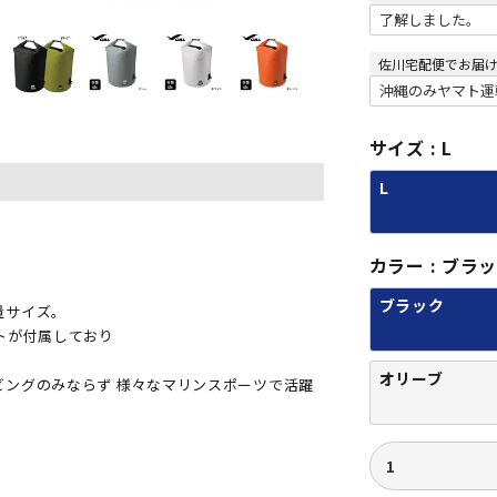
(
必
須
)
佐川宅配便でお届
サイズ
L
L
カラー
ブラ
ブラック
量サイズ。
トが付属しており
オリーブ
ビングのみならず 様々なマリンスポーツで活躍