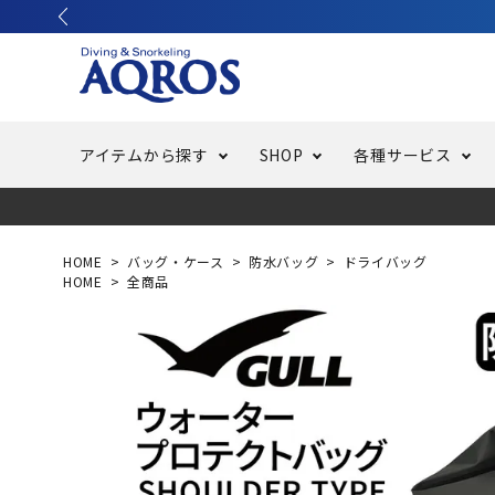
アイテムから探す
SHOP
各種サービス
ラッシュガード・水着・マリンウェア
池袋店／IKEBUKURO
バッテリー交換
ニュース
ご利用ガイド
ウエッ
オーバ
特集
はじめ
HOME
バッグ・ケース
防水バッグ
ドライバッグ
HOME
全商品
フリースタイルダイビング
でしか
LINE ID連携でお買い物が便利に
スキュ
ちょい
メルマ
バッグ・ケース
求人
ウエイ
スピア・銛（モリ）
スイミ