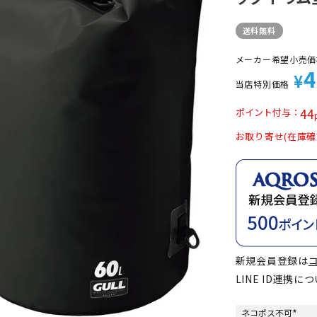
定商品
送料無料
メーカー希望小売価
4
¥
当店特別価格
44
ポイント付与
お取り寄せ(在庫確
新規会員登録は
LINE ID連携に
ネコポス不可