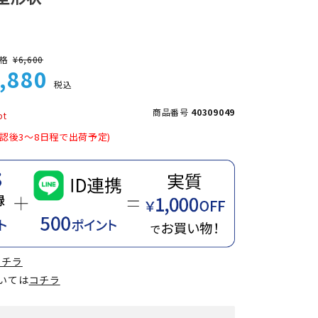
格
¥
6,600
,880
税込
商品番号
40309049
認後3～8日程で出荷予定)
コチラ
ついては
コチラ