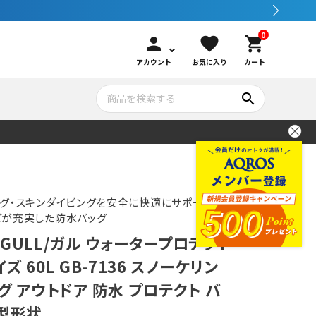
0
person
favorite
shopping_cart
アカウント
お気に入り
カート
search
いて
シュノーケリング
GOOD GOODS
公式LINEについて
水中カメラ機材
ブランド紹介
コンセプト
グ・スキンダイビングを安全に快適にサポートする
どが充実した防水バッグ
GULL/ガル ウォータープロテクト
メンテナンサービス・交換用パーツ
ズ 60L GB-7136 スノーケリン
グ アウトドア 防水 プロテクト バ
アウトドア
ム型形状