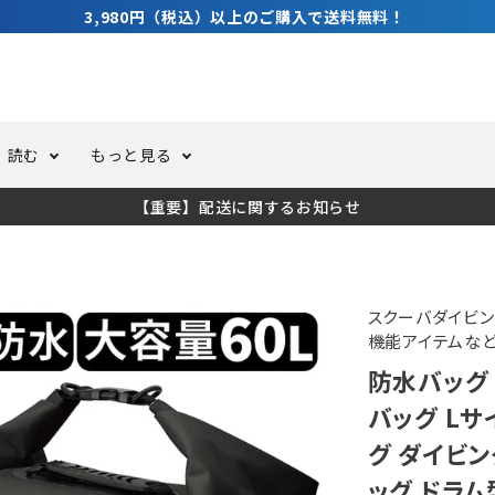
3,980円（税込）以上のご購入で送料無料！
読む
もっと見る
【重要】配送に関するお知らせ
トスーツ
ーホール
ての方へ
ドライスーツ
オーバーホールクーポンにつ
コラム
公式アプリについて
ーバダイビング
足しカスタム
ガ登録
水中ライト・ビデオライト
今コレ愛用してます！
海の遊びをもっと知る
スクーバダイビン
機能アイテムな
防水バッグ 
ト・ウエイトベルト
アクセサリー
バッグ Lサイ
グ ダイビン
ング
サーフ
ッグ ドラ