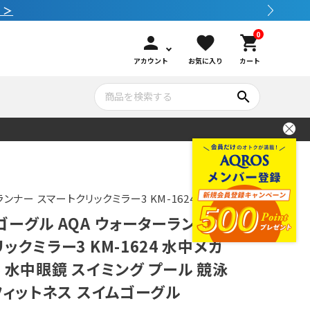
0
person
favorite
shopping_cart
アカウント
お気に入り
カート
search
いて
シュノーケリング
GOOD GOODS
公式LINEについて
水中カメラ機材
ブランド紹介
コンセプト
ランナー スマートクリックミラー3 KM-1624
ーグル AQA ウォーターランナー
メンテナンサービス・交換用パーツ
ックミラー3 KM-1624 水中メガ
 水中眼鏡 スイミング プール 競泳
アウトドア
フィットネス スイムゴーグル