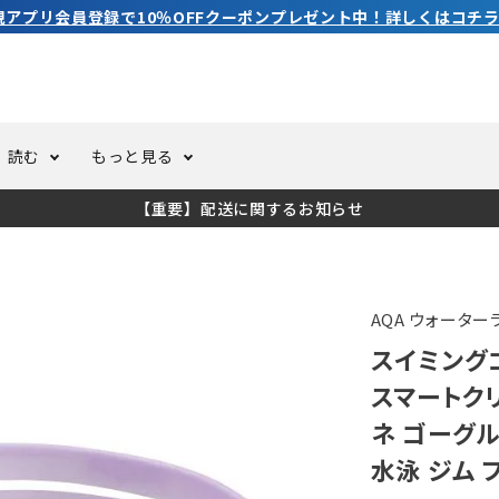
3,980円（税込）以上のご購入で送料無料！
読む
もっと見る
【重要】配送に関するお知らせ
トスーツ
ーホール
ての方へ
ドライスーツ
オーバーホールクーポンにつ
コラム
公式アプリについて
ーバダイビング
足しカスタム
ガ登録
水中ライト・ビデオライト
今コレ愛用してます！
海の遊びをもっと知る
AQA ウォーター
スイミングゴ
ト・ウエイトベルト
アクセサリー
スマートクリ
ネ ゴーグル
ング
サーフ
水泳 ジム 