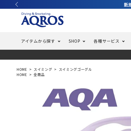
アイテムから探す
SHOP
各種サービス
ラッシュガード・水着・マリンウェア
池袋店／IKEBUKURO
バッテリー交換
ニュース
ご利用ガイド
ウエッ
オーバ
特集
はじめ
HOME
スイミング
スイミングゴーグル
HOME
全商品
フリースタイルダイビング
でしか
LINE ID連携でお買い物が便利に
スキュ
ちょい
メルマ
バッグ・ケース
求人
ウエイ
スピア・銛（モリ）
スイミ