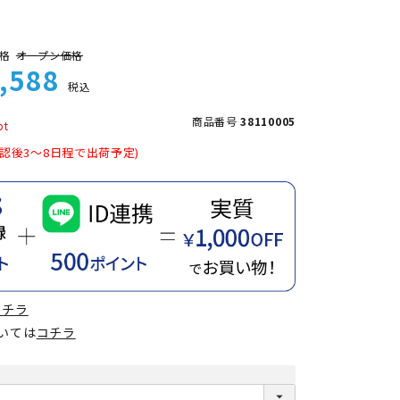
格
オープン価格
,588
税込
商品番号
38110005
認後3～8日程で出荷予定)
コチラ
ついては
コチラ