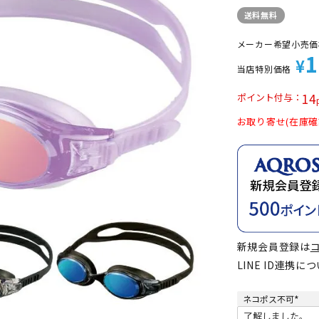
定商品
送料無料
メーカー希望小売価
1
¥
当店特別価格
14
ポイント付与
お取り寄せ(在庫確
新規会員登録は
LINE ID連携に
ネコポス不可
(
必