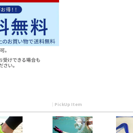
｜PickUp Item