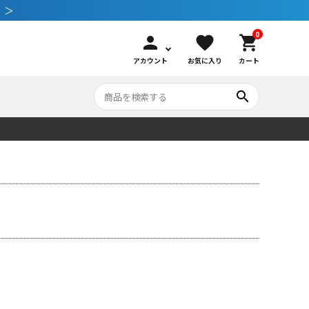
 ＞
0
person
favorite
shopping_cart
アカウント
お気に入り
カート
search
いて
シュノーケリング
GOOD GOODS
公式LINEについて
水中カメラ機材
ブランド紹介
コンセプト
メンテナンサービス・交換用パーツ
アウトドア