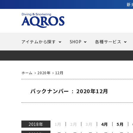
新
アイテムから探す
SHOP
各種サービス
ラッシュガード・水着・マリンウェア
池袋店／IKEBUKURO
バッテリー交換
ニュース
ご利用ガイド
ウエッ
オーバ
特集
はじめ
ホーム
2020年
12月
フリースタイルダイビング
でしか
LINE ID連携でお買い物が便利に
スキュ
ちょい
メルマ
バックナンバー : 2020年12月
バッグ・ケース
求人
ウエイ
スピア・銛（モリ）
スイミ
2018年
1月
2月
3月
4月
5月