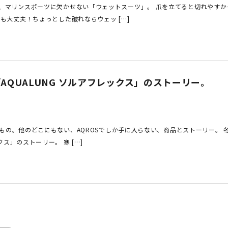
、マリンスポーツに欠かせない「ウェットスーツ」。 爪を立てると切れやす
も大丈夫！ちょっとした破れならウェッ […]
AQUALUNG ソルアフレックス」のストーリー。
ないもの。他のどこにもない、AQROSでしか手に入らない、商品とストーリー。
クス」のストーリー。 寒 […]