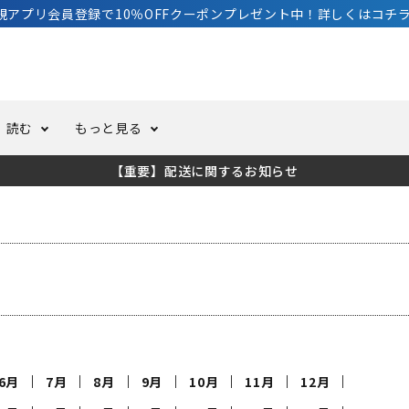
規アプリ会員登録で10％OFFクーポンプレゼント中！詳しくはコチラ
読む
もっと見る
【重要】配送に関するお知らせ
トスーツ
ーホール
ての方へ
ドライスーツ
オーバーホールクーポンにつ
コラム
公式アプリについて
ーバダイビング
足しカスタム
ガ登録
水中ライト・ビデオライト
今コレ愛用してます！
海の遊びをもっと知る
ト・ウエイトベルト
アクセサリー
ング
サーフ
6月
7月
8月
9月
10月
11月
12月