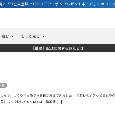
規アプリ会員登録で10％OFFクーポンプレゼント中！詳しくはコチラ
読む
もっと見る
【重要】配送に関するお知らせ
トスーツ
ーホール
ての方へ
ドライスーツ
オーバーホールクーポンにつ
コラム
公式アプリについて
話
ーバダイビング
足しカスタム
ガ登録
水中ライト・ビデオライト
今コレ愛用してます！
海の遊びをもっと知る
一覧
ト・ウエイトベルト
アクセサリー
春になり、ようやく出漁できる日が増えてきました。 相変わらずアワビ探しや
品として扱われてるクロモは、海藻類 […]
ング
サーフ