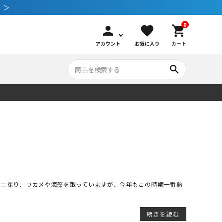
 ＞
0
person
favorite
shopping_cart
アカウント
お気に入り
カート
search
いて
シュノーケリング
GOOD GOODS
公式LINEについて
水中カメラ機材
ブランド紹介
コンセプト
メンテナンサービス・交換用パーツ
ウニ採り、ワカメや海藻を取っていますが、今年もこの時期一番熱
アウトドア
続きを読む