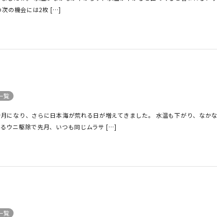
次の機会には2枚 […]
！
一覧
十月になり、さらに日本海が荒れる日が増えてきました。 水温も下がり、なか
るウニ駆除で先月、いつも同じムラサ […]
一覧