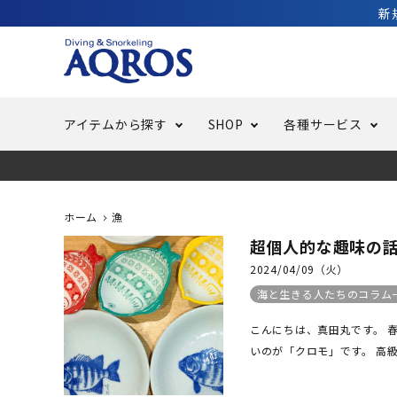
新
アイテムから探す
SHOP
各種サービス
ラッシュガード・水着・マリンウェア
池袋店／IKEBUKURO
バッテリー交換
ニュース
ご利用ガイド
ウエッ
オーバ
特集
はじめ
ホーム
漁
超個人的な趣味の
フリースタイルダイビング
でしか
LINE ID連携でお買い物が便利に
スキュ
ちょい
メルマ
2024/04/09（火）
海と生きる人たちのコラム
バッグ・ケース
求人
ウエイ
こんにちは、真田丸です。 
いのが「クロモ」です。 高級
スピア・銛（モリ）
スイミ