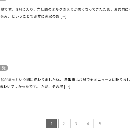
今嶋です。 8月に入り、岩牡蠣のミルクの入りが悪くなってきたため、お盆前に
休み、ということでお盆に実家のあ […]
②
一覧
お盆があっという間に終わりましたね。 鳥取市は台風で全国ニュースに映りま
わいでよかったです。 ただ、その次 […]
1
2
3
4
5