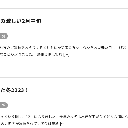
定商品
の激しい2月中旬
一覧
た方のご冥福をお祈りするとともに被災者の方々に心からお見舞い申し上げます
ことが起きました。 鳥取は少し揺れ […]
た冬2023！
一覧
あっという間に、12月になりました。今年の秋冬は水温が下がらずどんな海に
のに期間が決められていて今は禁漁 […]