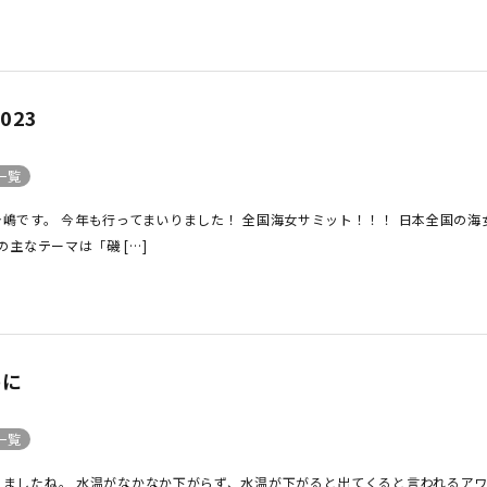
023
一覧
今嶋です。 今年も行ってまいりました！ 全国海女サミット！！！ 日本全国の
主なテーマは「磯 […]
めに
一覧
りましたね。 水温がなかなか下がらず、水温が下がると出てくると言われるアワ