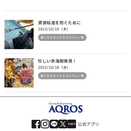
資源枯渇を防ぐために
2023/10/19（木）
海と生きる人たちのコラム一覧
珍しい赤海胆発見！
2023/10/18（水）
海と生きる人たちのコラム一覧
公式アプリ