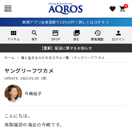
0
favorite
shopping_cart
新規アプリ会員登録で10％OFF！詳しくはコチラ ＞
view_module
search
storefront
collections
history
person
アイテム
探す
SHOP
読む
閲覧履歴
ログイン
【重要】配送に関するお知らせ
ホーム
海と生きる人たちのコラム一覧
ヤングリーフワカメ
ヤングリーフワカメ
2023/01/30（月）
今嶋裕子
こんにちは。
鳥取福部の海女の今嶋です。