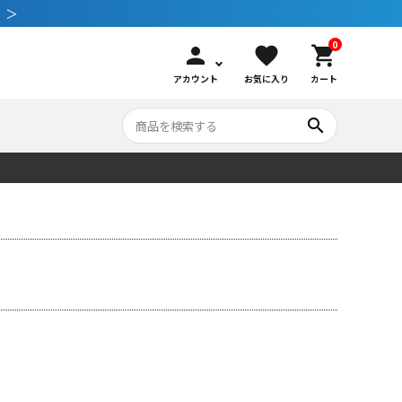
 ＞
0
person
favorite
shopping_cart
アカウント
お気に入り
カート
search
いて
シュノーケリング
GOOD GOODS
公式LINEについて
水中カメラ機材
ブランド紹介
コンセプト
メンテナンサービス・交換用パーツ
アウトドア