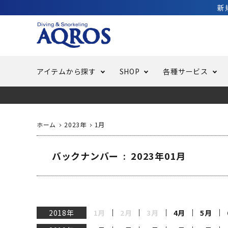
新
アイテムから探す
SHOP
各種サービス
ラッシュガード・水着・マリンウェア
池袋店／IKEBUKURO
バッテリー交換
ニュース
ご利用ガイド
ウエッ
オーバ
特集
はじめ
ホーム
2023年
1月
フリースタイルダイビング
でしか
LINE ID連携でお買い物が便利に
スキュ
ちょい
メルマ
バックナンバー : 2023年01月
バッグ・ケース
求人
ウエイ
スピア・銛（モリ）
スイミ
2018年
1月
2月
3月
4月
5月