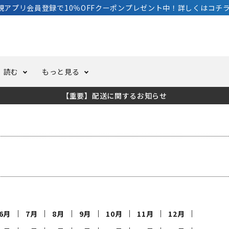
規アプリ会員登録で10％OFFクーポンプレゼント中！詳しくはコチラ
読む
もっと見る
【重要】配送に関するお知らせ
トスーツ
ーホール
ての方へ
ドライスーツ
オーバーホールクーポンにつ
コラム
公式アプリについて
ーバダイビング
足しカスタム
ガ登録
水中ライト・ビデオライト
今コレ愛用してます！
海の遊びをもっと知る
ト・ウエイトベルト
アクセサリー
ング
サーフ
6月
7月
8月
9月
10月
11月
12月