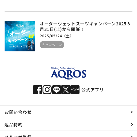
オーダーウェットスーツキャンペーン2025 5
月31日(土)から開催！
2025/05/24（土）
キャンペーン
公式アプリ
お問い合わせ
返品特約