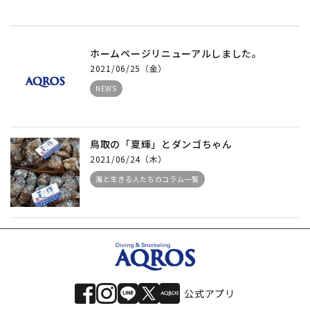
ホームページリニューアルしました。
2021/06/25（金）
NEWS
鳥取の「夏輝」とダンゴちゃん
2021/06/24（木）
海と生きる人たちのコラム一覧
公式アプリ