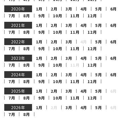
2020年
1月
2月
3月
4月
5月
6月
7月
8月
9月
10月
11月
12月
2021年
1月
2月
3月
4月
5月
6月
7月
8月
9月
10月
11月
12月
2022年
1月
2月
3月
4月
5月
6月
7月
8月
9月
10月
11月
12月
2023年
1月
2月
3月
4月
5月
6月
7月
8月
9月
10月
11月
12月
2024年
1月
2月
3月
4月
5月
6月
7月
8月
9月
10月
11月
12月
2025年
1月
2月
3月
4月
5月
6月
7月
8月
9月
10月
11月
12月
2026年
1月
2月
3月
4月
5月
6月
7月
8月