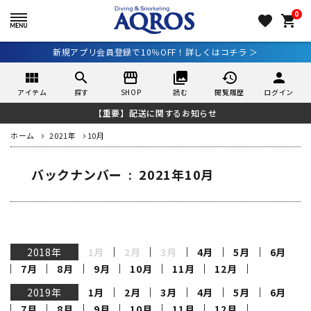
0
favorite
shopping_cart
新規アプリ会員登録で10％OFF！詳しくはコチラ ＞
view_module
search
storefront
collections
history
person
アイテム
探す
SHOP
読む
閲覧履歴
ログイン
【重要】配送に関するお知らせ
ホーム
2021年
10月
バックナンバー : 2021年10月
2018年
1月
2月
3月
4月
5月
6月
7月
8月
9月
10月
11月
12月
2019年
1月
2月
3月
4月
5月
6月
7月
8月
9月
10月
11月
12月