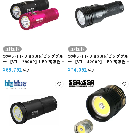
送料無料
送料無料
水中ライト Bigblue/ビッグブル
水中ライト Bigblue/ビッグブル
ー 【VTL-2900P】LED 高演色
ー 【VTL-4200P】LED 高演色
拡散光 ワイド スポット 兼用 4段
拡散光 ワイド スポット 兼用 4段
66,792
74,052
¥
¥
税込
税込
階調光 赤色光 SOS点滅 防水 耐圧
階調光 赤色光 SOS点滅 防水 耐圧
耐腐食 アルミ 軽量 ダイビング
耐腐食 アルミ 映像 動画 撮影 機
材 アクセサリー ハンドマウント
グローブ ダイビング マリンスポ
ーツ