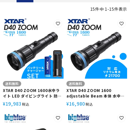
15
件中
1
-
15
件表示
送料無料
送料無料
XTAR D40 ZOOM 1600水中ラ
XTAR D40 ZOOM 1600
イト LED ダイビングライト 防水
adjustable Beam 本体 水中ラ
コンパクト ハンディライト フル
イト LED ダイビングライト 防水
19,983
16,980
¥
¥
税込
税込
セット 充電式 電池 充電器 付属エ
コンパクト ハンディライト 充電
クスター セット 調整 最大部77度
式 電池 充電器なし エクスター 単
水中アクティビティ ダイビング
品 水中アクティビティ ダイビン
グ タイプC