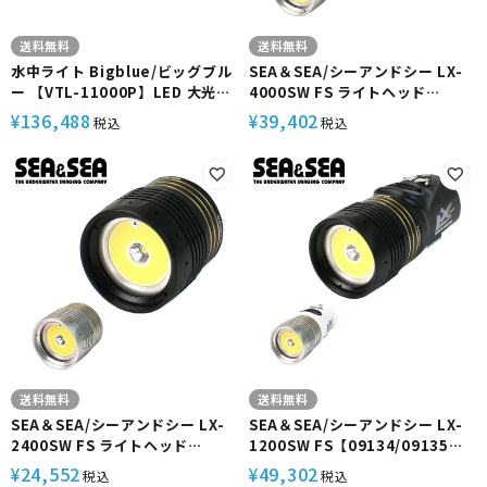
送料無料
送料無料
水中ライト Bigblue/ビッグブル
SEA＆SEA/シーアンドシー LX-
ー 【VTL-11000P】LED 大光量
4000SW FS ライトヘッド
広範囲 広角 高演色 拡散光 ワイド
【09160/09161】交換用 パーツ
136,488
39,402
¥
¥
税込
税込
スポット 兼用 3段階調光 赤色光
アクセサリー 予備 ユニット 水中
SOS点滅 防水 耐圧 耐腐食 アルミ
COB LED 高輝度 大光量 センター
映像 動画 撮影 機材 多機能 アク
配光 フラッシュセンサー ワイド
セサリー ハンドマウント グロー
スポット 兼用 夜間 撮影 動画 静
ブ テクニカルダイビング マリン
止画 機材 防水 小型 軽量 コンパ
スポーツ
クト ダイビング
送料無料
送料無料
SEA＆SEA/シーアンドシー LX-
SEA＆SEA/シーアンドシー LX-
2400SW FS ライトヘッド
1200SW FS【09134/09135】
【09158/09159】交換用 パーツ
水中 ライト COB LED 高輝度 単
24,552
49,302
¥
¥
税込
税込
アクセサリー 予備 ユニット 水中
一光源 1200ルーメン 4段階調光