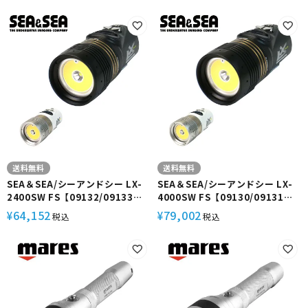
COB LED 高輝度 単一光源 センタ
LCD表示 センター配光 フラッシ
ー配光 フラッシュセンサー ワイ
ュセンサー ワイド スポット 兼用
ド スポット 兼用 夜間 近接 撮影
夜間 近接 撮影 高画質 静止画 動
静止画 機材 防水 小型 軽量 コン
画 機材 アクセサリー 防水 軽量
パクト ダイビング
コンパクト ダイビング
送料無料
送料無料
SEA＆SEA/シーアンドシー LX-
SEA＆SEA/シーアンドシー LX-
2400SW FS【09132/09133】
4000SW FS【09130/09131】
水中 ライト COB LED 高輝度 単
水中 ライト COB LED 高輝度 大
64,152
79,002
¥
¥
税込
税込
一光源 2400ルーメン 4段階調光
光量 4000ルーメン 4段階調光
LCD表示 センター配光 フラッシ
LCD表示 センター配光 フラッシ
ュセンサー ワイド スポット 兼用
ュセンサー ワイド スポット 兼用
夜間 近接 撮影 高画質 静止画 機
夜間 撮影 高画質 動画 静止画 機
材 アクセサリー 防水 小型 軽量
材 アクセサリー 防水 小型 軽量
コンパクト ダイビング
コンパクト ダイビング