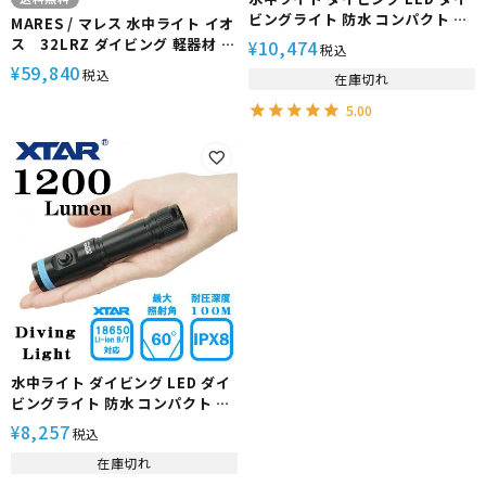
ビングライト 防水 コンパクト ハ
MARES / マレス 水中ライト イオ
ンディライト 充電式 D20 press
ス 32LRZ ダイビング 軽器材 ス
10,474
¥
税込
1200 (電池 充電器 付属 ) XTAR
キューバ スキューバダイビング
59,840
¥
税込
在庫切れ
エクスター
5.00
水中ライト ダイビング LED ダイ
ビングライト 防水 コンパクト ハ
ンディライト 充電式 D20 press
8,257
¥
税込
1200 (電池 充電器なし ) XTAR
在庫切れ
エクスター