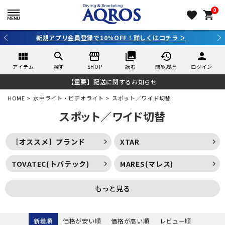
0
favorite
shopping_cart
FF！詳しくはコチラ ＞
3,980円（税込）以上のご購
view_module
search
storefront
collections
history
person
アイテム
探す
SHOP
読む
閲覧履歴
ログイン
【重要】配送に関するお知らせ
HOME
水中ライト・ビデオライト
スポット／ワイド切替
スポット／ワイド切替
［オススメ］ブランド
XTAR
TOVATEC(トバテック)
MARES(マレス)
もっと見る
新着順
価格が安い順
価格が高い順
レビュー順