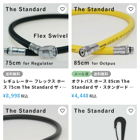
送料無料
メール便
送料無料
レギュレーター フレックス ホー
オクトパス ホース 85cm The
ス 75cm The Standard ザ・ス
Standard ザ・スタンダード イ
タンダード ダイビング アクセサ
エロー ダイビング アクセサリー
8,998
4,448
¥
¥
税込
税込
リー パーツ 交換用ホース スイベ
パーツ
ル アダプター 一体型 アゴ楽 あご
らく