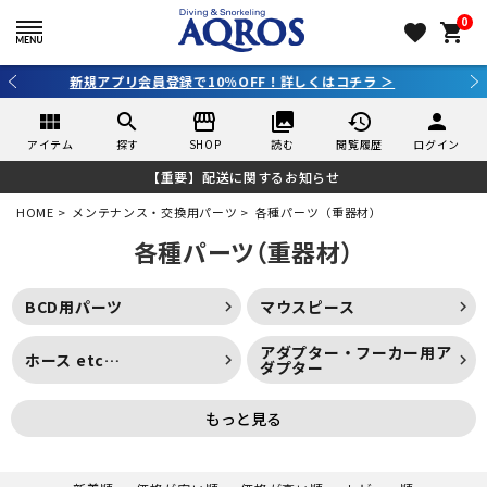
0
favorite
shopping_cart
3,980円（税込）以上のご購入で送料無料！
view_module
search
storefront
collections
history
person
アイテム
探す
SHOP
読む
閲覧履歴
ログイン
【重要】配送に関するお知らせ
HOME
メンテナンス・交換用パーツ
各種パーツ（重器材）
各種パーツ（重器材）
BCD用パーツ
マウスピース
アダプター・フーカー用ア
ホース etc…
ダプター
もっと見る