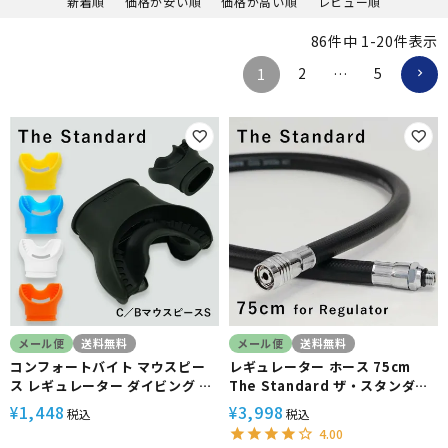
新着順
価格が安い順
価格が高い順
レビュー順
86
件中
1
-
20
件表示
2
5
1
…
メール便
送料無料
メール便
送料無料
コンフォートバイト マウスピー
レギュレーター ホース 75cm
ス レギュレーター ダイビング ス
The Standard ザ・スタンダー
モール アゴ楽 The Standard
ド ブラック ダイビング アクセサ
1,448
3,998
¥
¥
税込
税込
リー パーツ
4.00