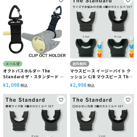
メール便
送料無料
オクトパスホルダー The
マウスピース イージーバイト ク
Standard ザ・スタンダード オ
ッション C/B マウスピース The
クトパス ホルダー リング ダイビ
Standard ザ・スタンダード ブ
1,098
2,998
¥
¥
税込
税込
ング アクセサリー パーツ オクト
ラック シリコン ダイビング アク
重器材
セサリー パーツ スモール レギュ
ラー【EZ-CUSHION-CBs-
CBr】