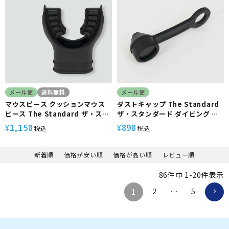
メール便
送料無料
メール便
マウスピース クッションマウス
ダストキャップ The Standard
ピース The Standard ザ・スタ
ザ・スタンダード ダイビング ア
ンダード ブラック シリコン ダイ
クセサリー パーツ レギュレータ
1,158
898
¥
¥
税込
税込
ビング アクセサリー パーツ
ー 重器材 メンテナンス
新着順
価格が安い順
価格が高い順
レビュー順
86
件中
1
-
20
件表示
2
5
1
…