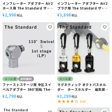
インフレーター アダプター Air2
インフレーター アダプター Air2
ホース用 The Standard ザ・ス
プラグ用 The Standard ザ・ス
タンダード ダイビング アクセサ
タンダード ダイビング アクセサ
2,998
3,898
¥
¥
税込
税込
リー パーツ レギュレーター 重
リー パーツ レギュレーター 重
器材
器材
メール便
送料無料
メール便
ファーストステージ用 中圧スイ
マグネティック オクトパスホル
ベルアダプター 360°回転 The
ダー ホースホルダー 磁気接続
Standard ザ・スタンダード ダ
The Standard ザ・スタンダー
2,798
2,299
¥
¥
税込
税込
イビング アクセサリー パーツ レ
ド ダイビング アクセサリー パー
4.00
ギュレーター 重器材
ツ