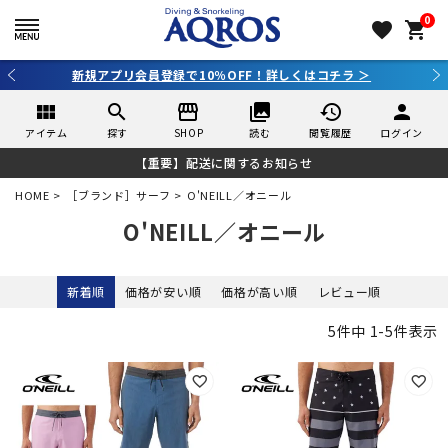
0
favorite
shopping_cart
新規アプリ会員登録で10％OFF！詳しくはコチラ ＞
view_module
search
storefront
collections
history
person
アイテム
探す
SHOP
読む
閲覧履歴
ログイン
【重要】配送に関するお知らせ
HOME
［ブランド］サーフ
O'NEILL／オニール
O'NEILL／オニール
新着順
価格が安い順
価格が高い順
レビュー順
5
件中
1
-
5
件表示