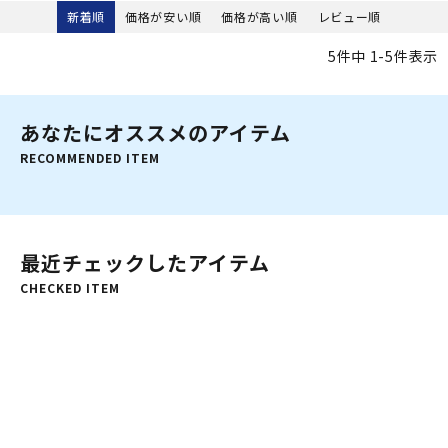
量 2.5mm オニール ダイビング
新着順
価格が安い順
価格が高い順
レビュー順
5
件中
1
-
5
件表示
あなたにオススメのアイテム
RECOMMENDED ITEM
最近チェックしたアイテム
CHECKED ITEM