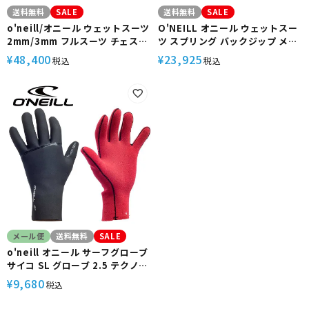
送料無料
SALE
送料無料
SALE
o'neill/オニール ウェットスーツ
O'NEILL オニール ウェットスー
2mm/3mm フルスーツ チェスト
ツ スプリング バックジップ メン
ジップ メンズ SUPERFREAK
ズ 2mm スーパーフリーク サー
48,400
23,925
¥
¥
税込
税込
FSC WSS-406A サーフィン 春夏
フィン ウエットスーツ WSS-
秋
102A3 春 夏 秋
メール便
送料無料
SALE
o'neill オニール サーフグローブ
サイコ SL グローブ 2.5 テクノバ
ターエアー PSYCHO SL GLOVE
9,680
¥
税込
2.5 TB-AIR AFW-902A2 サーフ
ィン オニール サーフグローブ 軽