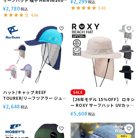
サーフハット 帽子 HeleiWaho/
2,299
¥
税込
レイワホ UVカット サーフィン シ
ヘレイワホ UVカット 水陸両用 撥
2,780
¥
5.00
税込
ュノーケリング ダイビング 水陸
水 抗菌 熱中症予防
4.00
両用
ハット/キャップ REEF
SALE
TOURER/リーフツアラー ジュニ
【26年モデル 15％OFF】 ロキシ
ア UV キャップ RA5006
ー ROXY サーフハット UVカット
2,648
¥
税込
UPF50+ 撥水 軽量 日焼け対策 海
5,608
¥
税込
ビーチ プール サーフィン WR UV
WATER BEACH HAT
RSA261712