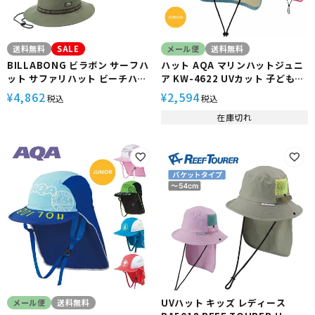
送料無料
SALE
メール便
送料無料
BILLABONG ビラボン サーフハ
ハット AQA マリンハットジュニ
ット サファリハット ビーチハッ
ア KW-4622 UVカット 子ども用
ト 速乾 撥水加工 軽量 BE011971
帽子
4,862
2,594
¥
¥
税込
税込
UTILITY HAT
在庫切れ
UVハット キッズ レディース
メール便
送料無料