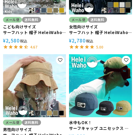
メール便
送料無料
メール便
送料無料
こども向けサイズ
女性向けサイズ
サーフハット 帽子 HeleiWaho
サーフハット 帽子 HeleiWaho/
ヘレイワホ UVカット 水陸両用 撥
ヘレイワホ UVカット 水陸両用 撥
2,580
2,780
¥
¥
税込
税込
水 抗菌 熱中症予防
水 抗菌 熱中症予防
4.67
5.00
水中もOK！
メール便
送料無料
サーフキャップ ユニセックス メ
男性向けサイズ
ンズ レディース HeleiWaho ヘ