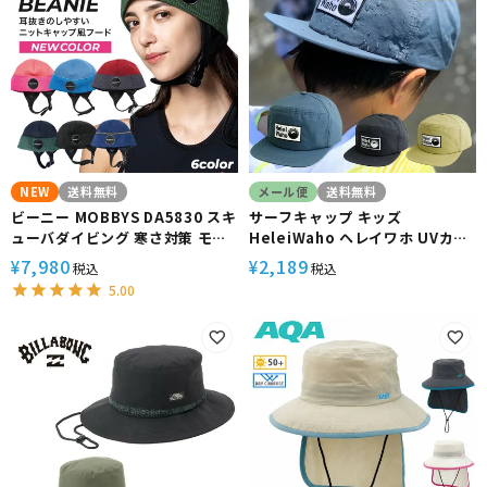
NEW
送料無料
メール便
送料無料
ビーニー MOBBYS DA5830 スキ
サーフキャップ キッズ
ューバダイビング 寒さ対策 モビ
HeleiWaho ヘレイワホ UVカッ
ーズ MOBBYS
ト 海遊び 熱中症予防
7,980
2,189
¥
¥
税込
税込
5.00