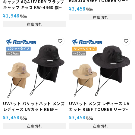
RA5018 REEF TOURER リーフ
キャップ AQA UV DRY フラップ
ツアラー マリンハット メンズ レ
キャップ キッズ KW-4468 帽子
3,458
¥
税込
ディース バケットハット
子供向け 日焼け防止
1,948
¥
税込
在庫切れ
UPF50+ 首 日焼け防止 ネックガ
ード シュノーケリング ダイビン
在庫切れ
グ 海水浴 帽子
UVハット バケットハット メンズ
UVハット メンズ レディース UV
レディース UVカット REEF
カット REEF TOURER リーフツ
TOURER リーフツアラー
アラー UPF50+ 帽子 マリンハッ
3,458
3,458
¥
¥
税込
税込
UPF50+ 帽子 マリンハット 首 日
ト 首 日焼け防止 シュノーケリン
在庫切れ
在庫切れ
焼け防止 シュノーケリング 海水
グ 海水浴 アウトドア RA5016
浴 アウトドア RA5017