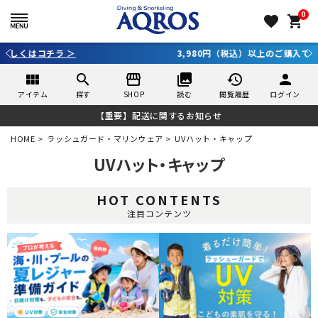
0
favorite
shopping_cart
3,980円（税込）以上のご購入で送料無料！
view_module
search
storefront
collections
history
person
アイテム
探す
SHOP
読む
閲覧履歴
ログイン
【重要】配送に関するお知らせ
HOME
ラッシュガード・マリンウェア
UVハット・キャップ
UVハット・キャップ
HOT CONTENTS
注目コンテンツ