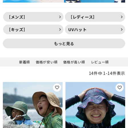
［メンズ］
［レディース］
［キッズ］
UVハット
もっと見る
新着順
価格が安い順
価格が高い順
レビュー順
14
件中
1
-
14
件表示