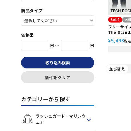
商品タイプ
SALE
送
フリーサイ
The Sta
価格帯
ド 3mm 
5,498
¥
税
ケット ダイ
円 ～
円
ング
絞り込み検索
並び替え
条件をクリア
カテゴリーから探す
ラッシュガード・マリンウ
ェア