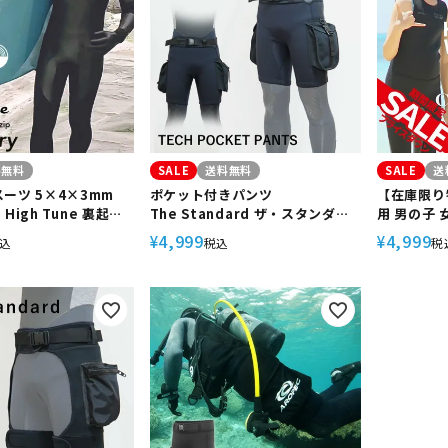
定商品
料無料
SALE
送料無料
SALE
送
ーツ 5×4×3mm
ポケット付きパンツ
【在庫限り
o High Tune 裏起毛
The Standard ザ・スタンダー
用 男の子 
ージ ストレッチ ウエ
ド 3mm ポケットパンツ 大型サイ
HeleiWa
4,999
4,999
¥
¥
込
税込
税
防寒 保温
ドポケット ダイビング シュノー
CLASSIC
ケリング
ーフィン ダ
ボード シ