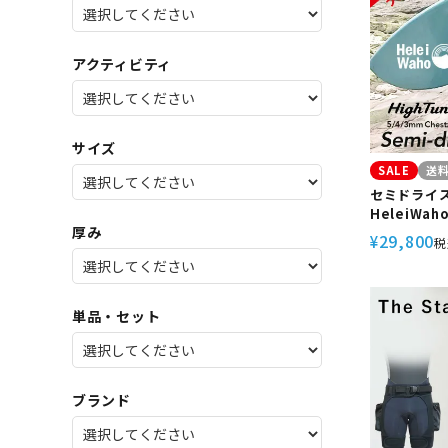
SALE
店舗限
アクティビティ
サイズ
SALE
送
セミドライス
HeleiWah
厚み
スキン ジャ
29,800
¥
税
ットスーツ 
単品・セット
ブランド