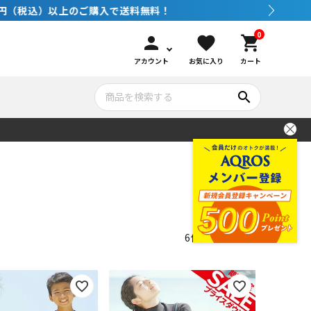
0
person
favorite
shopping_cart
アカウント
お気に入り
カート
search
いて
シュノーケリング
GOOD GOODS
公式LINEについて
水中カメラ機材
ブランド紹介
コンセプト
6
件中
1
-
6
件表示
メンテナンサービス・交換用パーツ
アウトドア