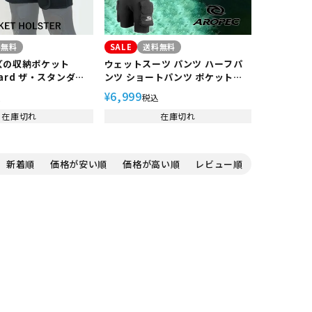
料無料
SALE
送料無料
ズの収納ポケット
ウェットスーツ パンツ ハーフパ
ndard ザ・スタンダー
ンツ ショートパンツ ポケットパ
ホルスター 大型サイドポ
ンツ 2mm 大型サイドポケット 保
6,999
¥
込
税込
ビング シュノーケリ
温 ダイビング スキューバダイビ
在庫切れ
ング シュノーケリング AROPEC
在庫切れ
アロペック
新着順
価格が安い順
価格が高い順
レビュー順