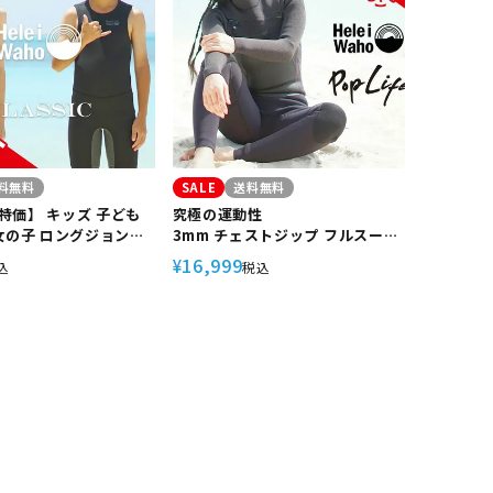
料無料
SALE
送料無料
特価】 キッズ 子ども
究極の運動性
女の子 ロングジョン
3mm チェストジップ フルスーツ
ho ヘレイワホ
レディース HeleiWaho/ヘレイ
16,999
¥
込
税込
 クラシック 2.5mm サ
ワホ PopLife サーフィン ダイビ
イビング SUP ボディ
ング スキンダイビング SUP etc
ュノーケリング プール
スイミング 水泳 冷え対策 保温