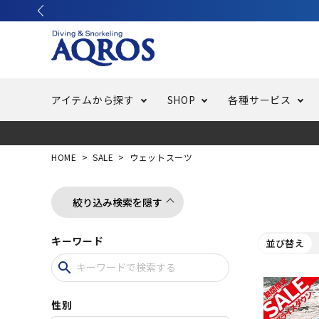
アイテムから探す
SHOP
各種サービス
ラッシュガード・水着・マリンウェア
池袋店／IKEBUKURO
バッテリー交換
ニュース
ご利用ガイド
ウエッ
オーバ
特集
はじめ
HOME
SALE
ウェットスーツ
フリースタイルダイビング
でしか
LINE ID連携でお買い物が便利に
スキュ
ちょい
メルマ
絞り込み検索を隠す
キーワード
並び替え
バッグ・ケース
求人
ウエイ
search
スピア・銛（モリ）
スイミ
性別