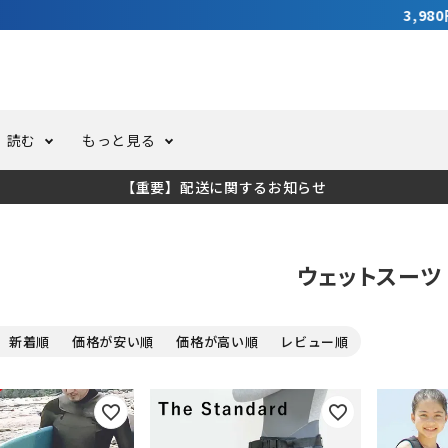
3,980円（税込）以上のご購入で送料無料！
読む
もっと見る
【重要】配送に関するお知らせ
トスーツ
ーホール
ての方へ
ドライスーツ
オーバーホールクーポンにつ
コラム
公式アプリについて
ウェットスーツ
ーバダイビング
足しカスタム
ガ登録
水中ライト・ビデオライト
今コレ愛用してます！
海の遊びをもっと知る
新着順
価格が安い順
価格が高い順
レビュー順
ト・ウエイトベルト
アクセサリー
ング
サーフ