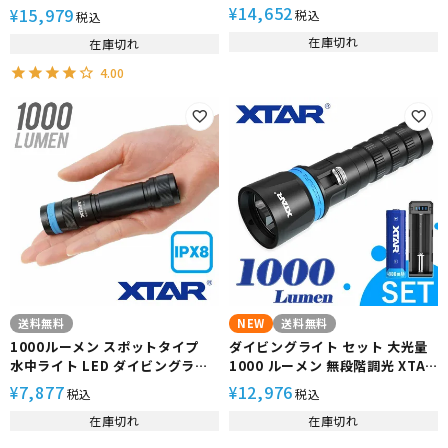
ライト 水陸両用
ンディライト 充電式 D26 1600S
14,652
15,979
¥
¥
税込
税込
(電池 充電器 付属 ) XTAR エクス
在庫切れ
在庫切れ
ター
4.00
送料無料
NEW
送料無料
1000ルーメン スポットタイプ
ダイビングライト セット 大光量
水中ライト LED ダイビングライ
1000 ルーメン 無段階調光 XTAR
ト 充電式 50ｍ防水 XTAR エクス
エクスター DS1 水中ライト 防水
7,877
12,976
¥
¥
税込
税込
ター D20 18650バッテリー
LEDライト フラッシュライト 耐
在庫切れ
在庫切れ
【バッテリー・充電器 別売】
圧 耐久 安全設計 ハンディライト
ハンド ライト ダイビング