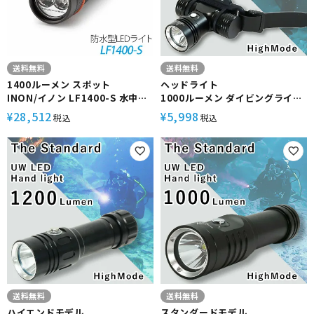
送料無料
送料無料
1400ルーメン スポット
ヘッドライト
INON/イノン LF1400-S 水中ラ
1000ルーメン ダイビングライト
イト
UW LED ヘッド ライト 1000 /
28,512
5,998
¥
¥
税込
税込
HighMode The Standard
ザ・スタンダード 18650バッテ
リー
【バッテリー・充電器 別売】
送料無料
送料無料
ハイエンドモデル
スタンダードモデル