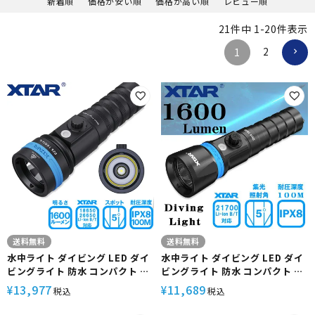
新着順
価格が安い順
価格が高い順
レビュー順
21
件中
1
-
20
件表示
2
1
送料無料
送料無料
水中ライト ダイビング LED ダイ
水中ライト ダイビング LED ダイ
ビングライト 防水 コンパクト ハ
ビングライト 防水 コンパクト ハ
ンディライト 充電式 D26 1600S
ンディライト 充電式 DH1 1600
13,977
11,689
¥
¥
税込
税込
(電池 充電器なし ) XTAR エクス
(電池 充電器なし ) XTAR エクス
ター
ター