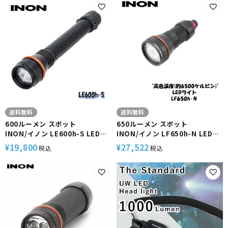
送料無料
送料無料
600ルーメン スポット
650ルーメン スポット
INON/イノン LE600h-S LED水
INON/イノン LF650h-N LED水
中ライト
中ライト
19,800
27,522
¥
¥
税込
税込