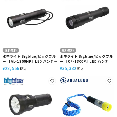
送料無料
送料無料
水中ライト Bigblue/ビッグブル
水中ライト Bigblue/ビッグブル
ー 【AL-1300NP】LED ハンデ
ー 【CF-1300P】LED ハンディ
ィライト スポットビーム ピンポ
ライト スポット ワイド 兼用 角度
28,556
35,332
¥
¥
税込
税込
イント 4段階調光 SOS点滅 プッ
切替 ピンポイント 4段階調光
シュ式スイッチ 防水 耐圧 耐腐食
SOS点滅 プッシュ式スイッチ 防
アルミ 写真 静止画 マクロ 撮影
水 耐圧 耐腐食 アルミ バディサイ
機材 コンパクト 軽量 小型 ダイビ
ン 写真 静止画 マクロ 撮影 機材
ング マリンスポーツ
コンパクト 軽量 小型 ダイビング
マリンスポーツ