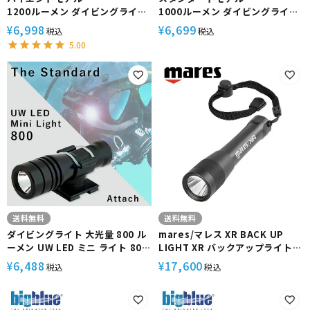
1200ルーメン ダイビングライト
1000ルーメン ダイビングライト
UW LED ハンド ライト 1200 /
UW LED ハンド ライト 1000 /
6,998
6,699
¥
¥
税込
税込
HighMode The Standard
HighMode The Standard
5.00
ザ・スタンダード 18650 26650
ザ・スタンダード 18650バッテ
【バッテリー・充電器 別売】
リー
【バッテリー・充電器 別売】
18650
送料無料
送料無料
ダイビングライト 大光量 800 ル
mares/マレス XR BACK UP
ーメン UW LED ミニ ライト 800
LIGHT XR バックアップライト
/ Attach The Standard ザ・ス
水中ライト アクセサリー ダイビ
6,488
17,600
¥
¥
税込
税込
タンダード 水中ライト LEDライ
ング
ト フラッシュライト 安全設計 ダ
イビング 14500 単三型 アタッチ