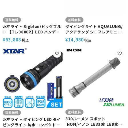
送料無料
送料無料
水中ライト Bigblue/ビッグブル
ダイビングライト AQUALUNG/
ー 【TL-3800P】LED ハンディ
アクアラング シーフレアミニ 水
ライト スポットビーム 4段階調光
中ライト 900ルーメン ダイビン
63,888
14,980
¥
¥
税込
税込
SOS点滅 プッシュ式スイッチ 防
グ アウトドア スキューバダイビ
水 耐圧 耐腐食 アルミ 映像 動画
ング ダイビングアクセサリー
静止画 マクロ 撮影 機材 アクセサ
リー ランタンハンドル ハンドマ
ウント グローブ ダイビング マリ
ンスポーツ
送料無料
送料無料
330ルーメン スポット
水中ライト ダイビング LED ダイ
INON/イノン LE330h LED水中
ビングライト 防水 コンパクト ハ