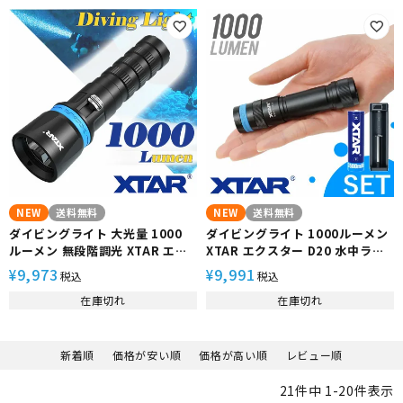
217000 リチウムイオン電池 充
電器 充電器セット
NEW
送料無料
NEW
送料無料
ダイビングライト 大光量 1000
ダイビングライト 1000ルーメン
ルーメン 無段階調光 XTAR エク
XTAR エクスター D20 水中ライ
スター DS1 水中ライト 防水 LED
ト 50m防水 スポットタイプ
9,973
9,991
¥
¥
税込
税込
ライト フラッシュライト 耐圧 耐
18650 リチウムイオン電池&充電
在庫切れ
在庫切れ
久 安全設計 ハンディライト ハン
器セット
ド ライト ダイビング 217000
新着順
価格が安い順
価格が高い順
レビュー順
21
件中
1
-
20
件表示