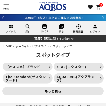
0
favorite
shopping_cart
3,980円（税込）以上のご購入で送料無料！
view_module
search
storefront
collections
history
person
アイテム
探す
SHOP
読む
閲覧履歴
ログイン
【重要】配送に関するお知らせ
HOME
水中ライト・ビデオライト
スポットタイプ
スポットタイプ
［オススメ］ブランド
XTAR(エクスター)
The Standard(ザスタン
AQUALUNG(アクアラン
ダード)
グ)
もっと見る