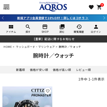
0
favorite
shopping_cart
新規アプリ会員登録で10％OFF！詳しくはコチラ ＞
view_module
search
storefront
collections
history
person
アイテム
探す
SHOP
読む
閲覧履歴
ログイン
【重要】配送に関するお知らせ
HOME
ラッシュガード・マリンウェア
腕時計／ウォッチ
腕時計／ウォッチ
新着順
価格が安い順
価格が高い順
レビュー順
1
件中
1
-
1
件表示