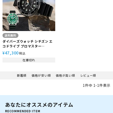
送料無料
ダイバーズウォッチ シチズン エ
コドライブ プロマスター
BN0156-05E CITIZEN
47,300
¥
税込
PROMASTER メンズ 200m 防水
在庫切れ
腕時計
新着順
価格が安い順
価格が高い順
レビュー順
1
件中
1
-
1
件表示
あなたにオススメのアイテム
RECOMMENDED ITEM