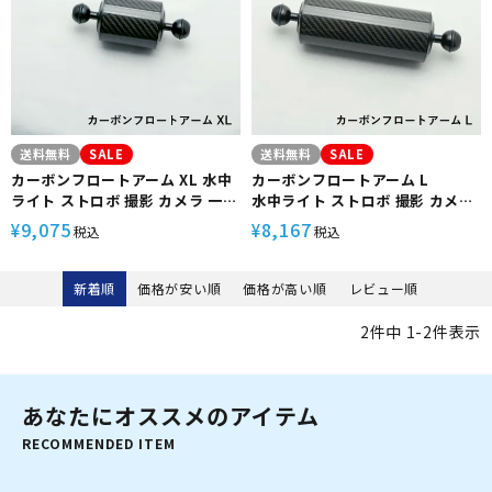
送料無料
SALE
送料無料
SALE
カーボンフロートアーム XL 水中
カーボンフロートアーム L
ライト ストロボ 撮影 カメラ 一眼
水中ライト ストロボ 撮影 カメラ
ミラーレス TG Gopro The
一眼 ミラーレス TG Gopro The
9,075
8,167
¥
¥
税込
税込
Standard ダイビング アクセサ
Standard ダイビング アクセサ
リー
リー
新着順
価格が安い順
価格が高い順
レビュー順
2
件中
1
-
2
件表示
あなたにオススメのアイテム
RECOMMENDED ITEM