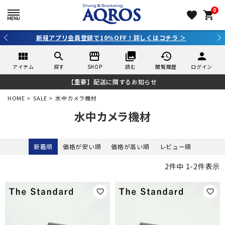
0
favorite
shopping_cart
新規アプリ会員登録で10％OFF！詳しくはコチラ ＞
view_module
search
storefront
collections
history
person
アイテム
探す
SHOP
読む
閲覧履歴
ログイン
【重要】配送に関するお知らせ
HOME
SALE
水中カメラ機材
水中カメラ機材
新着順
価格が安い順
価格が高い順
レビュー順
2
件中
1
-
2
件表示