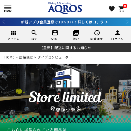
0
favorite
shopping_cart
新規アプリ会員登録で10％OFF！詳しくはコチラ ＞
view_module
search
storefront
collections
history
person
アイテム
探す
SHOP
読む
閲覧履歴
ログイン
【重要】配送に関するお知らせ
HOME
店舗限定
ダイブコンピューター