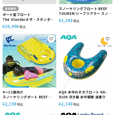
スノーケリングフロート REEF
送料無料
TOURER/リーフツアラー スノー
ボート型フロート
ケリングフロート RA0501|スノ
The Standard ザ・スタンダー
2,388
¥
税込
ーケル シュノーケル シュノーケ
ド ダイビング フリーダイビング
19,998
¥
税込
リング スノーケリング フローテ
スピアフィッシング
ィング フロート 浮き輪 うきわ 水
中観察 大人 子供 子ども こども
キッズ
4～12歳向け
AQA 水中のぞきフロート KA-
スノーケリングボート REEF
9109 浮き輪 水中観察 波乗り
TOURER/リーフツアラー
2,198
2,348
¥
¥
税込
税込
RA0504 シュノーケリング 水中
観察 ボート フロート 浮き輪