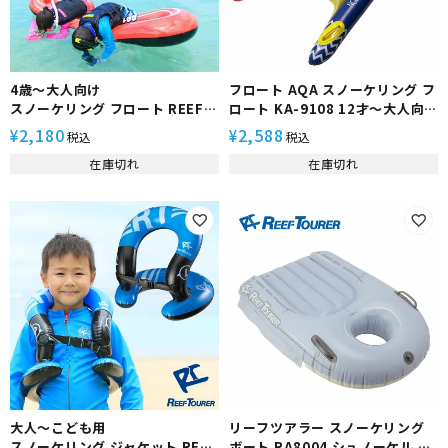
4歳～大人向け
フロート AQA スノーケリング フ
スノーケリング フロート REEF
ロート KA-9108 12才～大人向け
TOURER/リーフツアラー
浮き輪
2,180
2,588
¥
¥
税込
税込
RA0505 スノーケリング チュー
在庫切れ
在庫切れ
ブ|シュノーケリング 浮き具 水中
観察 フローティング 大人 子供
大人～こども用
リーフツアラー スノーケリング
スノーケリング ジャケット REEF
ボート RA8004 シュノーケル シ