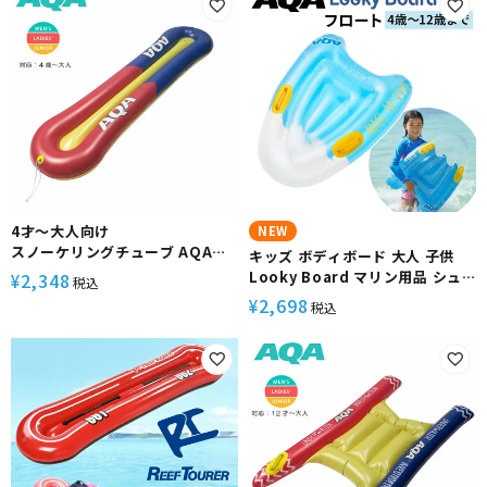
4才～大人向け
NEW
スノーケリングチューブ AQA
キッズ ボディボード 大人 子供
KA-9110
Looky Board マリン用品 シュ
2,348
¥
税込
ノーケリング スノーケリング 小
2,698
¥
税込
物入れ プール 海水浴 ビーチ レジ
ャー AQA 海遊び 川遊び 手動 エ
アーポンプ付き 4歳 12歳 浮き輪
フロート