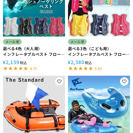
メール便
メール便
選べる4色（大人用）
選べる3色（こども用）
インフレータブルベスト フロー
インフレータブルベスト フロー
ティングベスト シュノーケリン
ティングベスト シュノーケリン
2,159
2,580
¥
¥
税込
税込
グ ライフジャケット 大人用
グ ライフジャケット 子供用
4.75
5.00
HeleiWaho/ヘレイワホ
HeleiWaho/ヘレイワホ