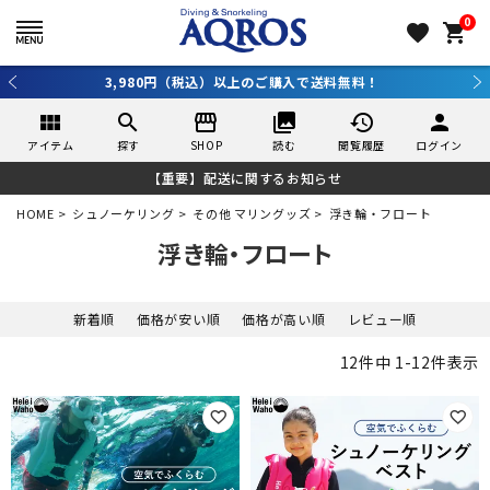
0
favorite
shopping_cart
3,980円（税込）以上のご購入で送料無料！
view_module
search
storefront
collections
history
person
アイテム
探す
SHOP
読む
閲覧履歴
ログイン
【重要】配送に関するお知らせ
HOME
シュノーケリング
その他 マリングッズ
浮き輪・フロート
浮き輪・フロート
新着順
価格が安い順
価格が高い順
レビュー順
12
件中
1
-
12
件表示