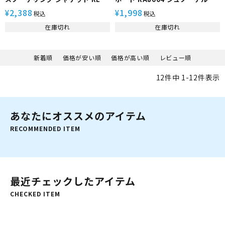
TOURER/リーフツアラー
ュノーケリング
2,388
1,998
¥
¥
税込
税込
RA0511 スノーケル シュノーケ
在庫切れ
在庫切れ
ル シュノーケリング 大人用 浮き
具 浮き輪 フロート うきわ 子供用
キッズ こども フローティング
新着順
価格が安い順
価格が高い順
レビュー順
12
件中
1
-
12
件表示
あなたにオススメのアイテム
RECOMMENDED ITEM
最近チェックしたアイテム
CHECKED ITEM