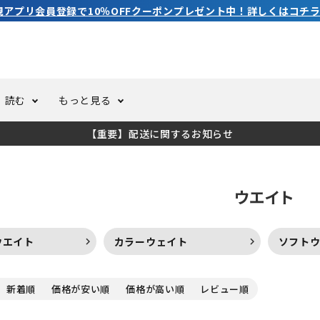
3,980円（税込）以上のご購入で送料無料！
読む
もっと見る
【重要】配送に関するお知らせ
トスーツ
ーホール
ての方へ
ドライスーツ
オーバーホールクーポンにつ
コラム
公式アプリについて
ウエイト
ーバダイビング
足しカスタム
ガ登録
水中ライト・ビデオライト
今コレ愛用してます！
海の遊びをもっと知る
ウエイト
カラーウェイト
ソフト
ト・ウエイトベルト
アクセサリー
新着順
価格が安い順
価格が高い順
レビュー順
ング
サーフ