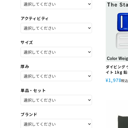
SALE
店舗限
アクティビティ
サイズ
厚み
ダイビング 
イト 1kg
グ スピアフ
1,978
¥
税
イビング 素潜り
単品・セット
ブランド