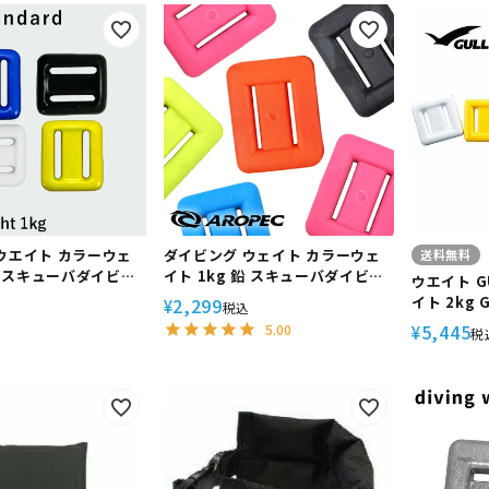
定商品
ウエイト カラーウェ
ダイビング ウェイト カラーウェ
送料無料
 鉛 スキューバダイビン
イト 1kg 鉛 スキューバダイビン
ウエイト G
ィッシング フリーダ
グ スピアフィッシング フリーダ
イト 2kg 
2,299
¥
込
税込
 The standard
イビング 素潜り AROPEC アロペ
グ ダイビ
5,445
5.00
¥
税
ック
ト マリン