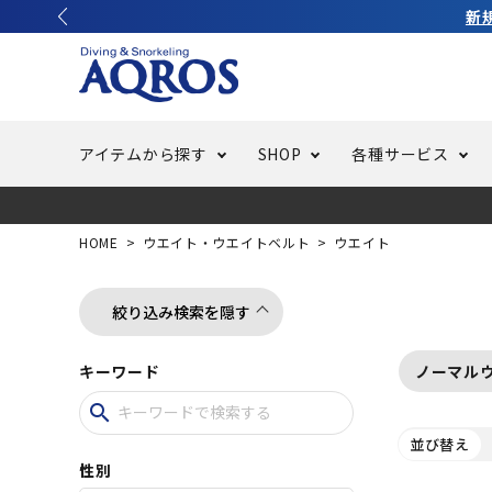
アイテムから探す
SHOP
各種サービス
ラッシュガード・水着・マリンウェア
池袋店／IKEBUKURO
バッテリー交換
ニュース
ご利用ガイド
ウエッ
オーバ
特集
はじめ
HOME
ウエイト・ウエイトベルト
ウエイト
フリースタイルダイビング
でしか
LINE ID連携でお買い物が便利に
スキュ
ちょい
メルマ
絞り込み検索を隠す
キーワード
ノーマル
バッグ・ケース
求人
ウエイ
search
並び替え
スピア・銛（モリ）
スイミ
性別