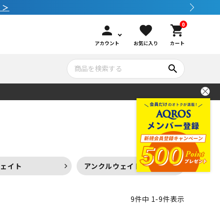
0
person
favorite
shopping_cart
アカウント
お気に入り
カート
search
いて
シュノーケリング
GOOD GOODS
公式LINEについて
水中カメラ機材
ブランド紹介
コンセプト
ウェイト
アンクルウェイト
メンテナンサービス・交換用パーツ
9
件中
1
-
9
件表示
アウトドア