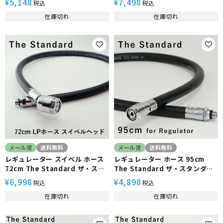
5,148
7,498
¥
¥
税込
税込
ー パーツ
ー パーツ 重器材
在庫切れ
在庫切れ
メール便
送料無料
メール便
送料無料
レギュレーター スイベル ホース
レギュレーター ホース 95cm
72cm The Standard ザ・スタ
The Standard ザ・スタンダー
ンダード ブラック ダイビング ア
ド ブラック ダイビング アクセサ
6,998
4,898
¥
¥
税込
税込
クセサリー パーツ アゴ楽 あごら
リー パーツ アゴ楽 あごらく
在庫切れ
在庫切れ
く