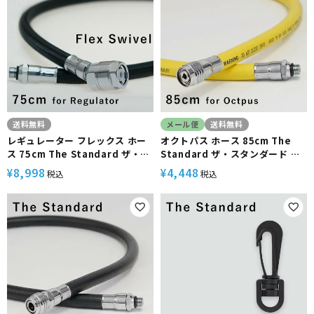
送料無料
メール便
送料無料
レギュレーター フレックス ホー
オクトパス ホース 85cm The
ス 75cm The Standard ザ・ス
Standard ザ・スタンダード イ
タンダード ダイビング アクセサ
エロー ダイビング アクセサリー
8,998
4,448
¥
¥
税込
税込
リー パーツ 交換用ホース スイベ
パーツ
ル アダプター 一体型 アゴ楽 あご
らく