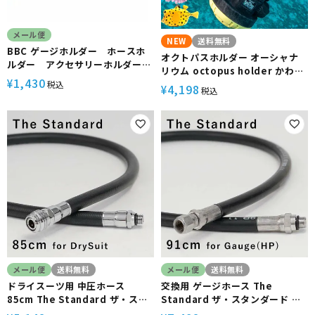
メール便
NEW
送料無料
BBC ゲージホルダー ホースホ
オクトパスホルダー オーシャナ
ルダー アクセサリーホルダー
リウム octopus holder かわい
[801520070000]
1,430
¥
い 生き物 Oceanarium ダイビン
税込
4,198
¥
税込
グ 海 アウトドア 海遊び 海水浴
カラフル 派手 レジャー 個性 目印
飾り
メール便
送料無料
メール便
送料無料
ドライスーツ用 中圧ホース
交換用 ゲージホース The
85cm The Standard ザ・スタ
Standard ザ・スタンダード 高
ンダード ダイビング アクセサリ
圧ホース ダイビング アクセサリ