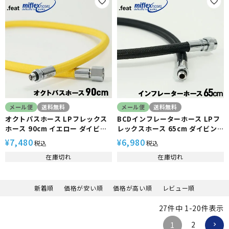
メール便
送料無料
メール便
送料無料
オクトパスホース LPフレックス
BCDインフレーターホース LPフ
ホース 90cm イエロー ダイビン
レックスホース 65cm ダイビン
グ レギュレーター用 the
グ レギュレーター用 the
7,480
6,980
¥
¥
税込
税込
standard .feat Miflex
standard .feat Miflex
在庫切れ
在庫切れ
新着順
価格が安い順
価格が高い順
レビュー順
27
件中
1
-
20
件表示
2
1