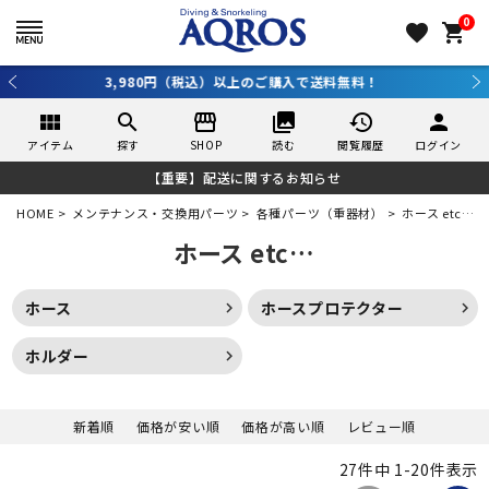
0
favorite
shopping_cart
3,980円（税込）以上のご購入で送料無料！
view_module
search
storefront
collections
history
person
アイテム
探す
SHOP
読む
閲覧履歴
ログイン
【重要】配送に関するお知らせ
HOME
メンテナンス・交換用パーツ
各種パーツ（重器材）
ホース etc…
ホース etc…
ホース
ホースプロテクター
ホルダー
新着順
価格が安い順
価格が高い順
レビュー順
27
件中
1
-
20
件表示