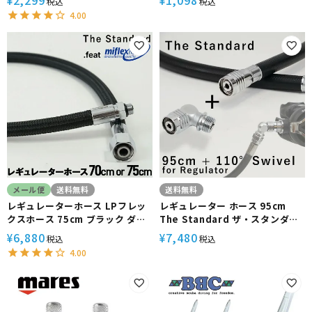
2,299
1,098
¥
¥
税込
税込
ド ダイビング アクセサリー パー
ング アクセサリー パーツ オクト
4.00
ツ
重器材
メール便
送料無料
送料無料
レギュレーターホース LPフレッ
レギュレーター ホース 95cm
クスホース 75cm ブラック ダイ
The Standard ザ・スタンダー
ビング セカンドステージ用 the
ド ダイビング アクセサリー パー
6,880
7,480
¥
¥
税込
税込
standard .feat Miflex
ツ 【LP95cm-110adpt】 アゴ
4.00
楽 あごらく