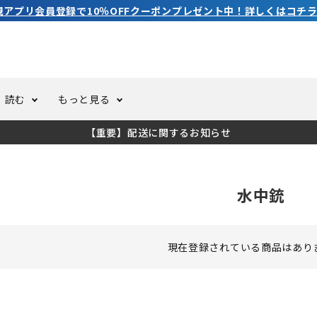
読む
もっと見る
【重要】配送に関するお知らせ
トスーツ
ーホール
ての方へ
ドライスーツ
オーバーホールクーポンにつ
コラム
公式アプリについて
水中銃
ーバダイビング
足しカスタム
ガ登録
水中ライト・ビデオライト
今コレ愛用してます！
海の遊びをもっと知る
ト・ウエイトベルト
アクセサリー
現在登録されている商品はあり
ング
サーフ