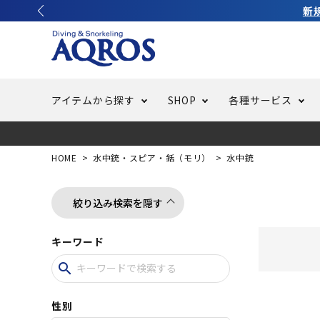
ンプレゼント中！詳しくはコチラ ＞
アイテムから探す
SHOP
各種サービス
ラッシュガード・水着・マリンウェア
池袋店／IKEBUKURO
バッテリー交換
ニュース
ご利用ガイド
ウエッ
オーバ
特集
はじめ
HOME
水中銃・スピア・銛（モリ）
水中銃
フリースタイルダイビング
でしか
LINE ID連携でお買い物が便利に
スキュ
ちょい
メルマ
絞り込み検索を隠す
キーワード
バッグ・ケース
求人
ウエイ
search
スピア・銛（モリ）
スイミ
性別