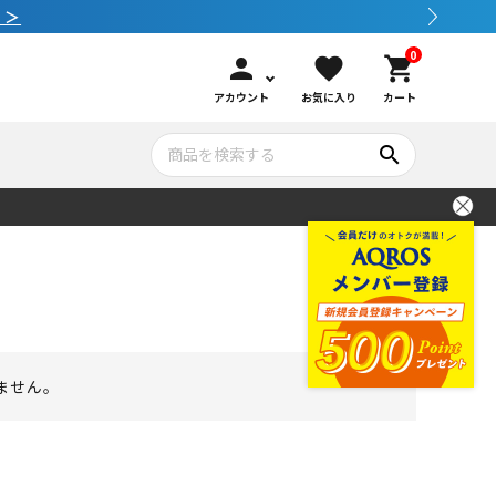
3,980円（税込）以上のご購入で送料無料！
0
person
favorite
shopping_cart
アカウント
お気に入り
カート
search
いて
シュノーケリング
GOOD GOODS
公式LINEについて
水中カメラ機材
ブランド紹介
コンセプト
メンテナンサービス・交換用パーツ
ません。
アウトドア