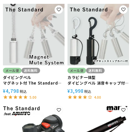
メール便
送料無料
メール便
送料無料
ダイビングベル
カラビナ一体型
マグネット付 The Standard
ダイビングベル 消音キャップ付
ザ・スタンダード ダイビング ア
き The Standard ザ・スタンダ
4,798
3,998
¥
¥
税込
税込
クセサリー パーツ ベル
ード
5.00
4.00