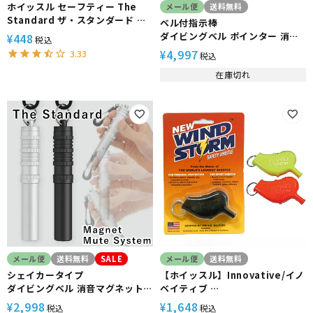
ホイッスル セーフティー The
メール便
送料無料
Standard ザ・スタンダード シ
ベル付指示棒
ュノーケリング 海水浴 シュノー
ダイビングベル ポインター 消音
448
¥
税込
ケリング 安全対策 セーフティー
マグネット付き The Standard
4,997
3.33
¥
税込
ホイッスル スノーケリング
ザ・スタンダード
在庫切れ
メール便
送料無料
SALE
メール便
送料無料
シェイカータイプ
【ホイッスル】Innovative/イノ
ダイビングベル 消音マグネット
ベイティブ
付き The Standard ザ・スタン
ウインドストームホイッスル
2,998
1,648
¥
¥
税込
税込