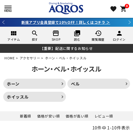
0
favorite
shopping_cart
で10％OFF！詳しくはコチラ ＞
3,980円（税込）
view_module
search
storefront
collections
history
person
アイテム
探す
SHOP
読む
閲覧履歴
ログイン
【重要】配送に関するお知らせ
HOME
アクセサリー
ホーン・ベル・ホイッスル
ホーン・ベル・ホイッスル
ホーン
ベル
ホイッスル
新着順
価格が安い順
価格が高い順
レビュー順
10
件中
1
-
10
件表示