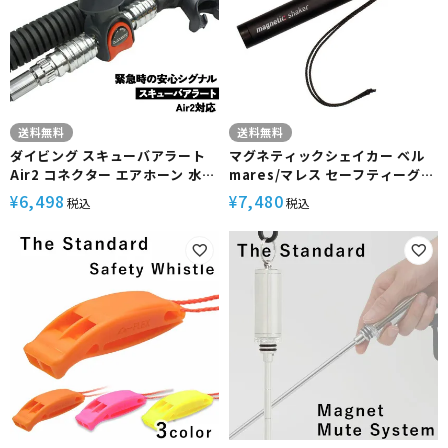
送料無料
送料無料
ダイビング スキューバアラート
マグネティックシェイカー ベル
Air2 コネクター エアホーン 水
mares/マレス セーフティーグッ
中・水面対応 the standard
ズ
6,498
7,480
¥
¥
税込
税込
.feat AQUATEC アクアテック
ダイブシグナル