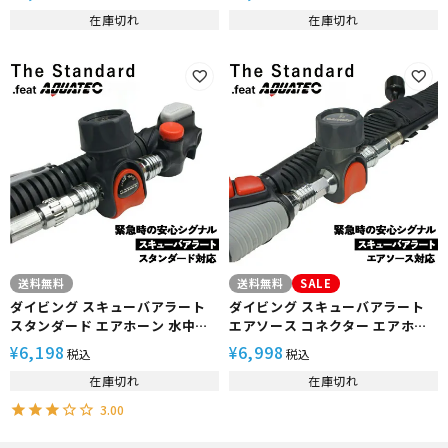
ダード
【SP0231】[80670004]
在庫切れ
在庫切れ
送料無料
送料無料
SALE
ダイビング スキューバアラート
ダイビング スキューバアラート
スタンダード エアホーン 水中・
エアソース コネクター エアホー
水面対応 the standard .feat
ン 水中・水面対応 the
6,198
6,998
¥
¥
税込
税込
AQUATEC アクアテック ダイブ
standard .feat AQUATEC ア
在庫切れ
在庫切れ
シグナル
クアテック ダイブシグナル
3.00