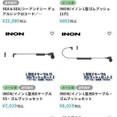
送料無料
メール便
SEA＆SEA/シーアンドシー デュ
INON/イノン L型ゴムブッシュ
アルシンクロコード／
(1穴)
N【03470】
22,880
693
¥
¥
税込
税込
メール便
送料無料
メール便
送料無料
INON/イノン L型光Dケーブル
INON/イノン L型光Dケーブル・
SS・ゴムブッシュセット
ゴムブッシュセット
7,029
8,019
¥
¥
税込
税込