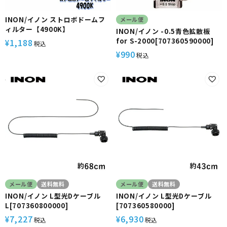
INON/イノン ストロボドームフ
メール便
ィルター【4900K】
INON/イノン -0.5青色拡散板
for S-2000[707360590000]
1,188
¥
税込
990
¥
税込
メール便
送料無料
メール便
送料無料
INON/イノン L型光Dケーブル
INON/イノン L型光Dケーブル
L[707360800000]
[707360580000]
7,227
6,930
¥
¥
税込
税込