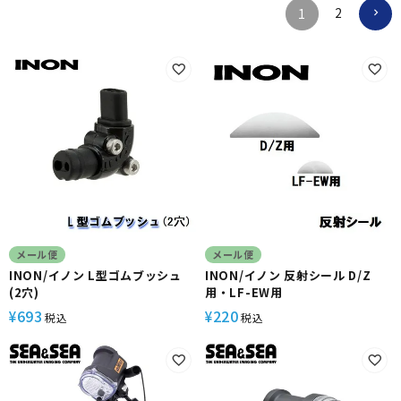
2
1
メール便
メール便
INON/イノン L型ゴムブッシュ
INON/イノン 反射シール D/Z
(2穴)
用・LF-EW用
693
220
¥
¥
税込
税込