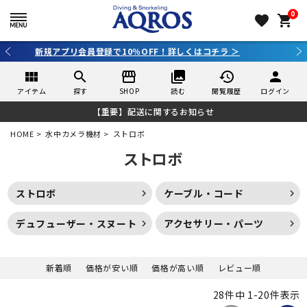
0
favorite
shopping_cart
3,980円（税込）以上のご購入で送料無料！
view_module
search
storefront
collections
history
person
アイテム
探す
SHOP
読む
閲覧履歴
ログイン
【重要】配送に関するお知らせ
HOME
水中カメラ機材
ストロボ
ストロボ
ストロボ
ケーブル・コード
デュフューザー・スヌート
アクセサリー・パーツ
新着順
価格が安い順
価格が高い順
レビュー順
28
件中
1
-
20
件表示