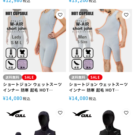
12,980
13,200
¥
¥
税込
税込
ートロン レディース サーフィン
ダイビング ラッシュガード 冬 保
温 グッズ ウィンターアイテム
送料無料
SALE
送料無料
SALE
ショートジョン ウェットスーツ
ショートジョン ウェットスーツ
インナー 防寒 起毛 HOT
インナー 防寒 起毛 HOT
CAPSULE ホットカプセル ダブ
CAPSULE ホットカプセル ダブ
14,080
14,080
¥
¥
税込
税込
ルエアー レディース サーフィン
ルエアー メンズ サーフィン ダイ
ダイビング ラッシュガード 冬 保
ビング ラッシュガード 冬 保温 グ
温 グッズ ウィンターアイテム
ッズ ウィンターアイテム