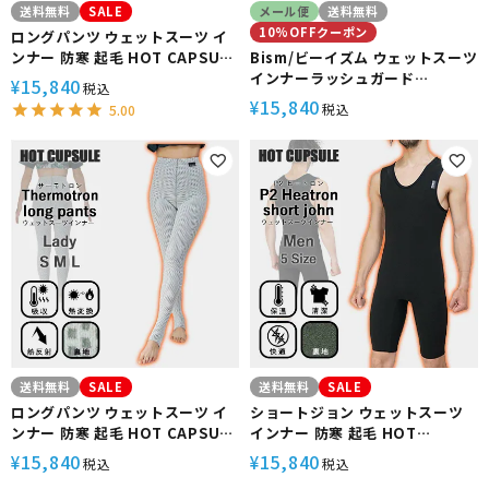
送料無料
SALE
メール便
送料無料
10%OFFクーポン
ロングパンツ ウェットスーツ イ
ンナー 防寒 起毛 HOT CAPSULE
Bism/ビーイズム ウェットスーツ
ホットカプセル サーモトロン メ
インナーラッシュガード
15,840
¥
税込
ンズ サーフィン ダイビング ラッ
ホットカプセル TI2ショートタッ
15,840
¥
税込
5.00
シュガード 冬 保温 グッズ ウィン
パ[60314003]|ラッシュガード
ターアイテム
インナー ウエットスーツ ラッシ
ュ ガード シュノーケリング スノ
ーケリング ダイビング スキンダ
イビング スキューバーダイビン
グ マリンスポーツ
送料無料
SALE
送料無料
SALE
ロングパンツ ウェットスーツ イ
ショートジョン ウェットスーツ
ンナー 防寒 起毛 HOT CAPSULE
インナー 防寒 起毛 HOT
ホットカプセル サーモトロン レ
CAPSULE ホットカプセル P2ヒ
15,840
15,840
¥
¥
税込
税込
ディース サーフィン ダイビング
ートロン メンズ サーフィン ダイ