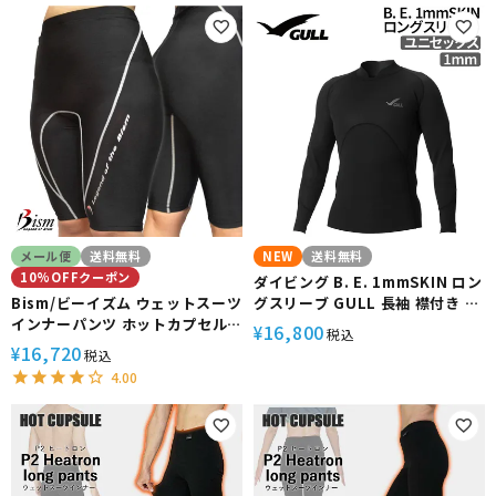
ラッシュガード 冬 保温 グッズ ウ
ビング ラッシュガード 冬 保温 グ
ィンターアイテム
ッズ ウィンターアイテム
メール便
送料無料
NEW
送料無料
10%OFFクーポン
ダイビング B. E. 1mmSKIN ロン
Bism/ビーイズム ウェットスーツ
グスリーブ GULL 長袖 襟付き イ
インナーパンツ ホットカプセル
ンナー ユニセックス 男女 保温 防
16,800
¥
税込
TI2ショートパンツ[60314004]|
風 水温 防風 耐久性 スキン ジャ
16,720
¥
税込
インナー パンツ レディース メン
ージ生地 重ね着 体温維持 防寒対
4.00
ズ ラッシュガード サーフィン ウ
策 ウェットスーツ マリンスポー
ェットスーツ ウエットスーツ ダ
ツ スイムウェア イノスパンジャ
イビング 防寒 ウェットスーツイ
ージ 組み合わせ 伸縮性 着脱楽 海
ンナー 防寒インナー スキー アン
ダーウェア