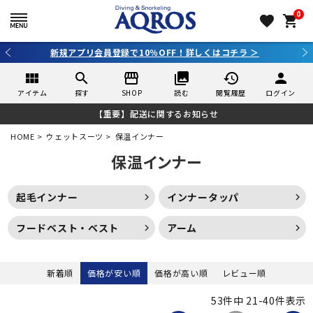
0
favorite
shopping_cart
3,980円（税込）以上のご購入で送料無料！
view_module
search
storefront
collections
history
person
アイテム
探す
SHOP
読む
閲覧履歴
ログイン
【重要】配送に関するお知らせ
HOME
ウェットスーツ
保温インナー
保温インナー
起毛インナー
インナータッパ
フードベスト・ベスト
アーム
新着順
価格が安い順
価格が高い順
レビュー順
53
件中
21
-
40
件表示