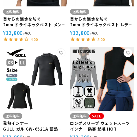
送料無料
送料無料
首からの浸水を防ぐ
首からの浸水を防ぐ
2mm ドライネックベスト メンズ
2mm ドライネックベスト レディ
Worlddive/ワールドダイブ イン
ース Worlddive/ワールドダイブ
12,800
12,800
¥
¥
税込
税込
ナーベスト セミドライ 暖かい 保
インナーベスト セミドライ 暖か
4.00
5.00
温
い 保温
送料無料
送料無料
SALE
発熱インナー
ロングスリーブ ウェットスーツ
GULL ガル GW-6521A 蓄熱 保
インナー 防寒 起毛 HOT
温 ユニセックス WarmdArt
CAPSULE ホットカプセル P2ヒ