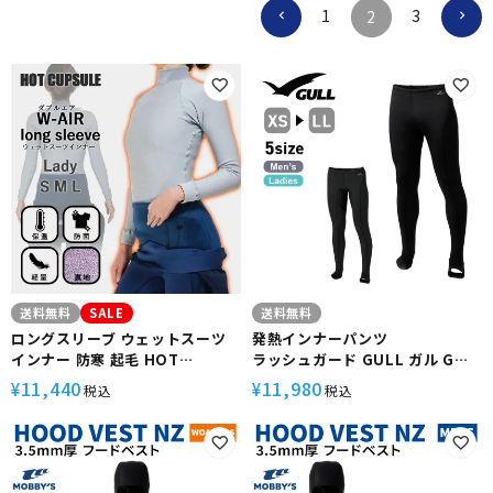
1
3
2
送料無料
SALE
送料無料
ロングスリーブ ウェットスーツ
発熱インナーパンツ
インナー 防寒 起毛 HOT
ラッシュガード GULL ガル GW-
CAPSULE ホットカプセル ダブ
6522A 蓄熱 保温 ユニセックス
11,440
11,980
¥
¥
税込
税込
ルエアー レディース サーフィン
WarmdArt
ダイビング ラッシュガード 冬 保
温 グッズ ウィンターアイテム