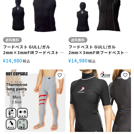
送料無料
送料無料
フードベスト GULL/ガル
フードベスト GULL/ガル
2mm×3mmFIRフードベスト メ
2mm×3mmFIRフードベストメ
ンズ GW-6645 スノーケリング
ウィメンズ GW-6646 スノーケ
14,980
14,980
¥
¥
税込
税込
ダイビング アウトドア フード ベ
リング ダイビング アウトドア フ
スト インナー 防寒対策 マリンス
ード ベスト インナー 防寒対策 マ
ポーツ スイムウェア 男性用
リンスポーツ スイムウェア 女性
用