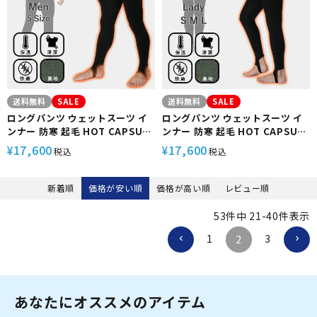
送料無料
SALE
送料無料
SALE
ロングパンツ ウェットスーツ イ
ロングパンツ ウェットスーツ イ
ンナー 防寒 起毛 HOT CAPSULE
ンナー 防寒 起毛 HOT CAPSULE
ホットカプセル P2ヒートロン メ
ホットカプセル P2ヒートロン レ
17,600
17,600
¥
¥
税込
税込
ンズ サーフィン ダイビング ラッ
ディース サーフィン ダイビング
シュガード 冬 保温 グッズ ウィン
ラッシュガード 冬 保温 グッズ ウ
ターアイテム
ィンターアイテム
新着順
価格が安い順
価格が高い順
レビュー順
53
件中
21
-
40
件表示
1
3
2
あなたにオススメのアイテム