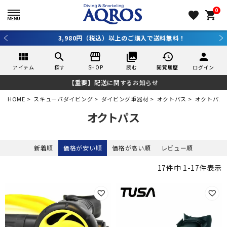
0
favorite
shopping_cart
3,980円（税込）以上のご購入で送料無料！
view_module
search
storefront
collections
history
person
アイテム
探す
SHOP
読む
閲覧履歴
ログイン
【重要】配送に関するお知らせ
HOME
スキューバダイビング
ダイビング重器材
オクトパス
オクトパス
オクトパス
新着順
価格が安い順
価格が高い順
レビュー順
17
件中
1
-
17
件表示