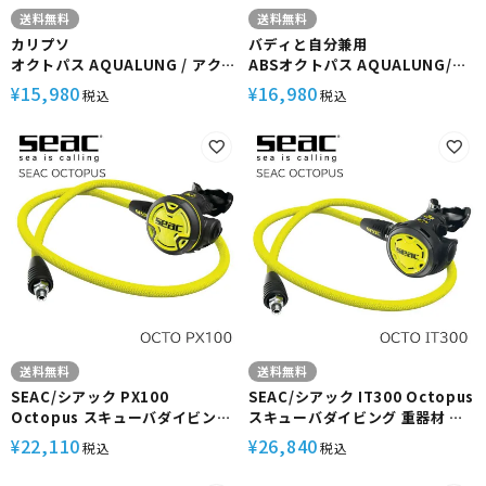
送料無料
送料無料
カリプソ
バディと自分兼用
オクトパス AQUALUNG / アクア
ABSオクトパス AQUALUNG/ア
ラング
クアラング ラバーホース
15,980
16,980
¥
¥
税込
税込
送料無料
送料無料
SEAC/シアック PX100
SEAC/シアック IT300 Octopus
Octopus スキューバダイビング
スキューバダイビング 重器材 オ
重器材 オクトパス単品
クトパス単品
22,110
26,840
¥
¥
税込
税込