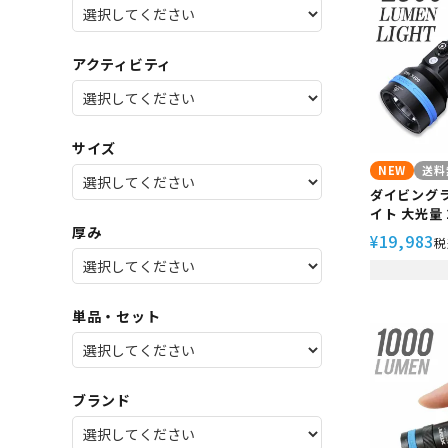
SALE
店舗限
アクティビティ
サイズ
NEW
送料
ダイビングラ
イト 大光量 
厚み
エクスター D2
19,983
¥
税
イト フラッ
安全設計 ダイビング 18650
26650 
器 充電器セ
単品・セット
ブランド