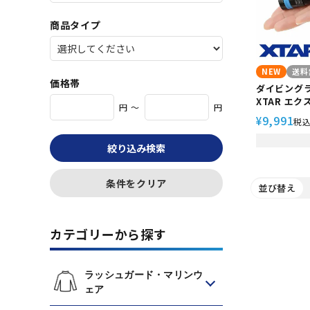
商品タイプ
NEW
送料
価格帯
ダイビングラ
XTAR エク
円 ～
円
ト 50m防
9,991
¥
税
18650 
器セット
絞り込み検索
条件をクリア
並び替え
カテゴリーから探す
ラッシュガード・マリンウ
ェア