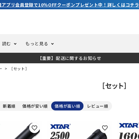
3,980円（税込）以上のご購入で送料無料！
読む
もっと見る
【重要】配送に関するお知らせ
トスーツ
ーホール
ての方へ
ドライスーツ
オーバーホールクーポンにつ
コラム
公式アプリについて
ー
［セット］
［セット］
ーバダイビング
足しカスタム
ガ登録
水中ライト・ビデオライト
今コレ愛用してます！
海の遊びをもっと知る
新着順
価格が安い順
価格が高い順
レビュー順
ト・ウエイトベルト
アクセサリー
ング
サーフ