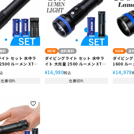
定商品
無料
NEW
送料無料
NEW
送
イト セット 水中ラ
ダイビングライト セット 水中ラ
ダイビング
2500 ルーメン XTAR
イト 大光量 2500 ルーメン XTAR
1600 ル
6 IPX8 防水 LEDラ
エクスター D26 Short IPX8 防水
エクスター D0
16,980
14,978
¥
¥
込
税込
シュライト 耐圧 耐久
LEDライト フラッシュライト 耐
防水 LED
在庫切れ
圧 耐久 ダイビング 18650 26650
在庫切れ
ト ハンデ
リチウムイオン電池 充電
リチウムイオン電池 充電器 充電
18650 
ット
器セット
器 充電器