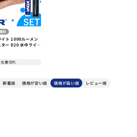
無料
イト 1000ルーメン
スター D20 水中ライ
水 スポットタイプ
込
リチウムイオン電池&充電
在庫切れ
新着順
価格が安い順
価格が高い順
レビュー順