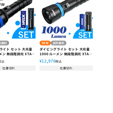
料無料
NEW
送料無料
ライト セット 大光量
ダイビングライト セット 大光量
ーメン 無段階調光 XTAR
1000 ルーメン 無段階調光 XTAR
6 水中ライト IPX8
エクスター DS1 水中ライト 防水
12,976
¥
税込
税込
ライト フラッシュライ
LEDライト フラッシュライト 耐
ィライト ダイビング
在庫切れ
圧 耐久 安全設計 ハンディライト
在庫切れ
リチウムイオン電池 充電
ハンド ライト ダイビング
セット
217000 リチウムイオン電池 充電
器 充電器セット