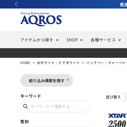
アイテムから探す
SHOP
各種サービス
ラッシュガード・水着・マリンウェア
池袋店／IKEBUKURO
バッテリー交換
ニュース
ご利用ガイド
ウエッ
オーバ
特集
はじめ
HOME
水中ライト・ビデオライト
バッテリー・チャージャ
フリースタイルダイビング
でしか
LINE ID連携でお買い物が便利に
スキュ
ちょい
メルマ
絞り込み検索を隠す
キーワード
並び替え
バッグ・ケース
求人
ウエイ
search
スピア・銛（モリ）
スイミ
性別