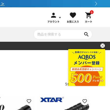
0
person
favorite
shopping_cart
アカウント
お気に入り
カート
search
いて
シュノーケリング
GOOD GOODS
公式LINEについて
水中カメラ機材
ブランド紹介
コンセプト
5
件中
1
-
5
件表示
メンテナンサービス・交換用パーツ
アウトドア