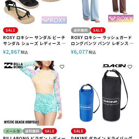
SALE
送料無料
SALE
ROXY ロキシー サンダル ビーチ
ROXY ロキシー ラッシュガード
サンダル シューズ レディース ぺ
ロングパンツ パンツ レギンス ト
たんこ 歩きやすい フラット かわ
レンカ マリンカ レディース uv
2,867
6,077
¥
¥
税込
税込
いい おしゃれ 海 ビーチ プール
ガード UVカット シンプル 体型カ
シュノーケリング RSD212504
バー カバーアップ 30代 40代 50
代 シュノーケリング プール イン
ナー RLY241046 LIBERTY
PANTS
メール便
送料無料
SALE
SALE
BILLABONG ビラボン レディー
DAKINE ダカイン ドライバッグ