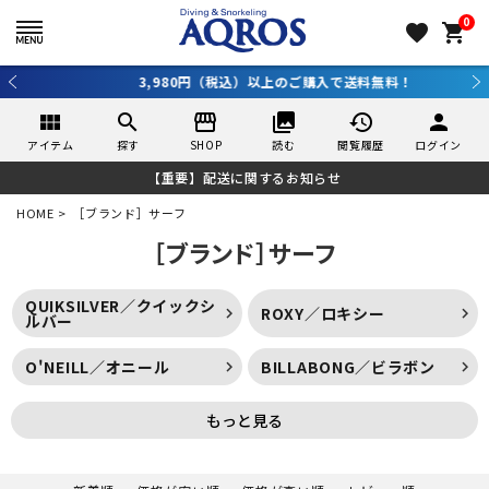
0
favorite
shopping_cart
3,980円（税込）以上のご購入で送料無料！
view_module
search
storefront
collections
history
person
アイテム
探す
SHOP
読む
閲覧履歴
ログイン
【重要】配送に関するお知らせ
HOME
［ブランド］サーフ
［ブランド］サーフ
QUIKSILVER／クイックシ
ROXY／ロキシー
ルバー
O'NEILL／オニール
BILLABONG／ビラボン
もっと見る