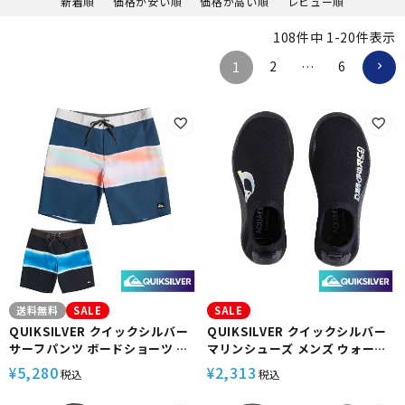
新着順
価格が安い順
価格が高い順
レビュー順
108
件中
1
-
20
件表示
2
6
1
…
送料無料
SALE
SALE
QUIKSILVER クイックシルバー
QUIKSILVER クイックシルバー
サーフパンツ ボードショーツ メ
マリンシューズ メンズ ウォータ
ンズ 19インチ サーフィン ビーチ
ーシューズ スノーケリング ダイ
5,280
2,313
¥
¥
税込
税込
海 プール アウトドア サマー
ビング サーフィン ビーチ 海 プー
SURFSILK AIR BRUSH 19
ル アウトドア サマー BOY 1.5