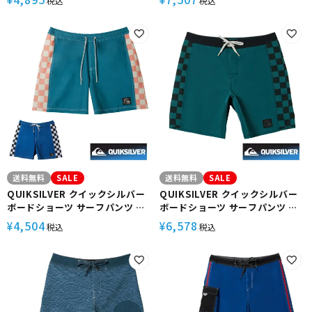
税込
税込
撥水 ストレッチ 19インチ
撥水 ストレッチ ベルクロ 19イン
AQYBS03637 SURFSILK ARCH
チ AQYBS03629 HIGHLINE
19
STRAIGHT LEG 19
送料無料
SALE
送料無料
SALE
QUIKSILVER クイックシルバー
QUIKSILVER クイックシルバー
ボードショーツ サーフパンツ サ
ボードショーツ サーフパンツ サ
ーフショーツ サーフィン メンズ
ーフショーツ サーフィン メンズ
4,504
6,578
¥
¥
税込
税込
ウエストゴム バックポケット 水
ストレッチ フラップ バックポケ
陸両用17インチ AQYJV03133
ット 18インチ AQYBS03619
ORIGINAL ARCH VOLLEY
ORIGINAL ARCH
17NB
HEMPSTRETCH 18