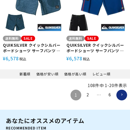
送料無料
SALE
送料無料
SALE
QUIKSILVER クイックシルバー
QUIKSILVER クイックシルバー
ボードショーツ サーフパンツ サ
ボードショーツ サーフパンツ サ
ーフショーツ サーフィン メンズ
ーフショーツ サーフィン メンズ
6,578
6,578
¥
¥
税込
税込
撥水 ストレッチ 18インチ
ジップ付きポケット 水陸両用21
AQYBS03660 OG SCALLOP
インチ AQYBS03658 SATURN
BLANK CANVAS 18
SOLID 21
新着順
価格が安い順
価格が高い順
レビュー順
108
件中
1
-
20
件表示
2
6
1
…
あなたにオススメのアイテム
RECOMMENDED ITEM