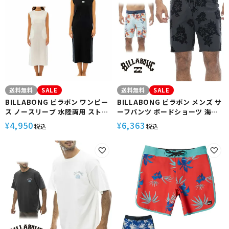
送料無料
SALE
送料無料
SALE
BILLABONG ビラボン ワンピー
BILLABONG ビラボン メンズ サ
ス ノースリーブ 水陸両用 ストレ
ーフパンツ ボードショーツ 海パ
ッチ素材 UPF50+ レディース サ
ン 海水パンツ 水着 水陸両用 サー
4,950
6,363
¥
¥
税込
税込
ーフィン プール マリンスポーツ
フ サーフィン 海水浴 BE011524
UTILITY RASH TANK
SUNDAYS PRO
ONEPIECE