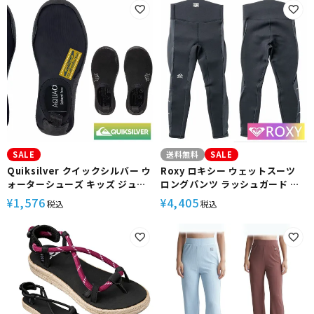
WATER SOCKS1
SALE
送料無料
SALE
Quiksilver クイックシルバー ウ
Roxy ロキシー ウェットスーツ
ォーターシューズ キッズ ジュニ
ロングパンツ ラッシュガード レ
ア サーフィン
ギンス キッズ 女の子
1,576
4,405
¥
¥
税込
税込