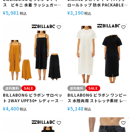
ス ビキニ 水着 ラッシュガード
ロールトップ 防水 PACKABLE
ワンピース ビーチウェア 紫外線
ROLLTOP DRY BAG 20L
5,981
3,190
¥
¥
税込
税込
対策 サーフィン サーフィン 長袖
送料無料
SALE
送料無料
SALE
BILLABONG ビラボン サロペッ
BILLABONG ビラボン ワンピー
ト 2WAY UPF50+ レディース サ
ス 水陸両用 ストレッチ素材 レデ
ーフィン プール マリンスポーツ
ィース サーフィン プール マリン
4,400
5,148
¥
¥
税込
税込
UTILITY 2WAYALOPETTE
スポーツ UTILITY RASH
ONEPIECE