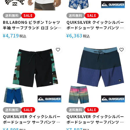
送料無料
SALE
送料無料
SALE
BILLABONG ビラボン Tシャツ
QUIKSILVER クイックシルバー
半袖 サーフブランド ロゴ シンプ
ボードショーツ サーフパンツ サ
ル サーフ サーフィン 海水浴
ーフショーツ サーフィン メンズ
4,719
6,363
¥
¥
税込
税込
BE011861 SOFTTY TEE
撥水 ストレッチ 18インチ
AQYBS03630 SURFSILK
SCALLOP 18
送料無料
SALE
送料無料
SALE
QUIKSILVER クイックシルバー
QUIKSILVER クイックシルバー
ボードショーツ サーフパンツ サ
ボードショーツ サーフパンツ サ
ーフショーツ サーフィン メンズ
ーフショーツ サーフィン メンズ
4,895
7,507
¥
¥