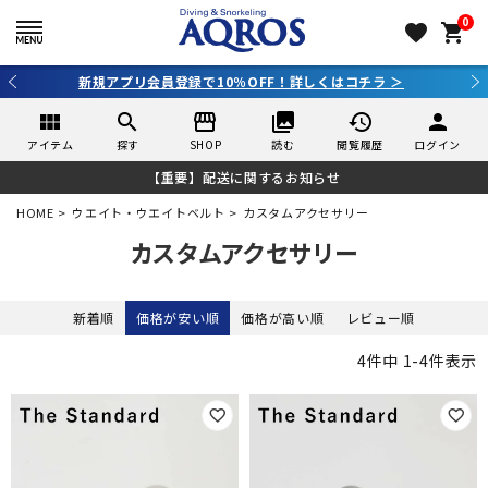
0
favorite
shopping_cart
新規アプリ会員登録で10％OFF！詳しくはコチラ ＞
view_module
search
storefront
collections
history
person
アイテム
探す
SHOP
読む
閲覧履歴
ログイン
【重要】配送に関するお知らせ
HOME
ウエイト・ウエイトベルト
カスタムアクセサリー
カスタムアクセサリー
新着順
価格が安い順
価格が高い順
レビュー順
4
件中
1
-
4
件表示