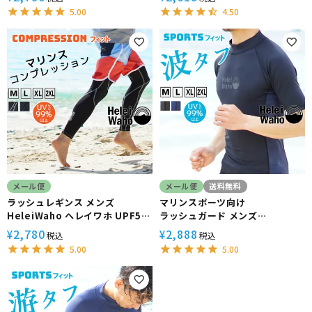
UPF50+ で UVカット 大きいサ
ュパーカー 長袖 パーカー
5.00
4.50
イズ 対応 サーフィン や ウェット
UPF50+ で UVカット 大きいサ
スーツ の インナー
イズ で 体型カバー
メール便
メール便
送料無料
ラッシュレギンス メンズ
マリンスポーツ向け
HeleiWaho ヘレイワホ UPF50
ラッシュガード メンズ
＋ UVカット シュノーケリング 海
HeleiWaho ヘレイワホ 半袖
2,780
2,888
¥
¥
税込
税込
プール インナーパンツ コンプレ
UPF50+ で UVカット 大きいサ
5.00
5.00
ッション 接触冷感
イズ 対応 サーフィン や ウェット
スーツ の インナー