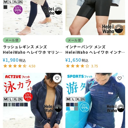
メール便
メール便
ラッシュレギンス メンズ
インナーパンツ メンズ
HeleiWaho ヘレイワホ マリン
HeleiWaho ヘレイワホ インナ
ス UPF50+ UVカット サーフィ
ー ラッシュガード素材 ストレッ
1,980
1,650
¥
¥
税込
税込
ン
チ
4.50
3.75