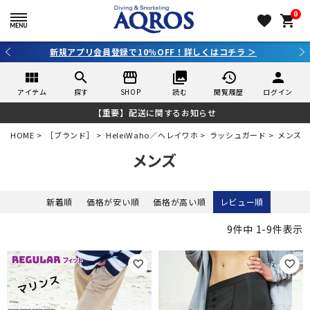
0
favorite
shopping_cart
しくはコチラ ＞
3,980円（税込）以上のご購入で送料
view_module
search
storefront
collections
history
person
アイテム
探す
SHOP
読む
閲覧履歴
ログイン
【重要】配送に関するお知らせ
HOME
［ブランド］
HeleiWaho／ヘレイワホ
ラッシュガード
メンズ
メンズ
新着順
価格が安い順
価格が高い順
レビュー順
9
件中
1
-
9
件表示