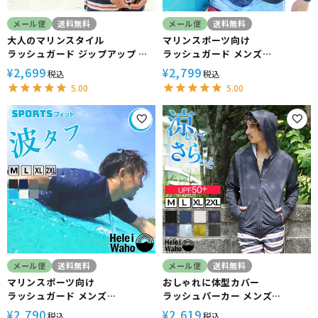
メール便
送料無料
メール便
送料無料
大人のマリンスタイル
マリンスポーツ向け
ラッシュガード ジップアップ メ
ラッシュガード メンズ
ンズ HeleiWaho ヘレイワホ 長
HeleiWaho ヘレイワホ 長袖
2,699
2,799
¥
¥
税込
税込
袖 UPF50+ で UVカット 大きい
UPF50+ で UVカット 大きいサ
5.00
5.00
サイズ で 体型カバー
イズ 対応 サーフィン や ウェット
スーツ の インナー
メール便
送料無料
メール便
送料無料
マリンスポーツ向け
おしゃれに体型カバー
ラッシュガード メンズ
ラッシュパーカー メンズ
HeleiWaho ヘレイワホ 半袖
HeleiWaho ヘレイワホ ラッシ
2,790
2,619
¥
¥
税込
税込