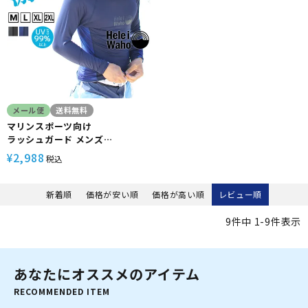
メール便
送料無料
マリンスポーツ向け
ラッシュガード メンズ
HeleiWaho ヘレイワホ 長袖
2,988
¥
税込
UPF50+ で UVカット 大きいサ
イズ 対応 サーフィン や ウェット
スーツ の インナー
新着順
価格が安い順
価格が高い順
レビュー順
9
件中
1
-
9
件表示
あなたにオススメのアイテム
RECOMMENDED ITEM