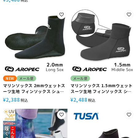
Blind / ダイビングソックス ロン
イビングに最適【3.0 Long
グ】AROPEC(アロペック)
Sox+ Blind / ダイビングソック
ス ロング】AROPEC(アロペッ
ク)
NEW
メール便
メール便
マリンソックス 2mmウェットス
マリンソックス 1.5mmウェット
ーツ生地 フィンソックス シュノ
スーツ生地 フィンソックス シュ
ーケリング/スキンダイビング/マ
ノーケリング/スキンダイビング/
2,388
2,488
¥
¥
税込
税込
リンスポーツに最適【2.0 Long
マリンスポーツに最適【1.5
Sox / ウェットソックス ロング】
Middle Sox Skin / ウェットソ
AROPEC(アロペック)
ックス ショート】AROPEC(アロ
ペック)