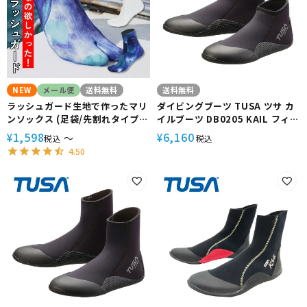
NEW
メール便
送料無料
送料無料
ラッシュガード生地で作ったマリ
ダイビングブーツ TUSA ツサ カ
ンソックス (足袋/先割れタイプ)
イルブーツ DB0205 KAIL フィン
シュノーケリングソックス, ダイ
スキンダイビング マリンシュー
1,598
6,160
¥
¥
〜
税込
税込
ビングソックス, フィンソックス,
ズ 軽器材
4.50
インナー【Rash TABI Sox】
The standard(ザ スタンダー
ド)