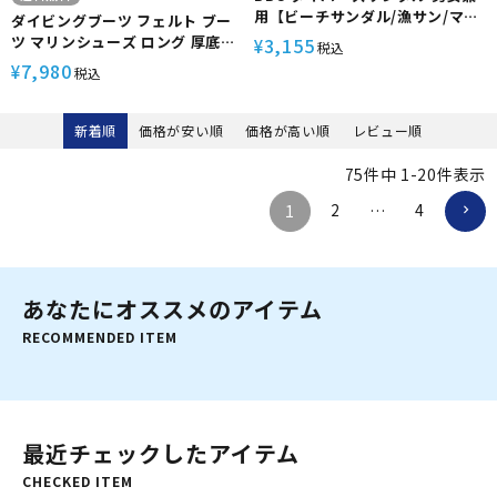
用【ビーチサンダル/漁サン/マー
ダイビングブーツ フェルト ブー
ブル】
ツ マリンシューズ ロング 厚底
3,155
¥
税込
10mm The Standard ザ・スタ
7,980
¥
税込
ンダード ウェットスーツ ダイビ
ング 釣り 沢歩き スキューバダイ
ビング シュノーケリング 保温 フ
新着順
価格が安い順
価格が高い順
レビュー順
ィン メンズ レディース ユニセッ
クス 釣り 渓流
75
件中
1
-
20
件表示
2
4
1
…
あなたにオススメのアイテム
RECOMMENDED ITEM
最近チェックしたアイテム
CHECKED ITEM