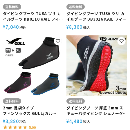
送料無料
送料無料
ダイビングブーツ TUSA ツサ カ
ダイビングブーツ TUSA ツサ カ
イルブーツ DB0110 KAIL フィン
イルブーツ DB3016 KAIL フィン
スキンダイビング マリンシュー
スキンダイビング マリンシュー
7,040
8,360
¥
¥
税込
税込
ズ 軽器材
ズ 軽器材
送料無料
送料無料
2mm 足袋タイプ
ダイビングブーツ 厚底 3mm ス
フィンソックス GULL/ガル
キューバダイビング シュノーケ
GULLフィンソックス 男女兼用
リング 釣り AROPEC アロペック
3,880
4,480
¥
¥
税込
税込
足袋型
ユニセックス
5.00