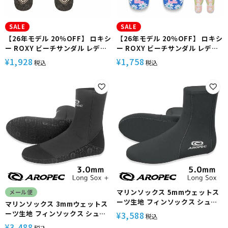
SALE
SALE
【26年モデル 20％OFF】 ロキシ
【26年モデル 20％OFF】 ロキシ
ー ROXY ビーチサンダル レディ
ー ROXY ビーチサンダル レディ
ース 軽量 海水浴 ビーチ サーフィ
ース 軽量 歩きやすい 海水浴 ビー
1,928
1,758
¥
¥
税込
税込
ン SUP アウトドア レジャー
チ サーフィン シュノーケリング
ANTILLES II ARSD261114
SUP リゾート TAHITI VII
ERSD261092
マリンソックス 5mmウェットス
メール便
ーツ生地 フィンソックス シュノ
マリンソックス 3mmウェットス
ーケリング/スキンダイビング/ダ
ーツ生地 フィンソックス シュノ
3,588
¥
税込
イビングに最適【5.0 Long Sox
ーケリング/スキンダイビング/ダ
3,488
¥
税込