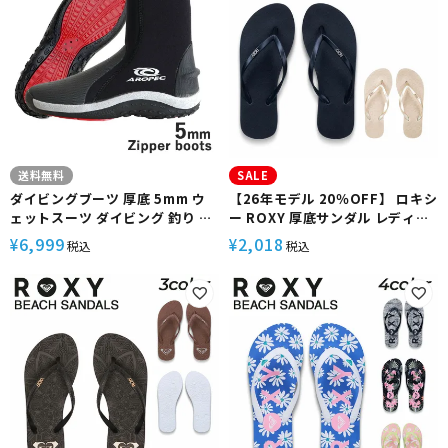
送料無料
SALE
ダイビングブーツ 厚底 5mm ウ
【26年モデル 20％OFF】 ロキシ
ェットスーツ ダイビング 釣り ブ
ー ROXY 厚底サンダル レディー
ーツ マリンブーツ スキューバダ
ス 軽量 スタイルアップ 海水浴 ビ
6,999
2,018
¥
¥
税込
税込
イビング シュノーケリング フィ
ーチ サーフィン シュノーケリン
ン AROPEC アロペック メンズ
グ リゾート VIVA HIGHER
レディース ユニセックス
ARSD261134