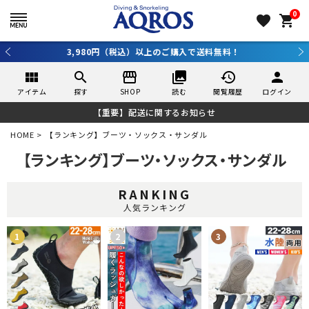
0
favorite
shopping_cart
3,980円（税込）以上のご購入で送料無料！
view_module
search
storefront
collections
history
person
アイテム
探す
SHOP
読む
閲覧履歴
ログイン
【重要】配送に関するお知らせ
HOME
【ランキング】ブーツ・ソックス・サンダル
【ランキング】ブーツ・ソックス・サンダル
RANKING
人気ランキング