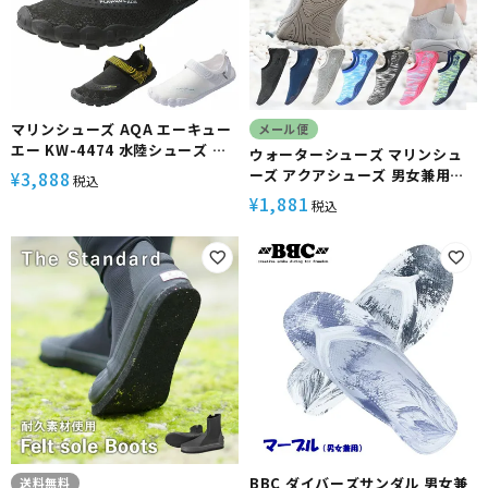
マリンシューズ AQA エーキュー
メール便
エー KW-4474 水陸シューズ マ
ウォーターシューズ マリンシュ
リンシューズ ウオーターシュー
ーズ アクアシューズ 男女兼用
3,888
¥
税込
ズ 水陸両用 ビーチシューズ 男女
HeleiWaho
1,881
¥
税込
兼用 大人用 マジックテープ付 ア
ウトドア シュノーケル 岩場 SUP
川遊び キャンプ
BBC ダイバーズサンダル 男女兼
送料無料