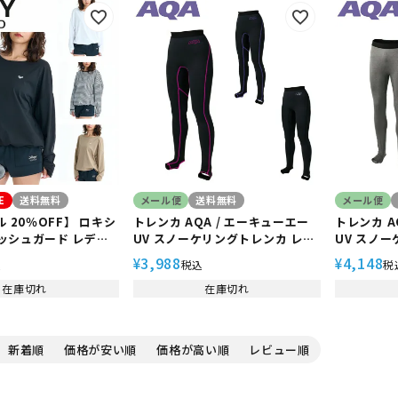
E
送料無料
メール便
送料無料
メール便
 20％OFF】 ロキシ
トレンカ AQA / エーキューエー
トレンカ A
 ラッシュガード レディ
UV スノーケリングトレンカ レデ
UV スノ
プルオーバー 水陸両用
ィース KW-4608 スノーケル ス
ンズ KW-4604 スノーケル スノ
3,988
4,148
¥
¥
込
税込
税
Vカット サムホール付
ノーケリング シュノーケル シュ
ーケリング
ビーチ プール 海 アウ
在庫切れ
ノーケリング ダイビング ＵＰＦ
在庫切れ
ーケリング 
プ LUMINA
50＋ 紫外線 マリン マリンスポー
＋ 紫外線
9
ツ レジャー 海水浴
レジャー 
新着順
価格が安い順
価格が高い順
レビュー順