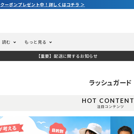
3,980円（税込）以上のご購入で送料無料！
読む
もっと見る
【重要】配送に関するお知らせ
トスーツ
ーホール
ての方へ
ドライスーツ
オーバーホールクーポンにつ
コラム
公式アプリについて
ラッシュガード
ーバダイビング
足しカスタム
ガ登録
水中ライト・ビデオライト
今コレ愛用してます！
海の遊びをもっと知る
HOT CONTEN
ト・ウエイトベルト
アクセサリー
注目コンテンツ
ング
サーフ