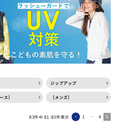
ー
ジップアップ
ース］
［メンズ］
1
…
4
5
83
件中
81
-
83
件表示