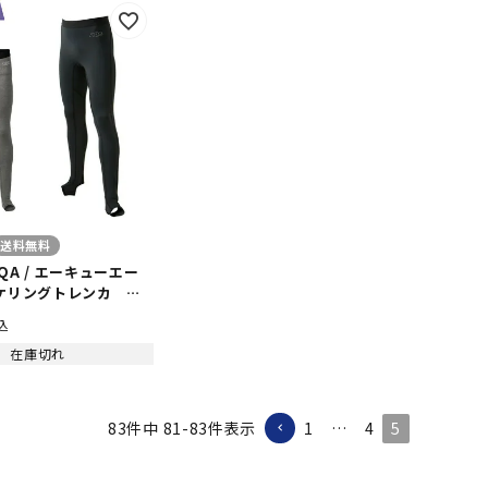
送料無料
QA / エーキューエー
ーケリングトレンカ メ
込
 シュノーケル シュノ
ダイビング ＵＰＦ 50
在庫切れ
 マリン マリンスポーツ
海水浴
1
…
4
5
83
件中
81
-
83
件表示