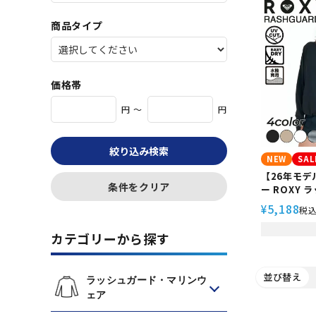
商品タイプ
価格帯
円 ～
円
絞り込み検索
NEW
SAL
【26年モデル
条件をクリア
ー ROXY
ース 長袖 
5,188
¥
税
塩素対応 U
体型カバー 
カテゴリーから探す
トドア キャン
RLY26102
並び替え
ラッシュガード・マリンウ
ェア