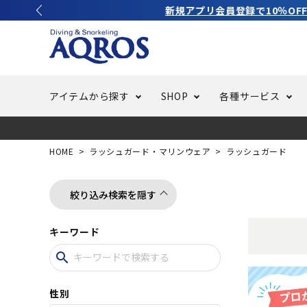
アイテムから探す
SHOP
各種サービス
ラッシュガード・水着・マリンウェア
池袋店／IKEBUKURO
バッテリー交換
ニュース
ご利用ガイド
ウエッ
オーバ
特集
はじめ
HOME
ラッシュガード・マリンウェア
ラッシュガード
フリースタイルダイビング
でしか
LINE ID連携でお買い物が便利に
スキュ
ちょい
メルマ
絞り込み検索を隠す
キーワード
バッグ・ケース
求人
ウエイ
search
スピア・銛（モリ）
スイミ
性別