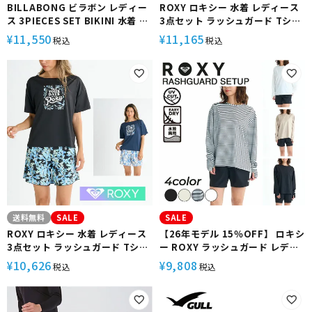
BILLABONG ビラボン レディー
ROXY ロキシー 水着 レディース
ス 3PIECES SET BIKINI 水着 半
3点セット ラッシュガード Tシャ
袖Tシャツ サーフショーツ クロッ
ツ ブラトップ サーフパンツ
11,550
11,165
¥
¥
税込
税込
プドタンクの3点セット 花柄
ROXY STEP RSW251002 ラッ
シュT スポーツブラ ボードショー
ツ セットアップ ウェットスーツ
インナー サーフ サーフィン ブラ
ンド
送料無料
SALE
SALE
ROXY ロキシー 水着 レディース
【26年モデル 15％OFF】 ロキシ
3点セット ラッシュガード Tシャ
ー ROXY ラッシュガード レディ
ツ ブラトップ サーフパンツ
ース セットアップ 上下セット 塩
10,626
9,808
¥
¥
税込
税込
ARTSY FLORAL RSW251010
素対応 UVカット 水陸両用 接触冷
ラッシュガード 半袖 トップス ボ
感 撥水 速乾 ビーチ プール キャ
ードショーツ セットアップ サー
ンプ アウトドア HAZE WIND