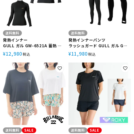
送料無料
送料無料
発熱インナー
発熱インナーパンツ
GULL ガル GW-6521A 蓄熱 保
ラッシュガード GULL ガル GW-
温 ユニセックス WarmdArt
6522A 蓄熱 保温 ユニセックス
12,980
11,980
¥
¥
税込
税込
WarmdArt
送料無料
SALE
送料無料
SALE