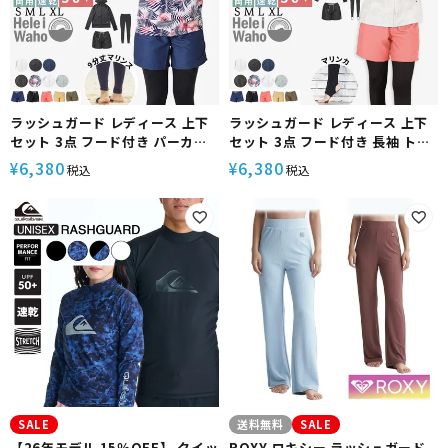
ラッシュガード レディース 上下
ラッシュガード レディース 上下
セット 3点 フード付き パーカー
セット 3点 フード付き 長袖 トレ
フーディー 長袖 レギンス サーフ
ンカ サーフパンツ 水着 30代 40
6,380
6,380
¥
¥
税込
税込
パンツ 水着 30代 40代 50代 体型
代 50代 体型カバー ゆったり UV
カバー ゆったり UVカット 水陸両
カット 水陸両用 プール 海 ランニ
用 プール 海 ランニング ヨガ 接
ング ヨガ 接触冷感 ヘレイワホ 運
触冷感 ヘレイワホ 運動 スポーツ
動 スポーツ 夏
夏
SALE
送料無料
SALE
【26年モデル 15％OFF】 クイッ
ROXY ロキシー ラッシュガード