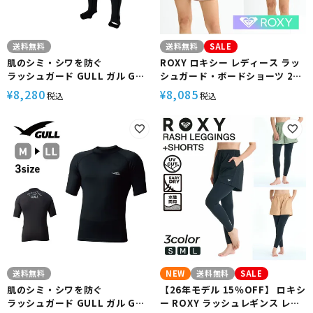
送料無料
送料無料
SALE
肌のシミ・シワを防ぐ
ROXY ロキシー レディース ラッ
ラッシュガード GULL ガル GW-
シュガード・ボードショーツ 2点
6525A UVカット 男女兼用 ユニ
セット ラッシュTシャツ HEAR
8,280
8,085
¥
¥
税込
税込
セックス UPF50+ ダイビング ス
THE WAVES RLY251039 水陸両
キューバ スキューバダイビング
用 半袖 Tシャツ サーフパンツ セ
スクーバ スクーバダイビング サ
ットアップ 水着 サーフ サーフィ
ーフィン サーフ
ン ブランド UVカット 体型カバー
送料無料
NEW
送料無料
SALE
肌のシミ・シワを防ぐ
【26年モデル 15％OFF】 ロキシ
ラッシュガード GULL ガル GW-
ー ROXY ラッシュレギンス レデ