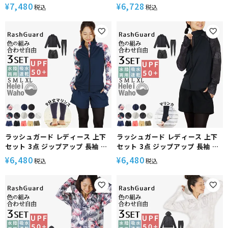
6524A UPF50 メンズ UVカット
ィース ボードショーツ 2点セット
7,480
6,728
¥
¥
税込
税込
塩素対応 UVカット 水陸両用 体型
カバー カーゴ ビーチ アウトドア
レジャー 川遊び DARING
DISCOVERIES RLY261048
ラッシュガード レディース 上下
ラッシュガード レディース 上下
セット 3点 ジップアップ 長袖 フ
セット 3点 ジップアップ 長袖 フ
ードなし レギンス サーフパンツ
ードなし トレンカ サーフパンツ
6,480
6,480
¥
¥
税込
税込
水着 30代 40代 50代 体型カバー
水着 30代 40代 50代 体型カバー
ゆったり UVカット 水陸両用 プー
ゆったり UVカット 水陸両用 プー
ル 海 ランニング ヨガ 接触冷感
ル 海 ランニング ヨガ 接触冷感
ヘレイワホ 運動 スポーツ 夏
ヘレイワホ 運動 スポーツ 夏