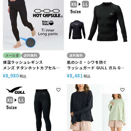
フ サーフィン ブランド
RLY261052
メール便
送料無料
送料無料
保温ラッシュレギンス
肌のシミ・シワを防ぐ
メンズ チタンホットカプセル
ラッシュガード GULL ガル GW-
HeleiWaho ヘレイワホ 裏起毛
6523A UPF50 メンズ UVカット
8,980
8,481
¥
¥
税込
税込
防寒 ダイビング サーフィン スキ
ー 日本製