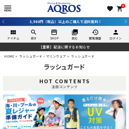
0
favorite
shopping_cart
3,980円（税込）以上のご購入で送料無料！
view_module
search
storefront
collections
history
person
アイテム
探す
SHOP
読む
閲覧履歴
ログイン
【重要】配送に関するお知らせ
HOME
ラッシュガード・マリンウェア
ラッシュガード
ラッシュガード
HOT CONTENTS
注目コンテンツ