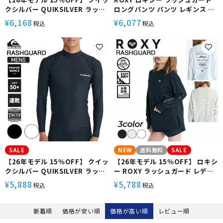
クシルバー QUIKSILVER ラッシ
ロングパンツ パンツ レギンス ト
ュガード メンズ 長袖 ハイネック
レンカ マリンカ レディース uv
6,168
6,077
¥
¥
税込
税込
UPF50+ 速乾 4WAYストレッチ
ガード UVカット シンプル 体型カ
トリコット パフォーマンスフィ
バー カバーアップ 30代 40代 50
ット ユニセックス サーフィン
代 シュノーケリング プール イン
ALL TIME LR QLY261002
ナー RLY241046 LIBERTY
PANTS
SALE
NEW
送料無料
SALE
【26年モデル 15％OFF】 クイッ
【26年モデル 15％OFF】 ロキシ
クシルバー QUIKSILVER ラッシ
ー ROXY ラッシュガード レディ
ュガード メンズ 長袖 ハイネック
ース 長袖 塩素対応 UVカット 水
5,888
5,788
¥
¥
税込
税込
UPF50+ 速乾 4WAYストレッチ
陸両用 サムホール スリット 軽量
トリコット パフォーマンスフィ
速乾 ビーチ 海 プール 日焼け防止
ット サーフィン 海 OMNI LR
アウトドア HISTORICAL LOGO
新着順
価格が安い順
価格が高い順
レビュー順
QLY261003
L/S RLY261036