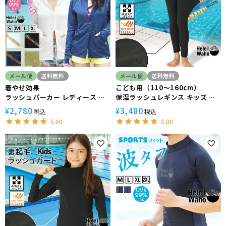
メール便
送料無料
メール便
送料無料
着やせ効果
こども用（110～160cm）
ラッシュパーカー レディース 長
保温ラッシュレギンス キッズ 裏
袖 HeleiWaho ヘレイワホ
起毛インナー HeleiWaho ヘレ
2,780
3,480
¥
¥
税込
税込
UPF50+ UVカット 体型カバー
イワホ 防寒 日本製 小学生 中学生
5.00
5.00
日焼け対策 接触冷感 プール 海
スクール水着 プール スイミング
海