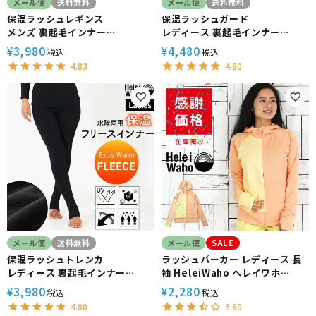
メール便
送料無料
メール便
送料無料
保温ラッシュレギンス
保温ラッシュガード
メンズ 裏起毛インナー
レディース 裏起毛インナー
HeleiWaho ヘレイワホ 水陸両
HeleiWaho ヘレイワホ 水陸両
3,980
4,480
¥
¥
税込
税込
用 ウェットスーツ ドライスーツ
用 ウェットスーツ ドライスーツ
4.83
4.80
ダイビング サーフィン 防寒 日本
ダイビング サーフィン 防寒 日本
製
製
メール便
送料無料
メール便
SALE
保温ラッシュトレンカ
ラッシュパーカー レディース 長
レディース 裏起毛インナー
袖 HeleiWaho ヘレイワホ
HeleiWaho ヘレイワホ 水陸両
UPF50+ UVカット ゆったり 体
3,980
2,280
¥
¥
税込
税込
用 ウェットスーツ ドライスーツ
型カバー
4.80
3.60
インナーパンツ ダイビング サー