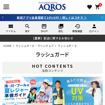
0
favorite
shopping_cart
3,980円（税込）以上のご購入で送料無料！
view_module
search
storefront
collections
history
person
アイテム
探す
SHOP
読む
閲覧履歴
ログイン
【重要】配送に関するお知らせ
HOME
ラッシュガード・マリンウェア
ラッシュガード
ラッシュガード
HOT CONTENTS
注目コンテンツ