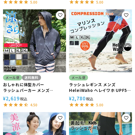
5.00
5.00
イズ 対応 サーフィン や ウェット
スーツ の インナー
メール便
送料無料
メール便
おしゃれに体型カバー
ラッシュレギンス メンズ
ラッシュパーカー メンズ
HeleiWaho ヘレイワホ UPF50
HeleiWaho ヘレイワホ ラッシ
＋ UVカット シュノーケリング 海
2,619
2,780
¥
¥
税込
税込
ュパーカー 長袖 パーカー
プール インナーパンツ コンプレ
4.50
5.00
UPF50+ で UVカット 大きいサ
ッション 接触冷感
イズ で 体型カバー