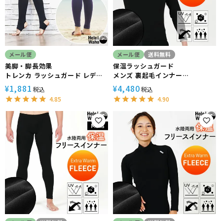
メール便
メール便
送料無料
美脚・脚長効果
保温ラッシュガード
トレンカ ラッシュガード レディ
メンズ 裏起毛インナー
ース HeleiWaho ヘレイワホ マ
HeleiWaho ヘレイワホ 水陸両
1,881
4,480
¥
¥
税込
税込
リンカ UPF50+ 日焼け止め 接触
用 ウェットスーツ ドライスーツ
4.85
4.90
冷感 シュノーケリング 海 プール
ダイビング サーフィン 防寒 日本
製