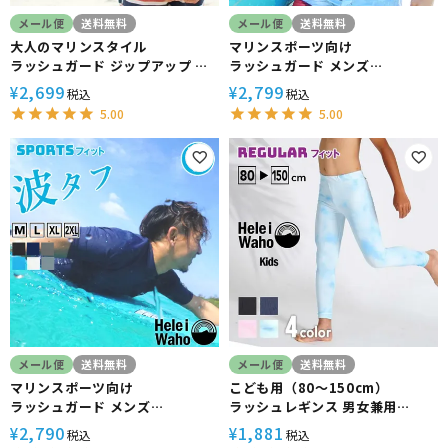
メール便
送料無料
メール便
送料無料
大人のマリンスタイル
マリンスポーツ向け
ラッシュガード ジップアップ メ
ラッシュガード メンズ
ンズ HeleiWaho ヘレイワホ 長
HeleiWaho ヘレイワホ 長袖
2,699
2,799
¥
¥
税込
税込
袖 UPF50+ で UVカット 大きい
UPF50+ で UVカット 大きいサ
5.00
5.00
サイズ で 体型カバー
イズ 対応 サーフィン や ウェット
スーツ の インナー
メール便
送料無料
メール便
送料無料
マリンスポーツ向け
こども用（80～150cm）
ラッシュガード メンズ
ラッシュレギンス 男女兼用
HeleiWaho ヘレイワホ 半袖
HeleiWaho ヘレイワホ マリン
2,790
1,881
¥
¥
税込
税込
UPF50+ で UVカット 大きいサ
ス UPF50+ UVカット