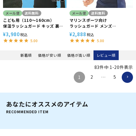
メール便
送料無料
メール便
送料無料
こども用（110～160cm）
マリンスポーツ向け
保温ラッシュガード キッズ 裏起
ラッシュガード メンズ
毛 防寒 HeleiWaho ヘレイワホ
HeleiWaho ヘレイワホ 半袖
3,980
2,888
¥
¥
税込
税込
日本製 小学生 中学生 スクール水
UPF50+ で UVカット 大きいサ
5.00
5.00
着 プール 海あそび 男女兼用
イズ 対応 サーフィン や ウェット
スーツ の インナー
新着順
価格が安い順
価格が高い順
レビュー順
83
件中
1
-
20
件表示
2
5
1
…
あなたにオススメのアイテム
RECOMMENDED ITEM