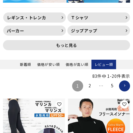
レギンス・トレンカ
Ｔシャツ
パーカー
ジップアップ
もっと見る
新着順
価格が安い順
価格が高い順
レビュー順
83
件中
1
-
20
件表示
2
5
1
…