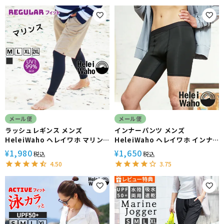
フィン 防寒 日本製
メール便
メール便
ラッシュレギンス メンズ
インナーパンツ メンズ
HeleiWaho ヘレイワホ マリン
HeleiWaho ヘレイワホ インナ
ス UPF50+ UVカット サーフィ
ー ラッシュガード素材 ストレッ
1,980
1,650
¥
¥
税込
税込
ン
チ
4.50
3.75