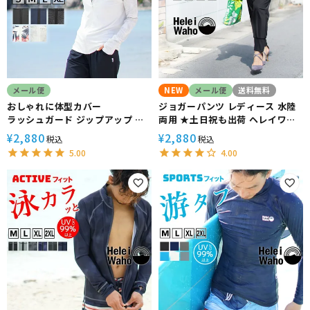
メール便
NEW
メール便
送料無料
おしゃれに体型カバー
ジョガーパンツ レディース 水陸
ラッシュガード ジップアップ レ
両用 ★土日祝も出荷 ヘレイワホ
ディース フードなし
ラッシュガード 大人 きれいめ ヨ
2,880
2,880
¥
¥
税込
税込
HeleiWaho ヘレイワホ
ガパンツ リラックス ルームパン
5.00
4.00
UPF50+ UVカット 体型カバー
ツ かわいい 夏 海 プール 接触 冷
日焼け対策 接触冷感 プール 海
感 無地 黒 ヨガ ウェア 仕事 動き
やすい