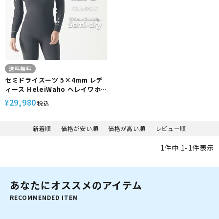
送料無料
セミドライスーツ 5×4mm レデ
ィース HeleiWaho ヘレイワホ
Classic 裏起毛 ジャージ ストレ
29,980
¥
税込
ッチ ウエットスーツ 防寒 保温
新着順
価格が安い順
価格が高い順
レビュー順
1
件中
1
-
1
件表示
あなたにオススメのアイテム
RECOMMENDED ITEM