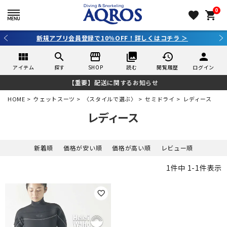
0
favorite
shopping_cart
新規アプリ会員登録で10％OFF！詳しくはコチラ ＞
view_module
search
storefront
collections
history
person
アイテム
探す
SHOP
読む
閲覧履歴
ログイン
【重要】配送に関するお知らせ
HOME
ウェットスーツ
〈スタイルで選ぶ〉
セミドライ
レディース
レディース
新着順
価格が安い順
価格が高い順
レビュー順
1
件中
1
-
1
件表示