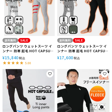
送料無料
SALE
送料無料
SALE
ロングパンツ ウェットスーツ イ
ロングパンツ ウェットスーツ イ
ンナー 防寒 起毛 HOT CAPSULE
ンナー 防寒 起毛 HOT CAPSULE
ホットカプセル サーモトロン メ
ホットカプセル P2ヒートロン メ
15,840
17,600
¥
¥
税込
税込
ンズ サーフィン ダイビング ラッ
ンズ サーフィン ダイビング ラッ
5.00
シュガード 冬 保温 グッズ ウィン
シュガード 冬 保温 グッズ ウィン
ターアイテム
ターアイテム