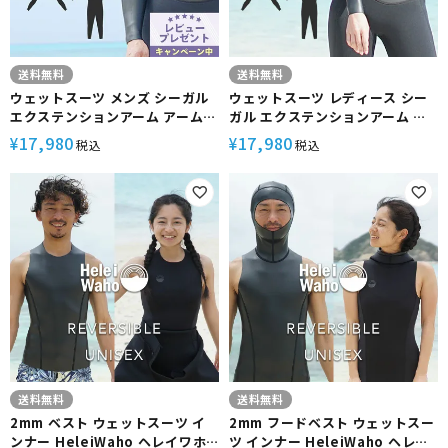
送料無料
送料無料
ウェットスーツ メンズ シーガル
ウェットスーツ レディース シー
エクステンションアーム アーム
ガル エクステンションアーム ア
インナー セット 2ピース セット
ーム インナー セット 2ピース セ
17,980
17,980
¥
¥
税込
税込
アップ HeleiWaho ヘレイワホ
ットアップ HeleiWaho ヘレイ
CLASSIC 3mm × REVERSIBLE
ワホ CLASSIC 3mm ×
INNER 2mm サーフィン ダイビ
REVERSIBLE INNER 2mm サー
ング リバーシブル
フィン ダイビング リバーシブル
送料無料
送料無料
2mm ベスト ウェットスーツ イ
2mm フードベスト ウェットスー
ンナー HeleiWaho ヘレイワホ
ツ インナー HeleiWaho ヘレイ