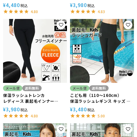
HeleiWaho ヘレイワホ 水陸両
HeleiWaho ヘレイワホ 水陸両
4,480
3,980
¥
¥
税込
税込
用 ウェットスーツ ドライスーツ
用 ウェットスーツ ドライスーツ
4.80
4.83
ダイビング サーフィン 防寒 日本
ダイビング サーフィン 防寒 日本
製
製
メール便
送料無料
メール便
送料無料
保温ラッシュトレンカ
こども用（110～160cm）
レディース 裏起毛インナー
保温ラッシュレギンス キッズ 裏
HeleiWaho ヘレイワホ 水陸両
起毛インナー HeleiWaho ヘレ
3,980
3,480
¥
¥
税込
税込
用 ウェットスーツ ドライスーツ
イワホ 防寒 日本製 小学生 中学生
4.80
5.00
インナーパンツ ダイビング サー
スクール水着 プール スイミング
フィン 防寒 日本製
海