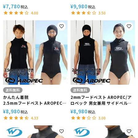
サーフィン SUP ダイビング リバ
ワホ ダイビング サーフィン 防寒
7,780
9,980
¥
¥
税込
税込
ーシブル 防寒 男女兼用
男女兼用
4.00
3.50
送料無料
送料無料
かんたん着脱
2mmフードベスト AROPEC/ア
2.5mmフードベスト AROPEC/
ロペック 男女兼用 サイドベルク
アロペック 男女兼用 裏起毛
ロ
8,980
8,980
¥
¥
税込
税込
4.33
3.00