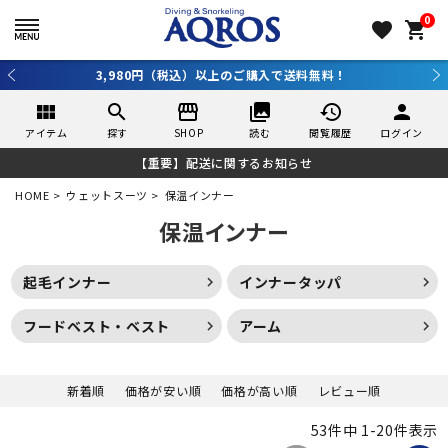
0
favorite
shopping_cart
3,980円（税込）以上のご購入で送料無料！
新
view_module
search
storefront
collections
history
person
アイテム
探す
SHOP
読む
閲覧履歴
ログイン
【重要】配送に関するお知らせ
HOME
ウェットスーツ
保温インナー
保温インナー
起毛インナー
インナータッパ
フードベスト・ベスト
アーム
新着順
価格が安い順
価格が高い順
レビュー順
53
件中
1
-
20
件表示