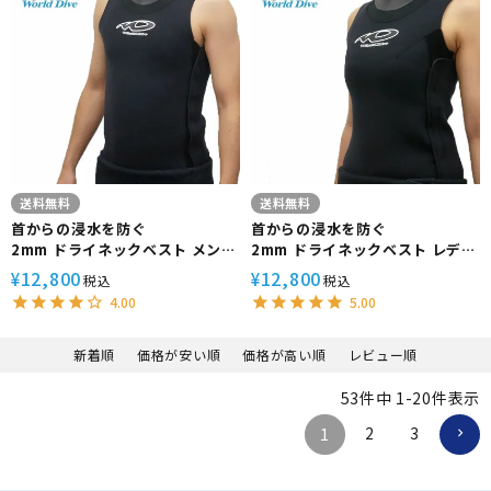
送料無料
送料無料
首からの浸水を防ぐ
首からの浸水を防ぐ
2mm ドライネックベスト メンズ
2mm ドライネックベスト レディ
Worlddive/ワールドダイブ イン
ース Worlddive/ワールドダイブ
12,800
12,800
¥
¥
税込
税込
ナーベスト セミドライ 暖かい 保
インナーベスト セミドライ 暖か
4.00
5.00
温
い 保温
新着順
価格が安い順
価格が高い順
レビュー順
53
件中
1
-
20
件表示
2
3
1