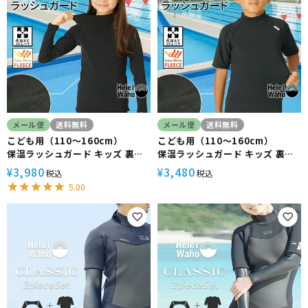
メール便
送料無料
メール便
送料無料
こども用（110～160cm）
こども用（110～160cm）
保温ラッシュガード キッズ 裏起
保温ラッシュガード キッズ 裏起
毛 防寒 HeleiWaho ヘレイワホ
毛 防寒 HeleiWaho ヘレイワホ
3,980
3,480
¥
¥
税込
税込
日本製 小学生 中学生 スクール水
日本製 小学生 中学生 スクール水
5.00
着 プール 海あそび 男女兼用
着 プール 海あそび 男女兼用