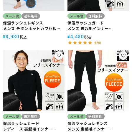
メール便
送料無料
メール便
送料無料
保温ラッシュレギンス
保温ラッシュガード
メンズ チタンホットカプセル
メンズ 裏起毛インナー
HeleiWaho ヘレイワホ 裏起毛
HeleiWaho ヘレイワホ 水陸両
8,980
4,480
¥
¥
税込
税込
防寒 ダイビング サーフィン スキ
用 ウェットスーツ ドライスーツ
4.90
ー 日本製
ダイビング サーフィン 防寒 日本
製
メール便
送料無料
メール便
送料無料
保温ラッシュガード
保温ラッシュレギンス
レディース 裏起毛インナー
メンズ 裏起毛インナー