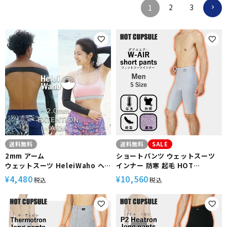
2
3
1
送料無料
送料無料
SALE
2mm アーム
ショートパンツ ウェットスーツ
ウェットスーツ HeleiWaho ヘ
インナー 防寒 起毛 HOT
レイワホ 男女兼用 エクステンシ
CAPSULE ホットカプセル ダブ
4,480
10,560
¥
¥
税込
税込
ョンアーム
ルエアー メンズ サーフィン ダイ
ビング ラッシュガード 冬 保温 グ
ッズ ウィンターアイテム