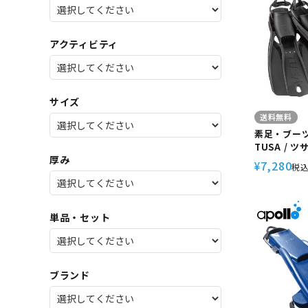
SALE
店舗限
アクティビティ
サイズ
送料無料
素足・ブー
TUSA / ツ
厚み
フィン スキ
7,280
¥
税
単品・セット
ブランド