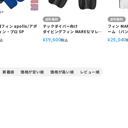
送料無料
送料無料
ィン apollo/アポ
テックダイバー向け
フィン MA
ィン・プロ SP
ダイビングフィン MARES/マレス
ーム （バン
パワープラナ テック POWER
ューバダイ
39,600
29,040
¥
¥
込
税込
PLANA TEC 410050
新着順
価格が安い順
価格が高い順
レビュー順