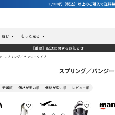
3,980円（税込）以上のご購入で送料無料！
読む
もっと見る
【重要】配送に関するお知らせ
トスーツ
ーホール
ての方へ
ドライスーツ
オーバーホールクーポンにつ
コラム
公式アプリについて
スプリング／バンジータイプ
スプリング／バンジー
ーバダイビング
足しカスタム
ガ登録
水中ライト・ビデオライト
今コレ愛用してます！
海の遊びをもっと知る
新着順
価格が安い順
価格が高い順
レビュー順
ト・ウエイトベルト
アクセサリー
ング
サーフ