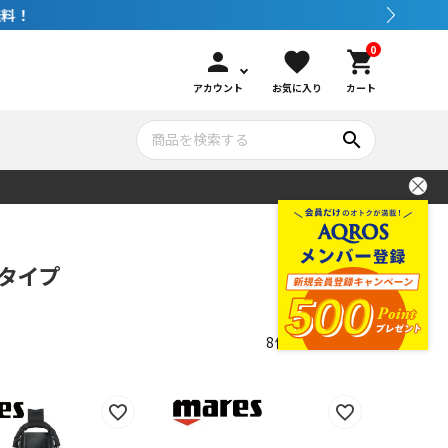
0
person
favorite
shopping_cart
アカウント
お気に入り
カート
search
いて
シュノーケリング
GOOD GOODS
公式LINEについて
タイプ
水中カメラ機材
ブランド紹介
コンセプト
8
件中
1
-
8
件表示
メンテナンサービス・交換用パーツ
アウトドア