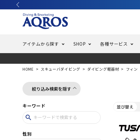
アイテムから探す
SHOP
各種サービス
ラッシュガード・水着・マリンウェア
池袋店／IKEBUKURO
バッテリー交換
ニュース
ご利用ガイド
ウエッ
オーバ
特集
はじめ
HOME
スキューバダイビング
ダイビング軽器材
フィン
フリースタイルダイビング
でしか
LINE ID連携でお買い物が便利に
スキュ
ちょい
メルマ
絞り込み検索を隠す
キーワード
並び替え
バッグ・ケース
求人
ウエイ
search
スピア・銛（モリ）
スイミ
性別