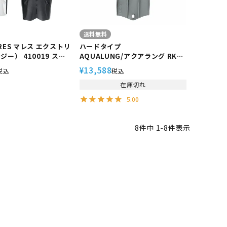
送料無料
RES マレス エクストリ
ハードタイプ
ジー） 410019 スキ
AQUALUNG/アクアラング RK3
ビング 軽器材
HDフィン ダイビングフィン スプ
13,588
¥
税込
税込
リングストラップ 硬め 重め
在庫切れ
5.00
8
件中
1
-
8
件表示