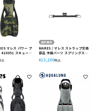
送料無料
RES マレス パワー プ
MARES / マレス ストラップ交換
 410051 スキューバ
部品 予備パーツ スプリングスト
 軽器材
ラップ for TEK FIN ダイビング
13,200
¥
税込
税込
メンテナンス用品 スキューバ ス
キューバダイビング