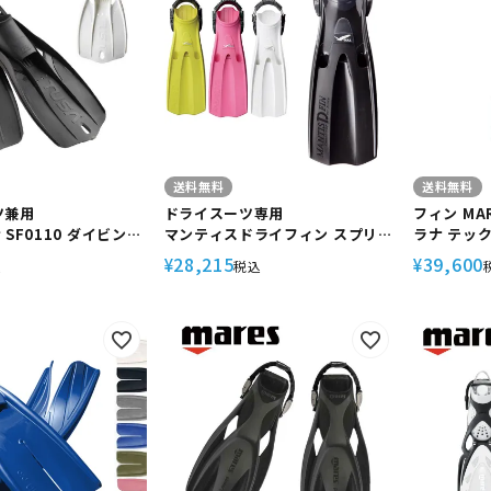
定商品
送料無料
送料無料
ツ兼用
ドライスーツ専用
フィン MA
サ SF0110 ダイビング
マンティスドライフィン スプリン
ラナ テック
ューバダイビング
グストラップ GULL/ガル GF-
ダイビング
28,215
39,600
¥
¥
込
税込
2283P・GF-2285P 大きいブー
ツポケット アンクルウエイト不要