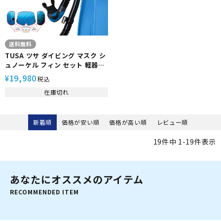
送料無料
TUSA ツサ ダイビング マスク シ
ュノーケル フィン セット 軽器材
3点セット ダイビングマスク ドラ
19,980
¥
税込
イシュノーケル ストラップフィ
在庫切れ
ン スノーケル スキンダイビング
スキューバダイビング 軽器材セ
ット 【m3001-sp0101-
sf0113】
新着順
価格が安い順
価格が高い順
レビュー順
19
件中
1
-
19
件表示
あなたにオススメのアイテム
RECOMMENDED ITEM