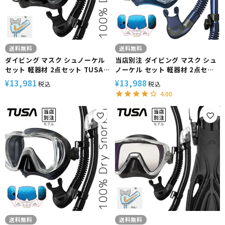
送料無料
送料無料
ダイビング マスク シュノーケル
当店別注 ダイビング マスク シュ
セット 軽器材 2点セット TUSA
ノーケル セット 軽器材 2点セッ
ツサ M19 visio ヴィジオ ダイビ
ト TUSA ツサ スキューバダイビ
13,981
13,988
¥
¥
税込
税込
ングマスク スノーケル シュノー
ング ダイビングマスク スノーケ
4.00
ケリングセット スキューバダイ
ル 【m3001-sp170】
ビング ドライシュノーケル
【m19-sp0101】
送料無料
送料無料