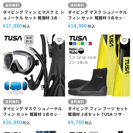
送料無料
送料無料
ダイビング フィン とマスク と シ
ダイビング マスク シュノーケル
ュノーケル セット 軽器材 3点セ
フィン セット 軽器材 3点セット
ット TUSA ツサ ダイビングマス
TUSA ツサ M19 ヴィジオ ウノ
17,980
14,980
¥
¥
税込
税込
ク スキンダイビング スキューバ
ダイビングマスク スノーケル ス
ダイビング 軽器材 セット
トラップフィン スキンダイビン
【m3001-sp170-sf0113】
グ スキューバダイビング 軽器材
セット 【m19-sp170-alakai】
送料無料
送料無料
ダイビング マスク シュノーケル
ダイビング フィン ブーツ セット
フィン セット 軽器材 3点セット
軽器材 2点セット TUSA ツサ
TUSA ツサ ダイビングマスク ス
sf0113 リブレーター ストラップ
16,980
9,780
¥
¥
税込
税込
ノーケル ストラップフィン スキ
フィン ダイビングブーツ シュノ
ンダイビング スキューバダイビ
ーケリング スキンダイビング ス