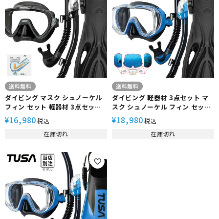
送料無料
送料無料
ダイビング マスク シュノーケル
ダイビング 軽器材 3点セット マ
フィン セット 軽器材 3点セット
スク シュノーケル フィン セット
TUSA ツサ HeleiWaho ヘレイ
TUSA ツサ HeleiWaho ヘレイ
16,980
18,980
¥
¥
税込
税込
ワホ ダイビングマスク ドライシ
ワホ ダイビングマスク シュノー
在庫切れ
在庫切れ
ュノーケル ストラップフィン ス
ケル ストラップフィン スキュー
キンダイビング スキューバダイ
バダイビング 軽器材セット
ビング 軽器材セット 【m19-
【m3001-sp0101-alakai】 夏
sp0101-alakai】
休み 海水浴