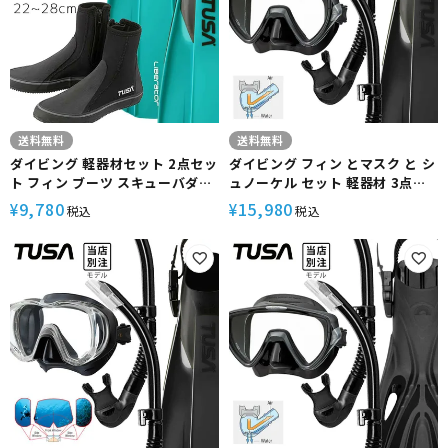
送料無料
送料無料
ダイビング 軽器材セット 2点セッ
ダイビング フィン とマスク と シ
ト フィン ブーツ スキューバダイ
ュノーケル セット 軽器材 3点セ
ビング スキンダイビング スノー
ット TUSA ツサ ダイビングマス
9,780
15,980
¥
¥
税込
税込
ケリング TUSA 【sf0113-
ク スキンダイビング スキューバ
db0104】
ダイビング 軽器材セット 【m19-
sp170-sf0113】