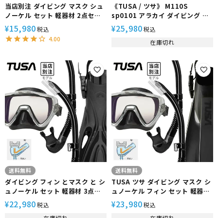
当店別注 ダイビング マスク シュ
《TUSA / ツサ》 M110S
ノーケル セット 軽器材 2点セッ
sp0101 アラカイ ダイビング マ
ト TUSA ツサ シュノーケリング
スク フィン シュノーケル セット
15,980
25,980
¥
¥
税込
税込
セット スキューバダイビング ダ
軽器材 3点セット ダイビングマス
4.00
在庫切れ
イビングマスク ドライシュノー
ク ストラップフィン スノーケル
ケル 【m3001-sp0101】
スキンダイビング スキューバダ
イビング 軽器材セット
【M110S-sp0101-alakai】
送料無料
送料無料
ダイビング フィン とマスク と シ
TUSA ツサ ダイビング マスク シ
ュノーケル セット 軽器材 3点セ
ュノーケル フィン セット 軽器材
ット TUSA ツサ HeleiWaho ヘ
3点セット M19 ヴィジオ ダイビ
22,980
23,980
¥
¥
税込
税込
レイワホ ダイビングマスク スキ
ングマスク スノーケル ストラッ
在庫切れ
在庫切れ