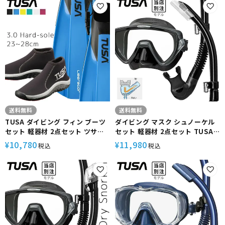
ング 軽器材 セット 【m3001-
キューバダイビング 【sf0113-
sp170-alakai】
5.0Hboot】
送料無料
送料無料
TUSA ダイビング フィン ブーツ
ダイビング マスク シュノーケル
セット 軽器材 2点セット ツサ
セット 軽器材 2点セット TUSA
sf0113 リブレーター テン
ツサ M19 visio uno ヴィジオウ
10,780
11,980
¥
¥
税込
税込
DB0204 ストラップフィン ダイ
ノ ダイビングマスク スノーケル
ビングブーツ シュノーケリング
シュノーケリングセット スキュ
スキンダイビング スキューバダ
ーバダイビング ドライシュノー
イビング【sf0113-db0204】
ケル 【m19-sp170】