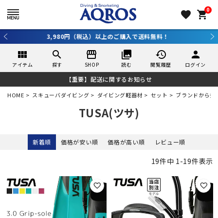
0
favorite
shopping_cart
3,980円（税込）以上のご購入で送料無料！
view_module
search
storefront
collections
history
person
アイテム
探す
SHOP
読む
閲覧履歴
ログイン
【重要】配送に関するお知らせ
HOME
スキューバダイビング
ダイビング軽器材
セット
ブランドから探
TUSA(ツサ)
新着順
価格が安い順
価格が高い順
レビュー順
19
件中
1
-
19
件表示