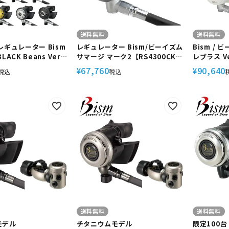
送料無料
送料無料
レギュレーター Bism
レギュレーター Bism/ビーイズム
Bism /
ACK Beans Ver.2
サマージ マーク2【RS4300CK】
レブラス V
ンズ Ver.2
重器材 スキューバ スキューバダ
材 レギュ
67,760
90,640
¥
¥
税込
税込
0CK】重器材 スキュー
イビング スクーバ スクーバダイ
ューバダイ
バダイビング スクー
ビング アゴ楽 あごらく
く
ダイビング アゴ楽 あ
送料無料
送料無料
モデル
チタニウムモデル
限定100台