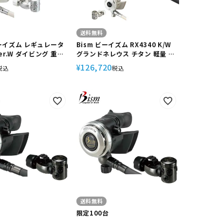
送料無料
 ビーイズム レギュレータ
Bism ビーイズム RX4340 K/W
er.W ダイビング 重器
グランドネレウス チタン 軽量 ス
レータ スキューバ スキ
ウィングヘッド 流量調整機構 低
126,720
¥
税込
税込
ビング アゴ楽 あごら
水温対応 日本製 ダイビング スキ
ューバダイビング
送料無料
限定100台