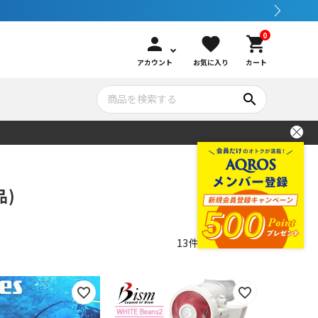
0
person
favorite
shopping_cart
アカウント
お気に入り
カート
search
いて
シュノーケリング
GOOD GOODS
公式LINEについて
品)
水中カメラ機材
ブランド紹介
コンセプト
13
件中
1
-
13
件表示
メンテナンサービス・交換用パーツ
アウトドア