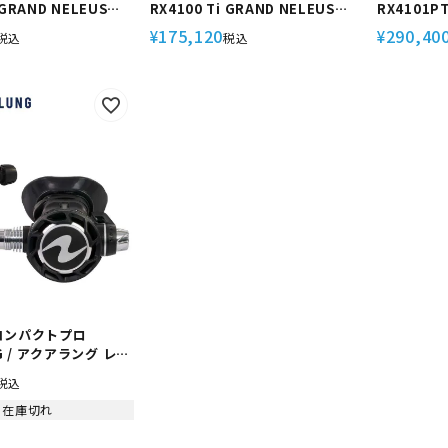
 GRAND NELEUS
RX4100 Ti GRAND NELEUS
RX4101PT
ver.J Bism/ビーイズム チタン
Bism/ビーイ
175,120
290,40
¥
¥
税込
税込
ー 流量ノブなし
製レギュレーター 流量ノブあり
ング 重器
グ
コンパクトプロ
G / アクアラング レギ
重器材 スキューバダ
税込
在庫切れ