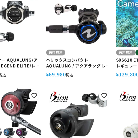
定商品
送料無料
送料無料
ー AQUALUNG/ア
ヘリックスコンパクト
SXS62X 
EGEND ELITE/レジ
AQUALUNG / アクアラング レギ
レギュレー
TE ダイビング スキュ
ュレーター 重器材 スキューバダ
ゼント アゴ
69,980
129,80
¥
¥
税込
税込
バダイビング スク
イビング
バダイビング アゴ楽