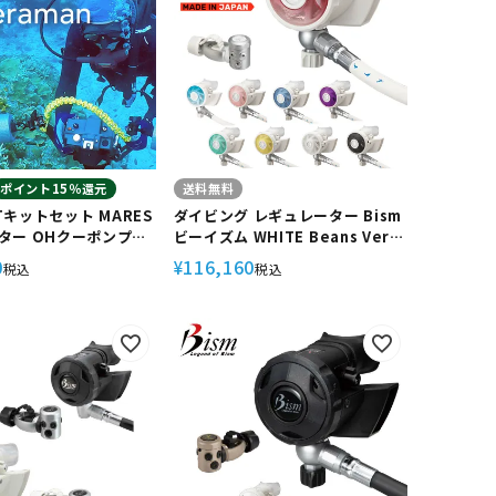
ポイント15％還元
送料無料
ETキットセット MARES
ダイビング レギュレーター Bism
ター OHクーポンプレ
ビーイズム WHITE Beans Ver.2
楽 カメラマンREG
ホワイト ビーンズ Ver.2
0
116,160
¥
税込
税込
【RB4300CW】重器材 スキュー
バ スキューバダイビング スクー
バ スクーバダイビング アゴ楽 あ
ごらく