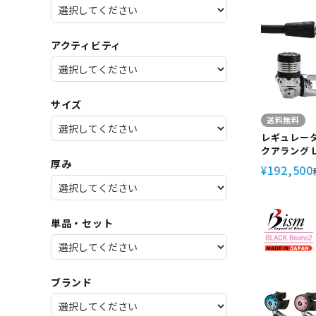
SALE
店舗限
アクティビティ
サイズ
送料無料
レギュレータ
クアラング L
厚み
ェンド ELI
192,500
¥
ーバ スキュー
ーバ スクー
あごらく
単品・セット
ブランド