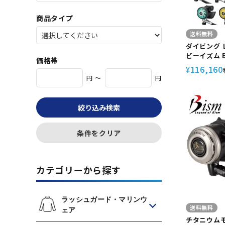
商品タイプ
送料無料
ダイビング 
ビーイズム BL
価格帯
ブラック ビー
116,160
¥
【RB430
円 ～
円
バ スキュー
バ スクーバ
ごらく
絞り込み検索
条件をクリア
カテゴリーから探す
ラッシュガード・マリンウ
送料無料
ェア
チタニウム