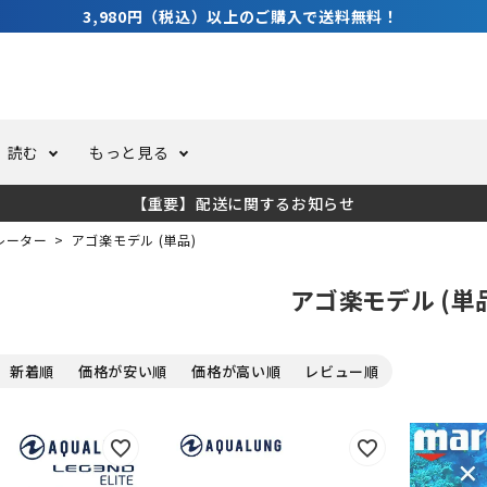
3,980円（税込）以上のご購入で送料無料！
読む
もっと見る
【重要】配送に関するお知らせ
トスーツ
ーホール
ての方へ
ドライスーツ
オーバーホールクーポンにつ
コラム
公式アプリについて
レーター
アゴ楽モデル (単品)
アゴ楽モデル (単
ーバダイビング
足しカスタム
ガ登録
水中ライト・ビデオライト
今コレ愛用してます！
海の遊びをもっと知る
新着順
価格が安い順
価格が高い順
レビュー順
ト・ウエイトベルト
アクセサリー
ング
サーフ