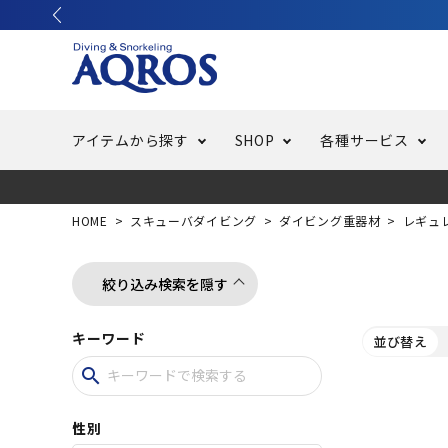
アイテムから探す
SHOP
各種サービス
ラッシュガード・水着・マリンウェア
池袋店／IKEBUKURO
バッテリー交換
ニュース
ご利用ガイド
ウエッ
オーバ
特集
はじめ
HOME
スキューバダイビング
ダイビング重器材
レギュ
フリースタイルダイビング
でしか
LINE ID連携でお買い物が便利に
スキュ
ちょい
メルマ
絞り込み検索を隠す
キーワード
並び替え
バッグ・ケース
求人
ウエイ
search
スピア・銛（モリ）
スイミ
性別