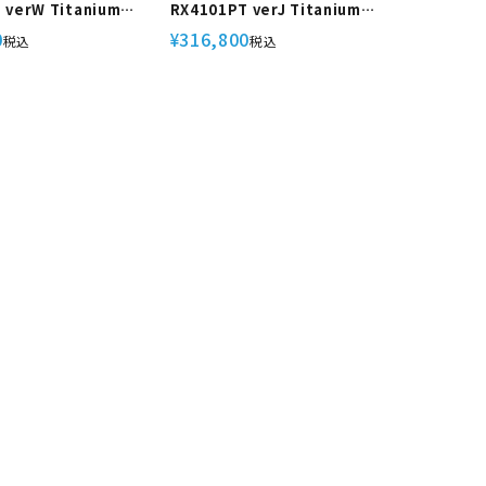
 verW Titanium
RX4101PT verJ Titanium
ズム チタン ダイビ
Bism/ビーイズム チタン ダイビ
0
316,800
¥
税込
税込
材 スキューバダイビン
ング 重器材 スキューバダイビン
グ 流量調整ノブ付き