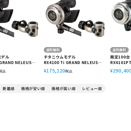
定商品
送料無料
送料無料
モデル
チタニウムモデル
限定100台
 GRAND NELEUS
RX4100 Ti GRAND NELEUS
RX4101PT
ver.J Bism/ビーイズム チタン
Bism/ビーイ
175,120
290,40
¥
¥
税込
税込
ー 流量ノブなし
製レギュレーター 流量ノブあり
ング 重器
グ
新着順
価格が安い順
価格が高い順
レビュー順