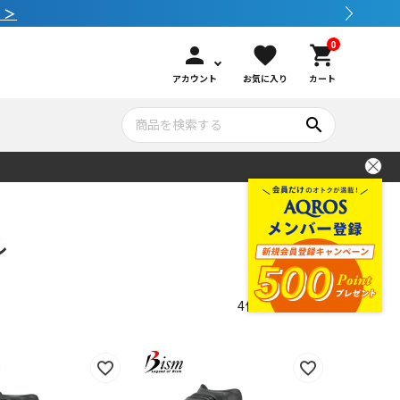
0
person
favorite
shopping_cart
アカウント
お気に入り
カート
search
いて
シュノーケリング
GOOD GOODS
公式LINEについて
ル
水中カメラ機材
ブランド紹介
コンセプト
4
件中
1
-
4
件表示
メンテナンサービス・交換用パーツ
アウトドア