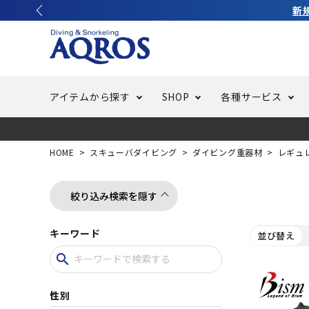
アイテムから探す
SHOP
各種サービス
ラッシュガード・水着・マリンウェア
池袋店／IKEBUKURO
バッテリー交換
ニュース
ご利用ガイド
ウエッ
オーバ
特集
はじめ
HOME
スキューバダイビング
ダイビング重器材
レギュ
フリースタイルダイビング
でしか
LINE ID連携でお買い物が便利に
スキュ
ちょい
メルマ
絞り込み検索を隠す
キーワード
並び替え
バッグ・ケース
求人
ウエイ
search
スピア・銛（モリ）
スイミ
性別