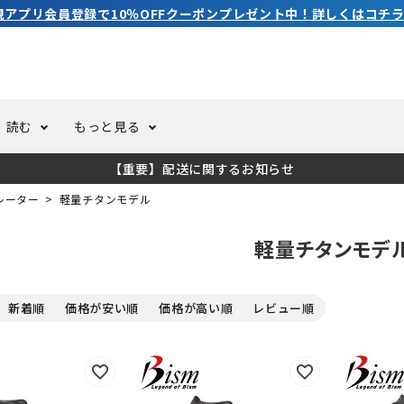
3,980円（税込）以上のご購入で送料無料！
読む
もっと見る
【重要】配送に関するお知らせ
トスーツ
ーホール
ての方へ
ドライスーツ
オーバーホールクーポンにつ
コラム
公式アプリについて
レーター
軽量チタンモデル
軽量チタンモデ
ーバダイビング
足しカスタム
ガ登録
水中ライト・ビデオライト
今コレ愛用してます！
海の遊びをもっと知る
新着順
価格が安い順
価格が高い順
レビュー順
ト・ウエイトベルト
アクセサリー
ング
サーフ