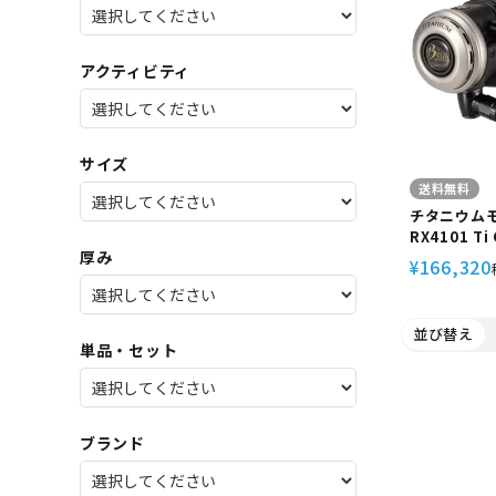
SALE
店舗限
アクティビティ
サイズ
送料無料
チタニウム
RX4101 Ti
厚み
ver.W Bism/ビーイズム チタン製
166,320
¥
レギュレータ
並び替え
単品・セット
ブランド