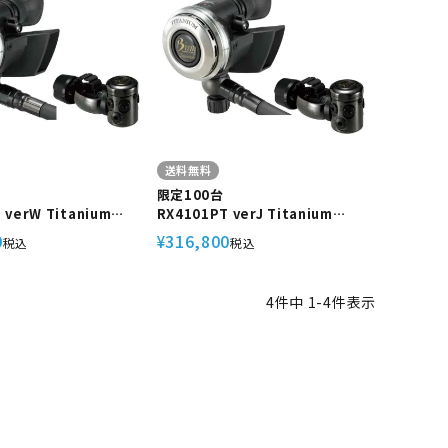
送料無料
限定100台
 verW Titanium
RX4101PT verJ Titanium
ズム チタン ダイビ
Bism/ビーイズム チタン ダイビ
0
316,800
¥
税込
税込
材 スキューバダイビン
ング 重器材 スキューバダイビン
グ 流量調整ノブ付き
4
件中
1
-
4
件表示