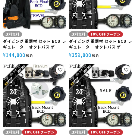
送料無料
送料無料
10%OFFクーポン
ダイビング 重器材 セット BCD レ
ダイビング 重器材 セット BCD レ
ギュレーター オクトパス ゲージ
ギュレーター オクトパス ゲージ
重器材セット 4点 【HDc-
重器材セット 4点 【GhostDX-
144,800
359,800
¥
¥
税込
税込
rs4300-SS4300-Hmfx2】
rx4100-SS4300-Hmfx2】
AQUALUNG Bism スキューバダ
XDEEP Bism スキューバダイビ
イビング 重器材セット OH オー
ング 重器材セット OH オーバー
バーホール クーポン プレゼント
ホール クーポン プレゼント アゴ
アゴ楽 あごらく
楽 あごらく
送料無料
10%OFFクーポン
送料無料
10%OFFクーポン