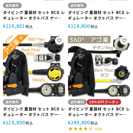
送料無料
送料無料
ダイビング 重器材 セット BCD レ
ダイビング 重器材 セット BCD レ
ギュレーター オクトパス ゲージ
ギュレーター オクトパス ゲージ
重器材セット 4点 【HDc-
重器材セット 4点 【HDc-
119,801
114,800
¥
¥
税込
税込
Hreg2w360F-Hoct2Flx-
Hreg2wTEK-Hoct2-Hmfx2】
Hmfx2】AQUALUNG
AQUALUNG HeleIWaho スキ
HeleIWaho スキューバダイビン
ューバダイビング OH オーバーホ
グ OH オーバーホール クーポン
ール クーポン プレゼント アゴ楽
プレゼント アゴ楽 あごらく
あごらく
送料無料
送料無料
10%OFFクーポン
ダイビング 重器材 セット BCD レ
ダイビング 重器材 セット BCD レ
ギュレーター オクトパス ゲージ
ギュレーター オクトパス ゲージ
重器材セット 4点 【HDc-
重器材セット 4点 【HDc-
114,800
249,800
¥
¥
税込
税込
Hreg2w360F-Hoct2-
rx4100-SS4300-Hmfx2】
4.00
Hmfx2】AQUALUNG
AQUALUNG Bism スキューバダ