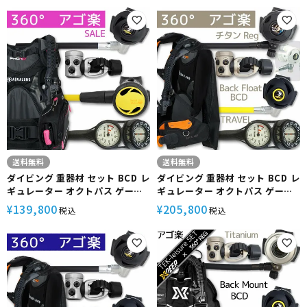
HeleIWaho スキューバダイビン
イビング 重器材セット OH オー
グ OH オーバーホール クーポン
バーホール クーポン プレゼント
プレゼント アゴ楽 あごらく
アゴ楽 あごらく
送料無料
送料無料
ダイビング 重器材 セット BCD レ
ダイビング 重器材 セット BCD レ
ギュレーター オクトパス ゲージ
ギュレーター オクトパス ゲージ
重器材セット 4点 【HDw-
重器材セット 4点 【HDc-
139,800
205,800
¥
¥
税込
税込
rs4300-Hoct2-Hmfx2】
rx4340-ss2600-Hmfx2】
AQUALUNG Bism スキューバダ
AQUALUNG Bism スキューバダ
イビング 重器材セット OH オー
イビング 重器材セット OH オー
バーホール クーポン プレゼント
バーホール クーポン プレゼント
アゴ楽 あごらく
アゴ楽 あごらく