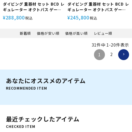
ダイビング 重器材 セット BCD レ
ダイビング 重器材 セット BCD レ
ギュレーター オクトパス ゲージ
ギュレーター オクトパス ゲージ
重器材セット 4点 【GhostDX-
重器材セット 4点 【GhostDX-
288,800
245,800
¥
¥
税込
税込
rx4340-SS4300-Hmfx2】
rs4300-SS4300-Hmfx2】
XDEEP Bism スキューバダイビ
XDEEP Bism スキューバダイビ
ング 重器材セット OH オーバー
ング 重器材セット OH オーバー
新着順
価格が安い順
価格が高い順
レビュー順
ホール クーポン プレゼント アゴ
ホール クーポン プレゼント アゴ
楽 あごらく
楽 あごらく
31
件中
1
-
20
件表示
2
1
あなたにオススメのアイテム
RECOMMENDED ITEM
最近チェックしたアイテム
CHECKED ITEM