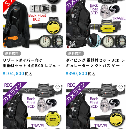
送料無料
送料無料
リゾートダイバー向け
ダイビング 重器材セット BCD レ
重器材セット 4点 BCD レギュレ
ギュレーター オクトパス ゲージ
ーター オクトパス ゲージ【HDc-
重器材セット 4点
104,800
390,800
¥
¥
税込
税込
Hreg2-Hoct2-Hmfx2】
【MagellanHD-SXSwKit-
octSXS-Hmfx2】 MARES マレ
ス スキューバダイビング OH オ
ーバーホール クーポン プレゼン
ト アゴ楽 カメラマンREG あごら
く