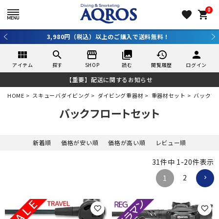
0
favorite
shopping_cart
3,980円（税込）以上のご購入で送料無料！
view_module
search
storefront
collections
history
person
アイテム
探す
SHOP
読む
閲覧履歴
ログイン
【重要】配送に関するお知らせ
HOME
スキューバダイビング
ダイビング重器材
重器材セット
バックフ
バックフロートセット
新着順
価格が安い順
価格が高い順
レビュー順
31
件中
1
-
20
件表示
2
1