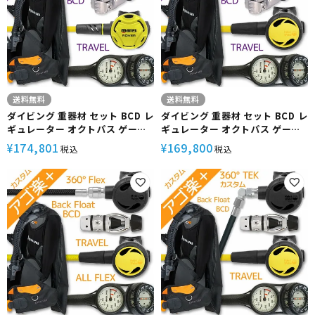
らく
らく
送料無料
送料無料
ダイビング 重器材 セット BCD レ
ダイビング 重器材 セット BCD レ
ギュレーター オクトパス ゲージ
ギュレーター オクトパス ゲージ
重器材セット 4点 【HDc-
重器材セット 4点 【HDc-
174,801
169,800
¥
¥
税込
税込
SXSwKit-octRVR-Hmfx2】
SXSwKit-Hoct2-Hmfx2】
AQUALUNG アクアラング
AQUALUNG アクアラング
Mares マレス HeleIWaho ヘレ
Mares マレス HeleIWaho ヘレ
イワホ スキューバダイビング OH
イワホ スキューバダイビング OH
オーバーホール クーポン プレゼ
オーバーホール クーポン プレゼ
ント アゴ楽 カメラマンREG あご
ント アゴ楽 カメラマンREG あご
らく
らく