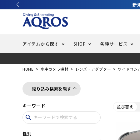
アイテムから探す
SHOP
各種サービス
ラッシュガード・水着・マリンウェア
池袋店／IKEBUKURO
バッテリー交換
ニュース
ご利用ガイド
ウエッ
オーバ
特集
はじめ
HOME
水中カメラ機材
レンズ・アダプター
ワイドコン
フリースタイルダイビング
でしか
LINE ID連携でお買い物が便利に
スキュ
ちょい
メルマ
絞り込み検索を隠す
キーワード
並び替え
バッグ・ケース
求人
ウエイ
search
スピア・銛（モリ）
スイミ
性別