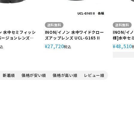
送料無料
送料無料
ノン 水中セミフィッシ
INON/イノン 水中ワイドクロー
INON/イ
バージョンレンズ
ズアップレンズ UCL-G165 II
様]水中セ
0 ZD】機材 4K 撮影
ージョンレン
27,720
48,510
¥
¥
込
税込
メラ GoPro
ZD】機材 
0 アクセサリー 超広角
メラ GoPr
高画質 映像 遠近感 デ
リー 超広角
 小型 軽量 コンパク
像 デフォル
 ワンタッチ交換 ダイ
ウント ワ
新着順
価格が安い順
価格が高い順
レビュー順
ノーケリング
ュノーケリ