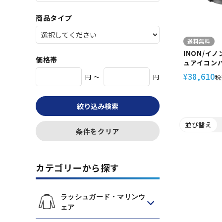
商品タイプ
送料無料
INON/イ
価格帯
ュアイコン
【UFL-G14
38,610
¥
円 ～
円
税
アクションカ
Insta36
近接 近距離 
絞り込み検索
フォルメ効果
ト マウント
並び替え
ビング シュ
条件をクリア
カテゴリーから探す
ラッシュガード・マリンウ
ェア