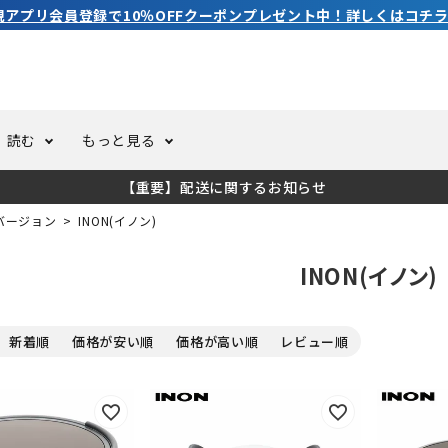
3,980円（税込）以上のご購入で送料無料
読む
もっと見る
【重要】配送に関するお知らせ
トスーツ
ーホール
ての方へ
ドライスーツ
オーバーホールクーポンにつ
コラム
公式アプリについて
バージョン
INON(イノン)
INON(イノン)
ーバダイビング
足しカスタム
ガ登録
水中ライト・ビデオライト
今コレ愛用してます！
海の遊びをもっと知る
新着順
価格が安い順
価格が高い順
レビュー順
ト・ウエイトベルト
アクセサリー
ング
サーフ