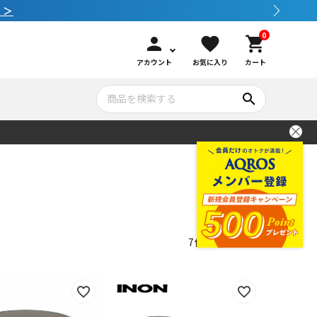
！
0
person
favorite
shopping_cart
アカウント
お気に入り
カート
search
いて
シュノーケリング
GOOD GOODS
公式LINEについて
水中カメラ機材
ブランド紹介
コンセプト
7
件中
1
-
7
件表示
メンテナンサービス・交換用パーツ
アウトドア