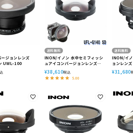
定商品
送料無料
送料無料
バージョンレンズ
INON/イノン 水中セミフィッシ
INON/イ
 UWL-100
ュアイコンバージョンレンズ
ョンレンズ U
【UFL-G140 SD】
38,610
31,680
¥
¥
込
税込
[703360230000]
5.00