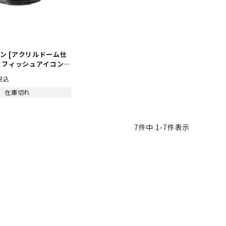
ノン [アクリルドーム仕
ミフィッシュアイコンバ
ズ【UFL-GR140
税込
4K 撮影 アクションカ
o Insta360 アクセサ
在庫切れ
 大口径 近接 高画質 映
メ 軽量 コンパクト マ
ンタッチ ダイビング シ
7
件中
1
-
7
件表示
ング